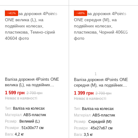
−41%
−48%
1
Валіза дорожня 4Points ONE
Валіза дорожня 4Points ONE
велика (L), на подвійних
середня (М), на подвійних
колесах, пластикова, Темно-
колесах, пластикова, Чорний
1 599 грн
1 399 грн
2 700 грн
2 700 грн
сірий
Немає в наявності
Немає в наявності
Тип
Валіза на колесах
Тип
Валіза на колесах
Матеріал
ABS-пластик
Матеріал
ABS-пластик
Розмір
Великий (L)
Розмір
Середній (М)
Розміри
51х30х77 см
Розміри
45х27х67 см
Вага
4,2 кг
Вага
3,5 кг