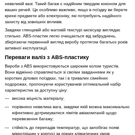
невеликій вазі. Такий багаж є надійним твердим коконом для
ваших речей. Це особливо важливо, якщо в поїздку ви берете
крихкі предмети або електроніку, які потребують надійного
захисту від зовнішніх впливів.
Завдяки глянцевій або матовій текстурі аксесуар виглядає
стильно. ABS-пластик легко очищається від забруднень,
зберігаючи первинний вигляд виробу протягом багатьох років
активної експлуатації.
Переваги валіз з ABS-пластику
Вироби з ABS використовуються широким колом туристів.
Вони відмінно справляються зі своїми завданнями як у
коротких ділових поїздках, так і в тривалих сімейних
подорожах, пропонуючи користувачеві оптимальний набір
характеристик за доступну ціну:
висока міцність матеріалу;
порівняно невелика вага, завдяки якій можна максимально
ефективно дотримуватися лімітів авіакомпаній щодо
перевезення багажу;
стійкість до перепадів температур, що запобігає появі
мікротріщин у корпусі за різних кліматичних умов;