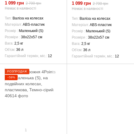
колесах, пластикова, Темно-
колесах, пластикова,
1 099 грн
1 099 грн
2 700 грн
2 700 грн
синій
Фіолетовий
Немає в наявності
Немає в наявності
Тип
Валіза на колесах
Тип
Валіза на колесах
Матеріал
ABS-пластик
Матеріал
ABS-пластик
Розмір
Маленький (S)
Розмір
Маленький (S)
Розміри
38х22х57 см
Розміри
38х22х57 см
Вага
2,5 кг
Вага
2,5 кг
Об'єм
36 л
Об'єм
36 л
Гарантійний термін, міс.
12
Гарантійний термін, міс.
12
РОЗПРОДАЖ
−59%
1