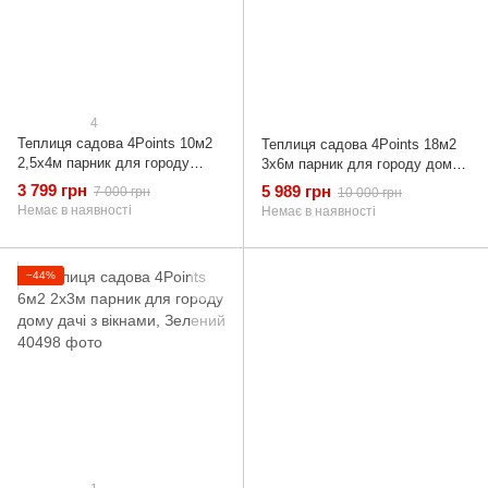
4
Теплиця садова 4Points 10м2
Теплиця садова 4Points 18м2
2,5х4м парник для городу
3х6м парник для городу дому
дому дачі з вікнами, Зелений
дачі з вікнами, Зелений
3 799 грн
5 989 грн
7 000 грн
10 000 грн
Немає в наявності
Немає в наявності
−44%