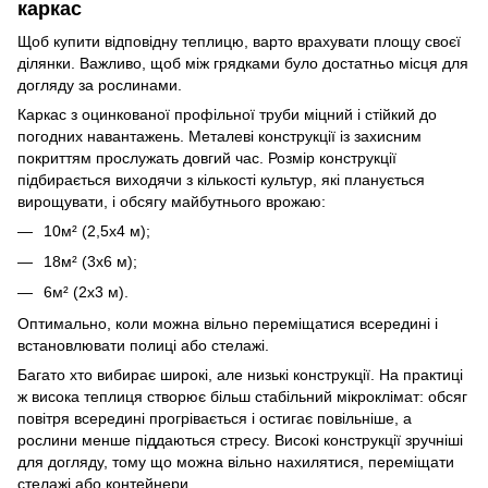
каркас
Щоб купити відповідну теплицю, варто врахувати площу своєї
ділянки. Важливо, щоб між грядками було достатньо місця для
догляду за рослинами.
Каркас з оцинкованої профільної труби міцний і стійкий до
погодних навантажень. Металеві конструкції із захисним
покриттям прослужать довгий час. Розмір конструкції
підбирається виходячи з кількості культур, які планується
вирощувати, і обсягу майбутнього врожаю:
10м² (2,5х4 м);
18м² (3х6 м);
6м² (2х3 м).
Оптимально, коли можна вільно переміщатися всередині і
встановлювати полиці або стелажі.
Багато хто вибирає широкі, але низькі конструкції. На практиці
ж висока теплиця створює більш стабільний мікроклімат: обсяг
повітря всередині прогрівається і остигає повільніше, а
рослини менше піддаються стресу. Високі конструкції зручніші
для догляду, тому що можна вільно нахилятися, переміщати
стелажі або контейнери.