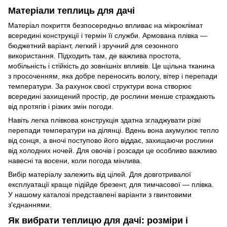
Матеріали теплиць для дачі
Матеріал покриття безпосередньо впливає на мікроклімат
всередині конструкції і термін її служби. Армована плівка —
бюджетний варіант, легкий і зручний для сезонного
використання. Підходить там, де важлива простота,
мобільність і стійкість до зовнішніх впливів. Це щільна тканина
з просоченням, яка добре переносить вологу, вітер і перепади
температури. За рахунок своєї структури вона створює
всередині захищений простір, де рослини менше страждають
від протягів і різких змін погоди.
Навіть легка плівкова конструкція здатна згладжувати різкі
перепади температури на ділянці. Вдень вона акумулює тепло
від сонця, а вночі поступово його віддає, захищаючи рослини
від холодних ночей. Для овочів і розсади це особливо важливо
навесні та восени, коли погода мінлива.
Вибір матеріалу залежить від цілей. Для довготривалої
експлуатації краще підійде брезент, для тимчасової — плівка.
У нашому каталозі представлені варіанти з гвинтовими
з'єднаннями.
Як вибрати теплицю для дачі: розміри і