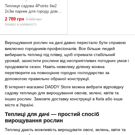
1
Теплиця садова 4Points 6м2
2х3м парник для городу дому
дачі з вікнами, Зелений
2 789 грн
5 000 грн
Немає в наявності
Вирощування рослин на дачі давно перестало бути справою
виключно городників-професіоналів. Все більше людей
вибирають теплиці під плівку, щоб отримати стабільний
урожай, захистити рослини від несприятливих погодних умов і
продовжити сезон. Навіть невелику ділянку можна
перетворити на повноцінне городнє господарство за
допомогою правильно обраної конструкції.
В інтернет-магазині DADDY Store можна вибрати відповідну
садову теплицю для вирощування овочів, зелені, квітів та
інших рослин. Замовте доставку конструкції в Київ або інше
місто в Україні.
Теплиці для дачі — простий спосіб
вирощування рослин
Теплиці дають можливість вирощувати овочі, зелень, квіти та