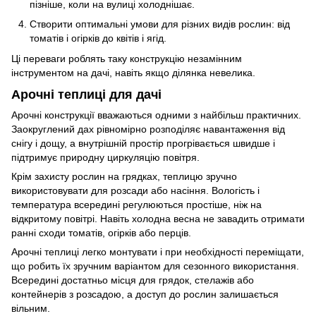
пізніше, коли на вулиці холоднішає.
Створити оптимальні умови для різних видів рослин: від
томатів і огірків до квітів і ягід.
Ці переваги роблять таку конструкцію незамінним
інструментом на дачі, навіть якщо ділянка невелика.
Арочні теплиці для дачі
Арочні конструкції вважаються одними з найбільш практичних.
Заокруглений дах рівномірно розподіляє навантаження від
снігу і дощу, а внутрішній простір прогрівається швидше і
підтримує природну циркуляцію повітря.
Крім захисту рослин на грядках, теплицю зручно
використовувати для розсади або насіння. Вологість і
температура всередині регулюються простіше, ніж на
відкритому повітрі. Навіть холодна весна не завадить отримати
ранні сходи томатів, огірків або перців.
Арочні теплиці легко монтувати і при необхідності переміщати,
що робить їх зручним варіантом для сезонного використання.
Всередині достатньо місця для грядок, стелажів або
контейнерів з розсадою, а доступ до рослин залишається
вільним.