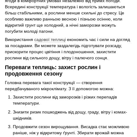
ягоди в комфортних умовах незалежно від примх погоди.
Всередині конструкції температура і вологість залишаються
більш стабільними, а рослини менше схильні до стресу. Це
особливо важливо ранньою весною і пізньою осінню, коли
відкритий грунт ще холодний, а нічні заморозки можуть
погубити молоді пагони.
Використання
садової теплиці
економить час і сили на догляд
за посадками. Ви можете заздалегідь підготувати розсаду,
прискорити процес цвітіння і плодоношення, захистити
рослини від сильного дощу, вітру і палючого сонця.
Переваги теплиць: захист рослин і
продовження сезону
Головна перевага такої конструкції — створення
передбачуваного мікроклімату. З її допомогою можна:
Захистити рослини від заморозків і різких перепадів
температури.
Знизити ризик пошкоджень від дощу, граду, вітру і комах-
шкідників.
Продовжити сезон вирощування. Висадка стає можливою
раніше, ніж у відкритому ґрунті. Збирати врожай можна