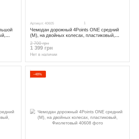
1
Артикул: 40605
льшой
Чемодан дорожный 4Points ONE средний
ый,
(М), на двойных колесах, пластиковый,
Черный
2 700 грн
1 399 грн
Нет в наличии
−48%