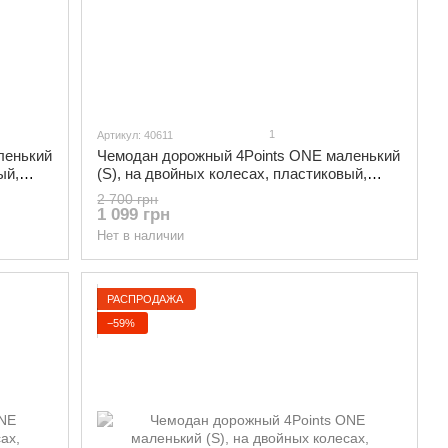
1
Артикул: 40611
ленький
Чемодан дорожный 4Points ONE маленький
ый,
(S), на двойных колесах, пластиковый,
Шампань
2 700 грн
1 099 грн
Нет в наличии
РАСПРОДАЖА
−59%