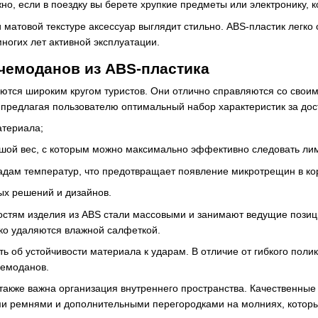
но, если в поездку вы берете хрупкие предметы или электронику,
 матовой текстуре аксессуар выглядит стильно. ABS-пластик легко
ногих лет активной эксплуатации.
чемоданов из ABS-пластика
ются широким кругом туристов. Они отлично справляются со своими
предлагая пользователю оптимальный набор характеристик за дос
атериала;
шой вес, с которым можно максимально эффективно следовать лим
падам температур, что предотвращает появление микротрещин в ко
ых решений и дизайнов.
остям изделия из ABS стали массовыми и занимают ведущие позиц
ко удаляются влажной салфеткой.
ть об устойчивости материала к ударам. В отличие от гибкого пол
чемоданов.
также важна организация внутреннего пространства. Качественные
 ремнями и дополнительными перегородками на молниях, которы