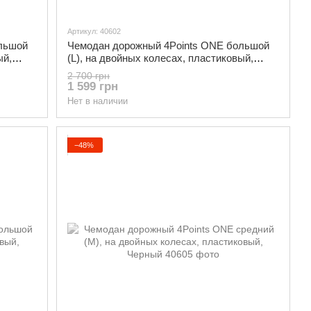
Артикул: 40602
льшой
Чемодан дорожный 4Points ONE большой
ый,
(L), на двойных колесах, пластиковый,
Темно-синий
2 700 грн
1 599 грн
Нет в наличии
−48%