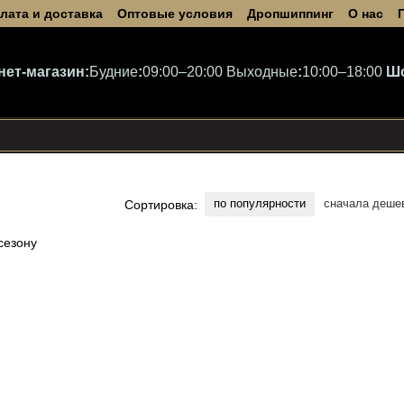
лата и доставка
Оптовые условия
Дропшиппинг
О нас
нет-магазин:
Будние
:
09:00–20:00
Выходные
:
10:00–18:00
Ш
по популярности
сначала деше
Сортировка: