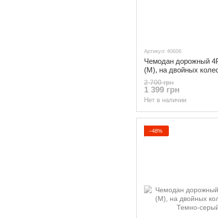
Артикул: 40606
Чемодан дорожный 4P
(М), на двойных коле
Шампань
2 700 грн
1 399 грн
Нет в наличии
−48%