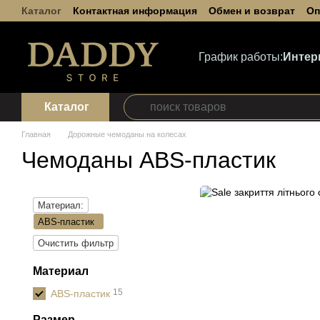
Каталог
Контактная информация
Обмен и возврат
Оп
Перейти к основному контенту
Пользовательское соглашение
График работы:
Интер
Каталог
Главная
Дорожные чемоданы на колесах
Чемоданы ABS-пластик
Материал:
ABS-пластик
Очистить фильтр
Материал
15
ABS-пластик
Размер