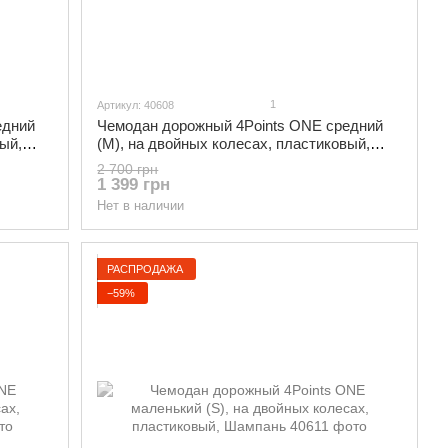
1
Артикул: 40608
едний
Чемодан дорожный 4Points ONE средний
ый,
(М), на двойных колесах, пластиковый,
Фиолетовый
2 700 грн
1 399 грн
Нет в наличии
РАСПРОДАЖА
−59%