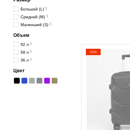
5
Большой (L)
5
Средний (М)
5
Маленький (S)
Объем
5
92 л
5
58 л
−41%
5
36 л
Цвет