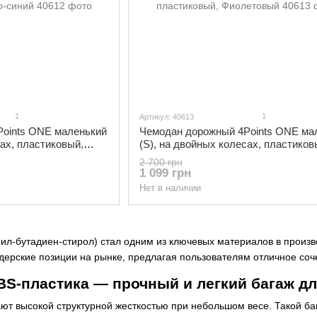
1
1
Артикул: 40613
oints ONE маленький
Чемодан дорожный 4Points ONE ма
сах, пластиковый,
(S), на двойных колесах, пластиков
Фиолетовый
2 700 грн
1 099 грн
Нет в наличии
рил-бутадиен-стирол) стал одним из ключевых материалов в произ
ерские позиции на рынке, предлагая пользователям отличное соч
S-пластика — прочный и легкий багаж д
ют высокой структурной жесткостью при небольшом весе. Такой ба