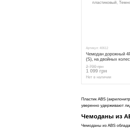
Артикул: 40612
Чемодан дорожный 4P
(S), на двойных коле
Темно-синий
2 700 грн
1 099 грн
Нет в наличии
Пластик ABS (акрилонит
уверенно удерживают лид
Чемоданы из AB
Чемоданы из ABS облада