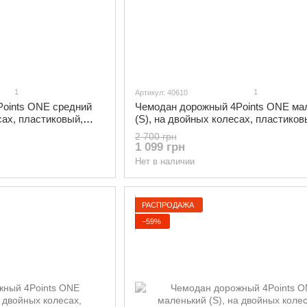
1
1
Артикул: 40610
oints ONE средний
Чемодан дорожный 4Points ONE ма
сах, пластиковый,
(S), на двойных колесах, пластиков
Черный
2 700 грн
1 099 грн
Нет в наличии
РАСПРОДАЖА
−59%