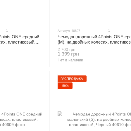
1
1
Артикул: 40607
oints ONE средний
Чемодан дорожный 4Points ONE ср
сах, пластиковый,
(М), на двойных колесах, пластиков
Темно-синий
2 700 грн
1 399 грн
Нет в наличии
РАСПРОДАЖА
−59%