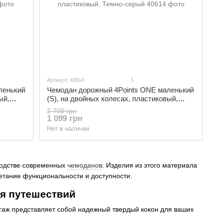
1
Артикул: 40614
ленький
Чемодан дорожный 4Points ONE маленький
ый,
(S), на двойных колесах, пластиковый,
Темно-серый
2 700 грн
1 099 грн
Нет в наличии
водстве современных
чемоданов
. Изделия из этого материала
етание функциональности и доступности.
ля путешествий
гаж представляет собой надежный твердый кокон для ваших