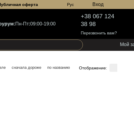
Вход
Публичная оферта
Рус
+38 067 124
38 98
оурум:
Пн-Пт
:
09:00-19:00
Перезвонить вам?
Мой з
вле
сначала дороже
по названию
Отображение: