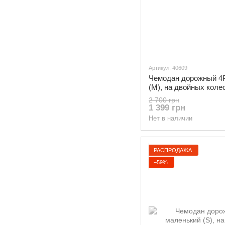
Артикул: 40609
Чемодан дорожный 4P
(М), на двойных коле
Темно-серый
2 700 грн
1 399 грн
Нет в наличии
РАСПРОДАЖА
−59%