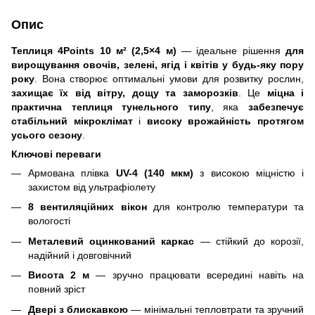
Опис
Теплиця 4Points 10 м² (2,5×4 м)
— ідеальне рішення
для
вирощування овочів, зелені, ягід і квітів у будь-яку пору
року
. Вона створює оптимальні умови для розвитку рослин,
захищає їх від вітру, дощу та заморозків
. Це
міцна і
практична теплиця тунельного типу
, яка
забезпечує
стабільний мікроклімат
і
високу врожайність протягом
усього сезону
.
Ключові переваги
Армована плівка
UV-4 (140 мкм)
з високою міцністю і
захистом від ультрафіолету
8 вентиляційних вікон
для контролю температури та
вологості
Металевий оцинкований каркас
— стійкий до корозії,
надійний і довговічний
Висота 2 м
— зручно працювати всередині навіть на
повний зріст
Двері з блискавкою
— мінімальні тепловтрати та зручний