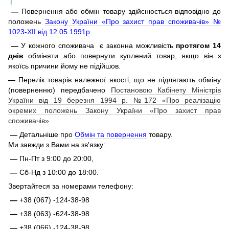
—
Повернення або обмін товару здійснюється відповідно до
положень
Закону України «Про захист прав споживачів» №
1023-XII від 12.05.1991р.
—
У кожного споживача є законна можливість
протягом 14
днів
обміняти або повернути куплений товар, якщо він з
якоїсь причини йому не підійшов.
—
Перелік товарів належної якості, що не підлягають обміну
(поверненню) передбачено
Постановою Кабінету Міністрів
України від 19 березня 1994 р. №172 «Про реалізацію
окремих положень Закону України «Про захист прав
споживачів»
—
Детальніше про
Обмін та повернення
товару.
Ми завжди з Вами на зв'язку:
—
Пн-Пт з 9:00 до 20:00,
—
Сб-Нд з 10:00 до 18:00.
Звертайтеся за номерами телефону:
—
+38 (067) -124-38-98
—
+38 (063) -624-38-98
—
+38 (066) -124-38-98