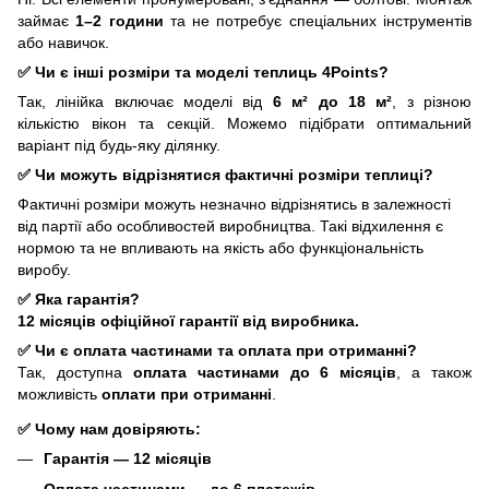
займає
1–2 години
та не потребує спеціальних інструментів
або навичок.
✅
Чи є інші розміри та моделі теплиць 4Points?
Так, лінійка включає моделі від
6 м² до 18 м²
, з різною
кількістю вікон та секцій. Можемо підібрати оптимальний
варіант під будь-яку ділянку.
✅
Чи можуть відрізнятися фактичні розміри теплиці?
Фактичні розміри можуть незначно відрізнятись в залежності
від партії або особливостей виробництва. Такі відхилення є
нормою та не впливають на якість або функціональність
виробу.
✅
Яка гарантія?
12 місяців офіційної гарантії від виробника.
✅
Чи є оплата частинами та оплата при отриманні?
Так, доступна
оплата частинами до 6 місяців
, а також
можливість
оплати при отриманні
.
✅
Чому нам довіряють:
Гарантія — 12 місяців