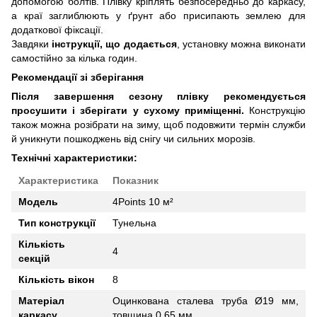
допомогою болтів. Плівку кріплять безпосередньо до каркасу,
а краї заглиблюють у ґрунт або присипають землею для
додаткової фіксації.
Завдяки
інструкції, що додається
, установку можна виконати
самостійно за кілька годин.
Рекомендації зі зберігання
Після завершення сезону плівку рекомендується
просушити і зберігати у сухому приміщенні.
Конструкцію
також можна розібрати на зиму, щоб подовжити термін служби
й уникнути пошкоджень від снігу чи сильних морозів.
Технічні характеристики:
Характеристика
Показник
Модель
4Points 10 м²
Тип конструкції
Тунельна
Кількість
4
секцій
Кількість вікон
8
Матеріал
Оцинкована сталева труба Ø19 мм,
каркасу
товщина 0,65 мм