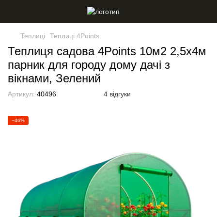
Теплиці
Теплиці 4Points
Теплиця садова 4Points 10м2 2,5х4м
парник для городу дому дачі з
вікнами, Зелений
Артикул:
40496
4 відгуки
−46%