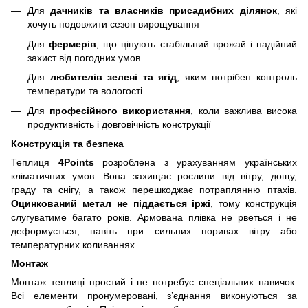
Для
дачників та власників присадибних ділянок
, які
хочуть подовжити сезон вирощування
Для
фермерів
, що цінують стабільний врожай і надійний
захист від погодних умов
Для
любителів зелені та ягід
, яким потрібен контроль
температури та вологості
Для
професійного використання
, коли важлива висока
продуктивність і довговічність конструкції
Конструкція та безпека
Теплиця
4Points
розроблена з урахуванням українських
кліматичних умов. Вона захищає рослини від вітру, дощу,
граду та снігу, а також перешкоджає потраплянню птахів.
Оцинкований метал не піддається іржі
, тому конструкція
слугуватиме багато років. Армована плівка не рветься і не
деформується, навіть при сильних поривах вітру або
температурних коливаннях.
Монтаж
Монтаж теплиці простий і не потребує спеціальних навичок.
Всі елементи пронумеровані, з’єднання виконуються за