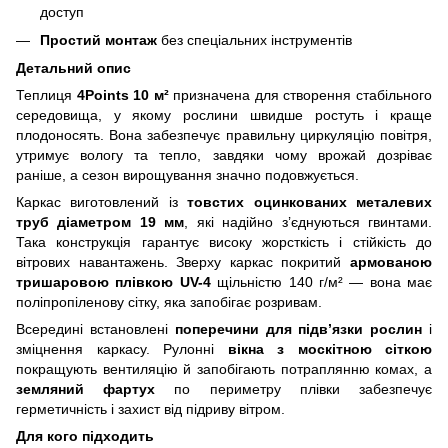
доступ
Простий монтаж
без спеціальних інструментів
Детальний опис
Теплиця
4Points 10 м²
призначена для створення стабільного
середовища, у якому рослини швидше ростуть і краще
плодоносять. Вона забезпечує правильну циркуляцію повітря,
утримує вологу та тепло, завдяки чому врожай дозріває
раніше, а сезон вирощування значно подовжується.
Каркас виготовлений із
товстих оцинкованих металевих
труб діаметром 19 мм
, які надійно з’єднуються гвинтами.
Така конструкція гарантує високу жорсткість і стійкість до
вітрових навантажень. Зверху каркас покритий
армованою
тришаровою плівкою UV-4
щільністю 140 г/м² — вона має
поліпропіленову сітку, яка запобігає розривам.
Всередині встановлені
поперечини для підв’язки рослин
і
зміцнення каркасу. Рулонні
вікна з москітною сіткою
покращують вентиляцію й запобігають потраплянню комах, а
земляний фартух
по периметру плівки забезпечує
герметичність і захист від підриву вітром.
Для кого підходить