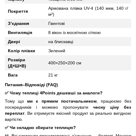
Армована плівка UV-4 (140 мкм, 140 г/
Покриття
м²)
З’єднання
Гвинтові
Вентиляція
8 вікон із москітною сіткою
Двері
на блискавці
Колір плівки
Зелений
Розміри
400×250×200 см
(Д×Ш×В)
Вага
21 кг
Питання–Відповіді (FAQ)
✅
Чому теплиці 4Points дешевші за аналоги?
Тому що
ми є прямим постачальником
, працюємо без
посередників і можемо пропонувати
чесну ціну без
переплат
. Ви отримуєте якісний продукт за реально вигідною
вартістю.
✅
Чи складно збирати теплицю?
Ні. Всі елементи пронумеровані, з’єднання — болтові. Монтаж