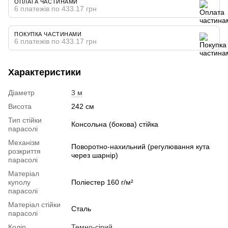
ОПЛАТА ЧАСТИНАМИ
6 платежів по 433.17 грн
ПОКУПКА ЧАСТИНАМИ
6 платежів по 433.17 грн
Характеристики
Діаметр
3 м
Висота
242 см
Тип стійки
Консольна (бокова) стійка
парасолі
Механізм
Поворотно-нахильний (регулювання кута
розкриття
через шарнір)
парасолі
Матеріал
куполу
Поліестер 160 г/м²
парасолі
Матеріал стійки
Сталь
парасолі
Колір
Темно-сірий