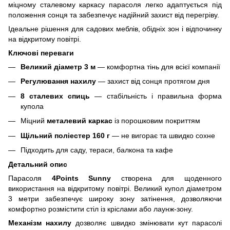
міцному сталевому каркасу парасоля легко адаптується під
положення сонця та забезпечує надійний захист від перегріву.
Ідеальне рішення для садових меблів, обідніх зон і відпочинку
на відкритому повітрі.
Ключові переваги
Великий діаметр 3 м
— комфортна тінь для всієї компанії
Регулювання нахилу
— захист від сонця протягом дня
8 сталевих спиць
— стабільність і правильна форма
купола
Міцний
металевий каркас
із порошковим покриттям
Щільний поліестер 160 г
— не вигорає та швидко сохне
Підходить для саду, тераси, балкона та кафе
Детальний опис
Парасоля
4Points Sunny
створена для щоденного
використання на відкритому повітрі. Великий купол діаметром
3 метри забезпечує широку зону затінення, дозволяючи
комфортно розмістити стіл із кріслами або лаунж-зону.
Механізм нахилу
дозволяє швидко змінювати кут парасолі