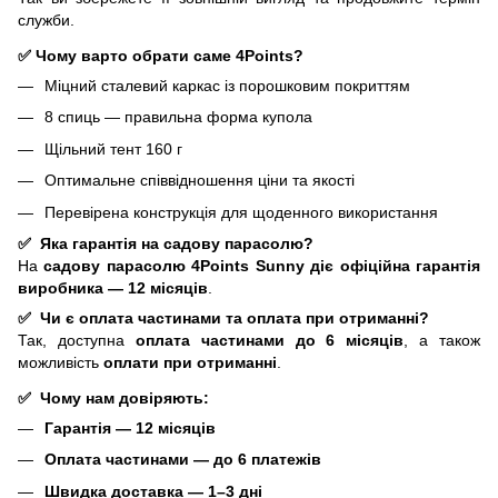
служби.
✅ Чому варто обрати саме 4Points?
Міцний сталевий каркас із порошковим покриттям
8 спиць — правильна форма купола
Щільний тент 160 г
Оптимальне співвідношення ціни та якості
Перевірена конструкція для щоденного використання
✅
Яка гарантія на садову парасолю?
На
садову парасолю 4Points Sunny
діє офіційна гарантія
виробника — 12 місяців
.
✅
Чи є оплата частинами та оплата при отриманні?
Так, доступна
оплата частинами до 6 місяців
, а також
можливість
оплати при отриманні
.
✅
Чому нам довіряють:
Гарантія — 12 місяців
Оплата частинами — до 6 платежів
Швидка доставка — 1–3 дні