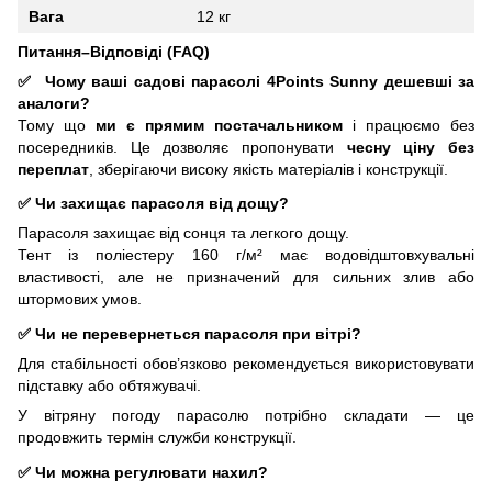
Вага
12 кг
Питання–Відповіді (FAQ)
✅
Чому ваші садові парасолі 4Points
Sunny
дешевші за
аналоги?
Тому що
ми є прямим постачальником
і працюємо без
посередників. Це дозволяє пропонувати
чесну ціну без
переплат
, зберігаючи високу якість матеріалів і конструкції.
✅ Чи захищає парасоля від дощу?
Парасоля захищає від сонця та легкого дощу.
Тент із поліестеру 160 г/м² має водовідштовхувальні
властивості, але не призначений для сильних злив або
штормових умов.
✅ Чи не перевернеться парасоля при вітрі?
Для стабільності обов’язково рекомендується використовувати
підставку або обтяжувачі.
У вітряну погоду парасолю потрібно складати — це
продовжить термін служби конструкції.
✅ Чи можна регулювати нахил?