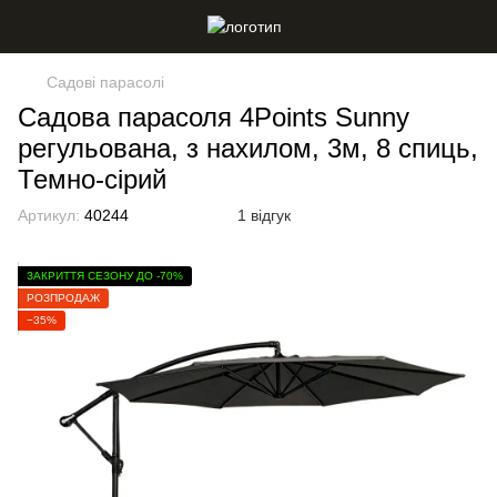
Садові парасолі
Садова парасоля 4Points Sunny
регульована, з нахилом, 3м, 8 спиць,
Темно-сірий
Артикул:
40244
1 відгук
ЗАКРИТТЯ СЕЗОНУ ДО -70%
РОЗПРОДАЖ
−35%