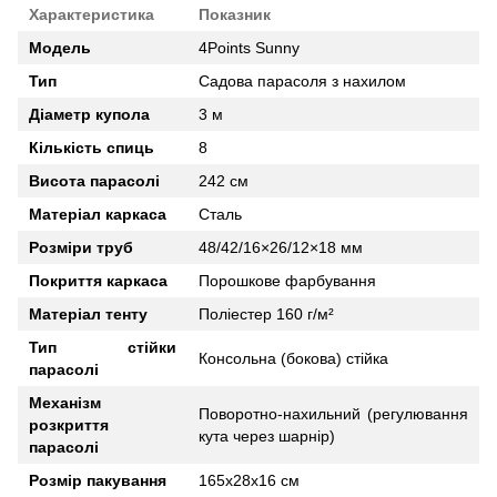
Характеристика
Показник
Модель
4Points Sunny
Тип
Садова парасоля з нахилом
Діаметр купола
3 м
Кількість спиць
8
Висота парасолі
242 см
Матеріал каркаса
Сталь
Розміри труб
48/42/16×26/12×18 мм
Покриття каркаса
Порошкове фарбування
Матеріал тенту
Поліестер 160 г/м²
Тип стійки
Консольна (бокова) стійка
парасолі
Механізм
Поворотно-нахильний (регулювання
розкриття
кута через шарнір)
парасолі
Розмір пакування
165х28х16 см