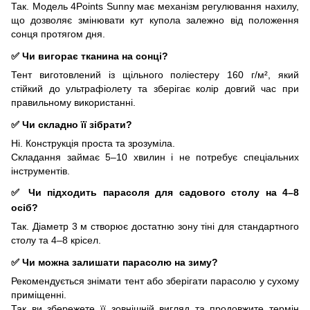
Так. Модель 4Points Sunny має механізм регулювання нахилу,
що дозволяє змінювати кут купола залежно від положення
сонця протягом дня.
✅ Чи вигорає тканина на сонці?
Тент виготовлений із щільного поліестеру 160 г/м², який
стійкий до ультрафіолету та зберігає колір довгий час при
правильному використанні.
✅ Чи складно її зібрати?
Ні. Конструкція проста та зрозуміла.
Складання займає 5–10 хвилин і не потребує спеціальних
інструментів.
✅ Чи підходить парасоля для садового столу на 4–8
осіб?
Так. Діаметр 3 м створює достатню зону тіні для стандартного
столу та 4–8 крісел.
✅ Чи можна залишати парасолю на зиму?
Рекомендується знімати тент або зберігати парасолю у сухому
приміщенні.
Так ви збережете її зовнішній вигляд та продовжите термін