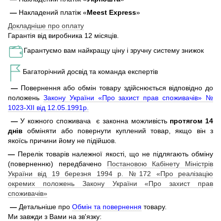
—
Накладений платіж «
Meest Express
»
Докладніше про оплату
Гарантія від виробника 12 місяців.
Гарантуємо вам найкращу ціну і зручну систему знижок
Багаторічний досвід та команда експертів
—
Повернення або обмін товару здійснюється відповідно до
положень
Закону України «Про захист прав споживачів» №
1023-XII від 12.05.1991р.
—
У кожного споживача є законна можливість
протягом 14
днів
обміняти або повернути куплений товар, якщо він з
якоїсь причини йому не підійшов.
—
Перелік товарів належної якості, що не підлягають обміну
(поверненню) передбачено
Постановою Кабінету Міністрів
України від 19 березня 1994 р. №172 «Про реалізацію
окремих положень Закону України «Про захист прав
споживачів»
—
Детальніше про
Обмін та повернення
товару.
Ми завжди з Вами на зв'язку: