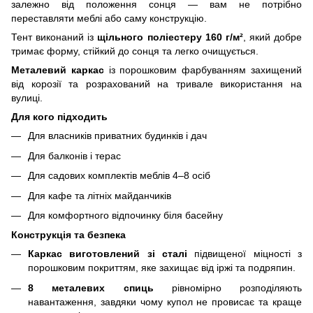
залежно від положення сонця — вам не потрібно
переставляти меблі або саму конструкцію.
Тент виконаний із
щільного поліестеру 160 г/м²
, який добре
тримає форму, стійкий до сонця та легко очищується.
Металевий каркас
із порошковим фарбуванням захищений
від корозії та розрахований на тривале використання на
вулиці.
Для кого підходить
Для власників приватних будинків і дач
Для балконів і терас
Для садових комплектів меблів 4–8 осіб
Для кафе та літніх майданчиків
Для комфортного відпочинку біля басейну
Конструкція та безпека
Каркас виготовлений зі сталі
підвищеної міцності з
порошковим покриттям, яке захищає від іржі та подряпин.
8 металевих спиць
рівномірно розподіляють
навантаження, завдяки чому купол не провисає та краще