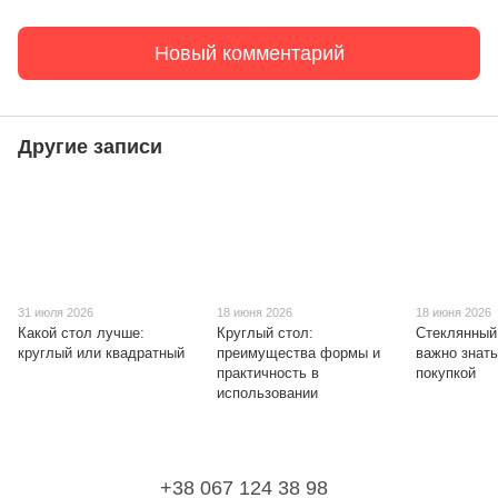
Новый комментарий
Другие записи
31 июля 2026
18 июня 2026
18 июня 2026
Какой стол лучше:
Круглый стол:
Стеклянный 
круглый или квадратный
преимущества формы и
важно знат
практичность в
покупкой
использовании
+38 067 124 38 98