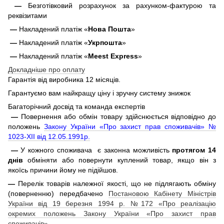
—
Безготівковий розрахунок за рахунком-фактурою та
реквізитами
—
Накладений платіж «
Нова Пошта
»
—
Накладений платіж «
Укрпошта
»
—
Накладений платіж «
Meest Express
»
Докладніше про оплату
Гарантія від виробника 12 місяців.
Гарантуємо вам найкращу ціну і зручну систему знижок
Багаторічний досвід та команда експертів
—
Повернення або обмін товару здійснюється відповідно до
положень
Закону України «Про захист прав споживачів» №
1023-XII від 12.05.1991р.
—
У кожного споживача є законна можливість
протягом 14
днів
обміняти або повернути куплений товар, якщо він з
якоїсь причини йому не підійшов.
—
Перелік товарів належної якості, що не підлягають обміну
(поверненню) передбачено
Постановою Кабінету Міністрів
України від 19 березня 1994 р. №172 «Про реалізацію
окремих положень Закону України «Про захист прав
споживачів»