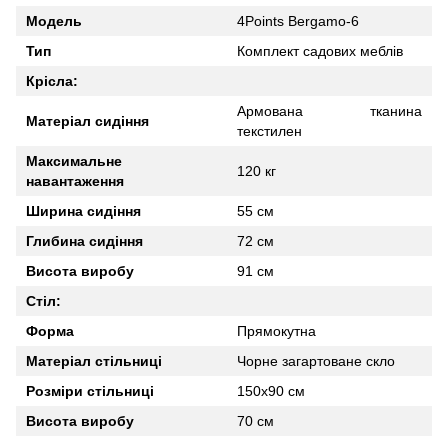
Модель
4Points Bergamo-6
Тип
Комплект садових меблів
Крісла:
Армована тканина
Матеріал сидіння
текстилен
Максимальне
120 кг
навантаження
Ширина сидіння
55 см
Глибина сидіння
72 см
Висота виробу
91 см
Стіл:
Форма
Прямокутна
Матеріал стільниці
Чорне загартоване скло
Розміри стільниці
150х90 см
Висота виробу
70 см