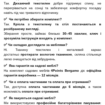
Так.
Дихаючий текстилен
добре підтримує спину, не
перегрівається на сонці та забезпечує комфортну посадку
навіть під час тривалого відпочинку.
✅
Чи потрібно збирати комплект?
Так.
Крісла з текстилену та стіл постачаються в
розібраному вигляді.
Збирання просте, займає близько
30–45 хвилин
,
ключ і
зрозуміла інструкція входять у комплект
.
✅
Чи складно доглядати за меблями?
Ні. Тканину текстилен і металевий каркас
достатньо
протирати вологою тканиною
, скляна стільниця
легко очищується від забруднень.
✅
Яка гарантія на садові меблі?
На комплект садових меблів
4Points
Bergamo
діє
офіційна
гарантія виробника — 12 місяців
.
✅
Чи є оплата частинами та оплата при отриманні?
Так, доступна
оплата частинами до 6 місяців
, а також
можливість
оплати при отриманні
.
✅
Як пакуються садові меблі?
Ми використовуємо
професійне багаторівневе пакування
: