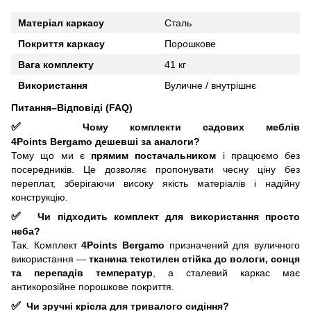
Матеріал каркасу
Сталь
Покриття каркасу
Порошкове
Вага комплекту
41 кг
Використання
Вуличне / внутрішнє
Питання–Відповіді (FAQ)
✅
Чому комплекти садових меблів
4Points
Bergamo
дешевші за аналоги?
Тому що ми є
прямим постачальником
і працюємо без
посередників. Це дозволяє пропонувати чесну ціну без
переплат, зберігаючи високу якість матеріалів і надійну
конструкцію.
✅
Чи підходить комплект для використання просто
неба?
Так. Комплект
4Points
Bergamo
призначений для вуличного
використання —
тканина текстилен стійка до вологи, сонця
та перепадів температур
, а сталевий каркас має
антикорозійне порошкове покриття.
✅
Чи зручні крісла для тривалого сидіння?