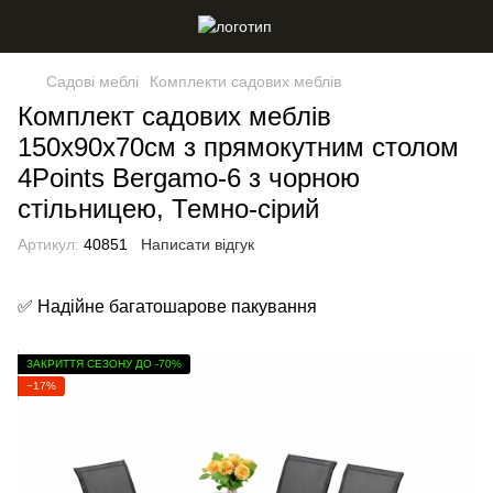
Садові меблі
Комплекти садових меблів
Комплект садових меблів
150х90х70см з прямокутним столом
4Points Bergamo-6 з чорною
стільницею, Темно-сірий
Артикул:
40851
Написати відгук
✅ Надійне багатошарове пакування
ЗАКРИТТЯ СЕЗОНУ ДО -70%
−17%