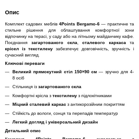
Опис
Комплект садових меблів
4Points
Bergamo
-6
— практичне та
стильне рішення для облаштування комфортної зони
відпочинку на терасі, у саду або на літньому майданчику кафе.
Поєднання
загартованого скла
,
сталевого каркаса
та
крісел із текстилену
забезпечує довговічність, зручність і
сучасний вигляд.
Ключові переваги
Великий прямокутний стіл
150×90 см
— зручно для 4-
8 осіб
Стільниця із
загартованого скла
Комфортні крісла з
текстилену
з підлокітниками
Міцний сталевий каркас
з антикорозійним покриттям
Стійкість до вологи, сонця та перепадів температур
Легкий догляд і універсальний дизайн
Детальний опис