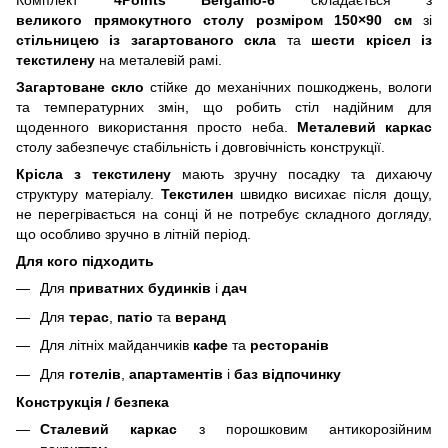
Комплект
4Points
Bergamo
-6
складається з
великого прямокутного столу розміром 150×90 см
зі
стільницею із загартованого скла
та
шести крісел із
текстилену
на металевій рамі.
Загартоване скло
стійке до механічних пошкоджень, вологи
та температурних змін, що робить стіл надійним для
щоденного використання просто неба.
Металевий каркас
столу забезпечує стабільність і довговічність конструкції.
Крісла з текстилену
мають зручну посадку та дихаючу
структуру матеріалу.
Текстилен
швидко висихає після дощу,
не перегрівається на сонці й не потребує складного догляду,
що особливо зручно в літній період.
Для кого підходить
Для
приватних будинків
і
дач
Для
терас
,
патіо
та
веранд
Для літніх майданчиків
кафе
та
ресторанів
Для
готелів
,
апартаментів
і
баз відпочинку
Конструкція / безпека
Сталевий каркас
з порошковим антикорозійним