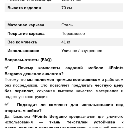
Высота изделия
70 см
Материал каркаса
Сталь
Покрытие каркаса
Порошковое
Вес комплекта
41 кг
Использование
Уличное / внутреннее
Вопросы-ответы (FAQ)
✅
Почему комплекты садовой мебели 4Points
Bergamo дешевле аналогов?
Потому что
мы являемся
прямым поставщиком
и работаем
без посредников. Это позволяет предлагать
честную цену
без переплат
, сохраняя высокое качество материалов и
надежную конструкцию.
✅
Подходит ли комплект для использования под
открытым небом?
Да. Комплект
4Points Bergamo
предназначен для уличного
использования —
ткань текстилен устойчива к
влаге
,
солнцу и перепадам температур
, а стальной каркас