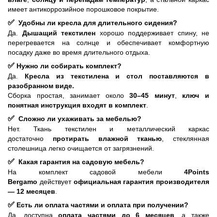
имеет антикоррозийное порошковое покрытие.
✅
Удобны ли кресла для длительного сидения?
Да.
Дышащий текстилен
хорошо поддерживает спину, не
перегревается на солнце и обеспечивает комфортную
посадку даже во время длительного отдыха.
✅
Нужно ли собирать комплект?
Да.
Кресла из текстилена и стол поставляются в
разобранном виде.
Сборка простая, занимает около
30–45 минут
,
ключ и
понятная инструкция входят в комплект
.
✅
Сложно ли ухаживать за мебелью?
Нет. Ткань текстилен и металлический каркас
достаточно
протирать влажной тканью
, стеклянная
столешница легко очищается от загрязнений.
✅
Какая гарантия на садовую мебель?
На комплект садовой мебели
4Points
Bergamo
действует
официальная гарантия производителя
— 12 месяцев
.
✅
Есть ли оплата частями и оплата при получении?
Да, доступна
оплата частями до 6 месяцев
, а также