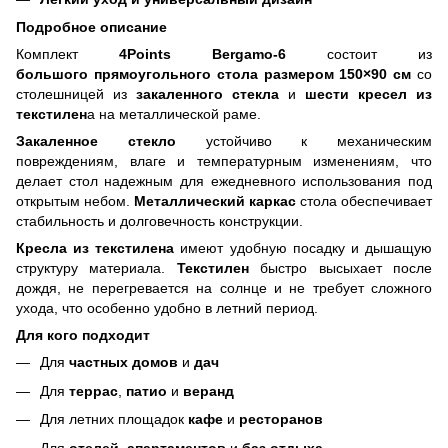
Подробное описание
Комплект
4Points Bergamo-6
состоит из
большого прямоугольного стола размером 150×90 см
со
столешницей из
закаленного стекла
и
шести кресел из
текстилен
а на металлической раме.
Закаленное стекло
устойчиво к механическим
повреждениям, влаге и температурным изменениям, что
делает стол надежным для ежедневного использования под
открытым небом.
Металлический каркас
стола обеспечивает
стабильность и долговечность конструкции.
Кресла из текстилена
имеют удобную посадку и дышащую
структуру материала.
Текстилен
быстро высыхает после
дождя, не перегревается на солнце и не требует сложного
ухода, что особенно удобно в летний период.
Для кого подходит
Для
частных домов
и
дач
Для
террас
,
патио
и
веранд
Для летних площадок
кафе
и
ресторанов
Для
отелей
,
апартаментов
и
баз отдыха