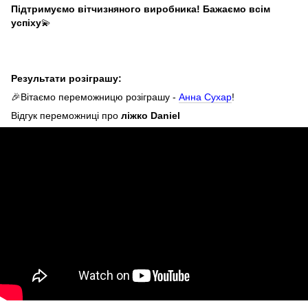
Підтримуємо вітчизняного виробника! Бажаємо всім
успіху
💫
Результати розіграшу:
🎉Вітаємо переможницю розіграшу -
Анна Сухар
!
Відгук переможниці про
ліжко Daniel