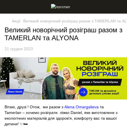
Акції
Великий новорічний розіграш разом з TAMERLAN та A
Великий новорічний розіграш разом з
TAMERLAN та ALYONA
21 грудня 2023
Вітаю, друзі ! Отож, ми разом з
Alena Omargalieva
та
Tamerlan – хочемо розіграти ліжко Daniel, яке виготовлене з
екологічних матеріалів для здоров'я, комфорту вас та вашої
дитини! ✨🛏