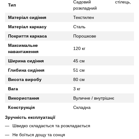
Садовий стілець,
Тип
розкладний
Матеріал сидіння
Текстилен
Матеріал каркасу
Сталь
Покриття каркаса
Порошкове
Максимальне
120 кг
навантаження
Ширина сидіння
45 см
Глибина сидіння
51 см
Висота виробу
80 см
Вага
3 кг
Використання
Вуличне / внутрішнє
Конструкція
Складна
Зручність експлуатації
Швидко складається та розкладається
Не боїться дощу та сонця