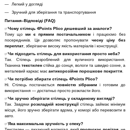
Легкий у догляді
Зручний для зберігання та транспортування
Питання–Відповіді (FAQ)
✅
Чому стілець 4Points Plico
дешевший за аналоги?
Тому що
ми є прямим постачальником
і працюємо без
посередників. Це дозволяє пропонувати
чесну ціну без
переплат
, зберігаючи високу якість матеріалів і конструкції.
✅
Чи підходить стілець для використання просто неба?
Так. Стілець розроблений для вуличного використання.
Тканина
текстилен
стійка до сонця, вологи та швидко сохне, а
металевий каркас має
антикорозійне порошкове покриття
.
✅
Чи потрібно збирати стілець 4Points Plico?
Ні. Стілець постачається
повністю зібраним
і готовим до
використання — достатньо просто розкласти його.
✅
Чи зручно зберігати стілець у складеному вигляді?
Так. Завдяки
розкладній конструкції
стілець займає мінімум
місця, його зручно зберігати вдома, у коморі або перевозити в
авто.
✅
Яка максимальна зручність у спеку?
Текстилен — дихаючий матеріал, який
пропускає повітря
, не