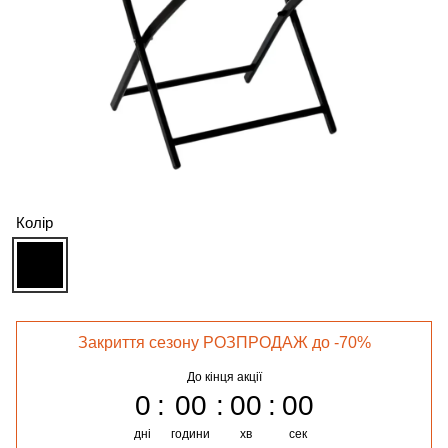
Колір
Закриття сезону РОЗПРОДАЖ до -70%
До кінця акції
0
00
00
00
дні
години
хв
сек