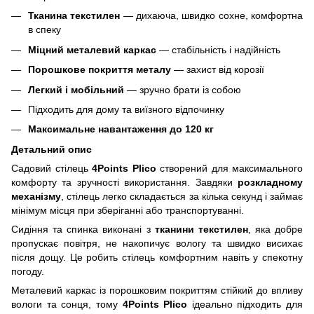
Тканина текстилен
— дихаюча, швидко сохне, комфортна
в спеку
Міцний металевий каркас
— стабільність і надійність
Порошкове покриття металу
— захист від корозії
Легкий і мобільний
— зручно брати із собою
Підходить для дому та виїзного відпочинку
Максимальне навантаження до 120 кг
Детальний опис
Садовий стілець
4Points Plico
створений для максимального
комфорту та зручності використання. Завдяки
розкладному
механізму
, стілець легко складається за кілька секунд і займає
мінімум місця при зберіганні або транспортуванні.
Сидіння та спинка виконані з
тканини текстилен
, яка добре
пропускає повітря, не накопичує вологу та швидко висихає
після дощу. Це робить стілець комфортним навіть у спекотну
погоду.
Металевий каркас із порошковим покриттям стійкий до впливу
вологи та сонця, тому
4Points Plico
ідеально підходить для