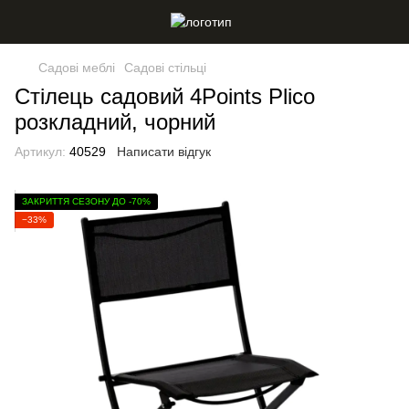
Садові меблі
Садові стільці
Стілець садовий 4Points Plico
розкладний, чорний
Артикул:
40529
Написати відгук
ЗАКРИТТЯ СЕЗОНУ ДО -70%
−33%