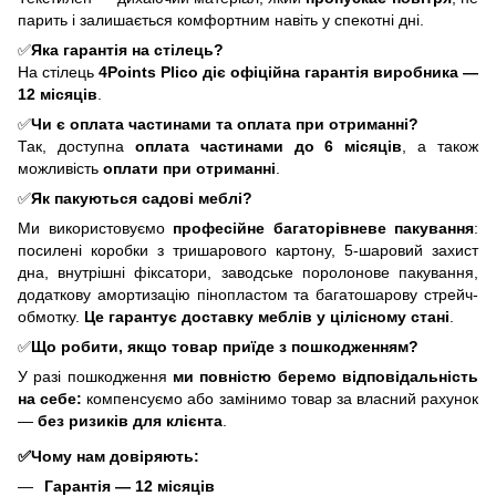
парить і залишається комфортним навіть у спекотні дні.
✅
Яка гарантія на стілець?
На стілець
4Points
Plico
діє офіційна гарантія виробника —
12 місяців
.
✅
Чи є оплата частинами та оплата при отриманні?
Так, доступна
оплата частинами до 6 місяців
, а також
можливість
оплати при отриманні
.
✅
Як пакуються садові меблі?
Ми використовуємо
професійне багаторівневе пакування
:
посилені коробки з тришарового картону, 5-шаровий захист
дна, внутрішні фіксатори, заводське поролонове пакування,
додаткову амортизацію пінопластом та багатошарову стрейч-
обмотку.
Це гарантує доставку меблів у цілісному стані
.
✅
Що робити, якщо товар приїде з пошкодженням?
У разі пошкодження
ми повністю беремо відповідальність
на себе:
компенсуємо або замінимо товар за власний рахунок
—
без ризиків для клієнта
.
✅Чому нам довіряють:
Гарантія — 12 місяців