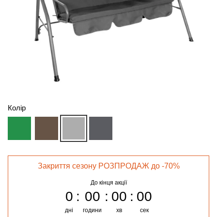
Колір
Закриття сезону РОЗПРОДАЖ до -70%
До кінця акції
0
00
00
00
дні
години
хв
сек