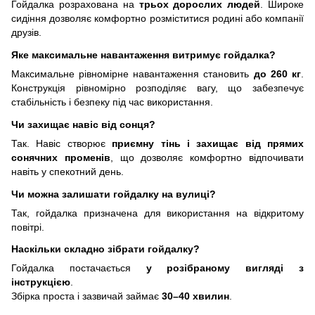
Гойдалка розрахована на
трьох дорослих людей
. Широке
сидіння дозволяє комфортно розміститися родині або компанії
друзів.
Яке максимальне навантаження витримує гойдалка?
Максимальне рівномірне навантаження становить
до 260 кг
.
Конструкція рівномірно розподіляє вагу, що забезпечує
стабільність і безпеку під час використання.
Чи захищає навіс від сонця?
Так. Навіс створює
приємну тінь і захищає від прямих
сонячних променів
, що дозволяє комфортно відпочивати
навіть у спекотний день.
Чи можна залишати гойдалку на вулиці?
Так, гойдалка призначена для використання на відкритому
повітрі.
Наскільки складно зібрати гойдалку?
Гойдалка постачається
у розібраному вигляді з
інструкцією
.
Збірка проста і зазвичай займає
30–40 хвилин
.