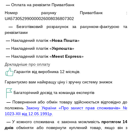
—
Оплата на реквізити Приватбанк
Номер рахунку Приватбанк :
UA573052990000026008036807302
—
Безготівковий розрахунок за рахунком-фактурою та
реквізитами
—
Накладений платіж «
Нова Пошта
»
—
Накладений платіж «
Укрпошта
»
—
Накладений платіж «
Meest Express
»
Докладніше про оплату
Гарантія від виробника 12 місяців.
Гарантуємо вам найкращу ціну і зручну систему знижок
Багаторічний досвід та команда експертів
—
Повернення або обмін товару здійснюється відповідно до
положень
Закону України «Про захист прав споживачів» №
1023-XII від 12.05.1991р.
—
У кожного споживача є законна можливість
протягом 14
днів
обміняти або повернути куплений товар, якщо він з