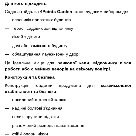
Для кого підходить
Садова гойдалка
4Points Garden
стане чудовим вибором для:
власників приватних будинків
терас і садових зон відпочинку
сімей з дітьми
дачі або заміського будинку
облаштування лаунж-зони у дворі
Це ідеальне місце для
ранкової кави, відпочинку після
роботи або сімейних вечорів на свіжому повітрі.
Конструкція та безпека
Конструкція гойдалки продумана для
максимальної
стабільності та безпеки
.
посилений сталевий каркас
надійні болтові з'єднання
великі пружини підвіски
рівномірний розподіл навантаження
стійкі опорні ніжки