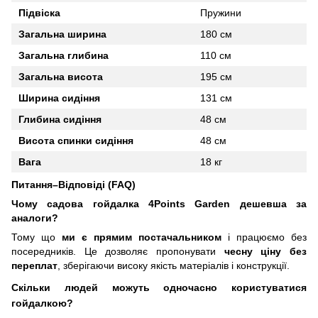
Підвіска
Пружини
Загальна ширина
180 см
Загальна глибина
110 см
Загальна висота
195 см
Ширина сидіння
131 см
Глибина сидіння
48 см
Висота спинки сидіння
48 см
Вага
18 кг
Питання–Відповіді (FAQ)
Чому садова гойдалка
4Points Garden
дешевша за
аналоги?
Тому що
ми є прямим постачальником
і працюємо без
посередників. Це дозволяє пропонувати
чесну ціну без
переплат
, зберігаючи високу якість матеріалів і конструкції.
Скільки людей можуть одночасно користуватися
гойдалкою?