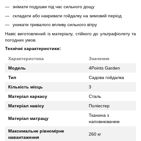
знімати подушки під час сильного дощу
складати або накривати гойдалку на зимовий період
уникати тривалого впливу сильного вітру
Навіс виготовлений із матеріалу, стійкого до ультрафіолету та
погодних умов.
Технічні характеристики:
Характеристика
Значення
Модель
4Points Garden
Тип
Садова гойдалка
Кількість місць
3
Матеріал каркасу
Сталь
Матеріал навісу
Поліестер
Тканина з
Матеріал матрацу
наповнювачем
Максимальне рівномірне
260 кг
навантаження