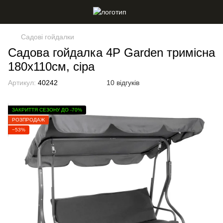
Садові гойдалки
Садова гойдалка 4Р Garden тримісна
180х110см, сіра
Артикул:
40242
10 відгуків
ЗАКРИТТЯ СЕЗОНУ ДО -70%
РОЗПРОДАЖ
−53%