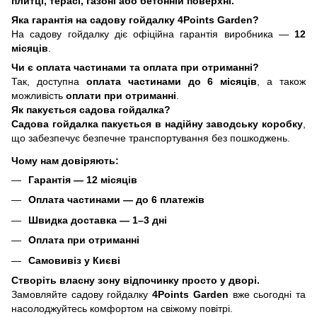
плитці, терасі, газоні або бетонній поверхні.
Яка гарантія на садову гойдалку
4Points Garden
?
На садову гойдалку діє офіційна гарантія виробника —
12
місяців
.
Чи є оплата частинами та оплата при отриманні?
Так, доступна
оплата частинами до 6 місяців
, а також
можливість
оплати при отриманні
.
Як пакується садова гойдалка?
Садова гойдалка пакується в надійну заводську коробку
,
що забезпечує безпечне транспортування без пошкоджень.
Чому нам довіряють:
Гарантія — 12 місяців
Оплата частинами — до 6 платежів
Швидка доставка — 1–3 дні
Оплата при отриманні
Самовивіз у Києві
Створіть власну зону відпочинку просто у дворі.
Замовляйте садову гойдалку
4Points Garden
вже сьогодні та
насолоджуйтесь комфортом на свіжому повітрі.