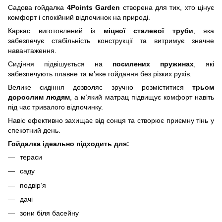
Садова гойдалка
4Points Garden
створена для тих, хто цінує
комфорт і спокійний відпочинок на природі.
Каркас виготовлений із
міцної сталевої труби
, яка
забезпечує стабільність конструкції та витримує значне
навантаження.
Сидіння підвішується на
посилених пружинах
, які
забезпечують плавне та м’яке гойдання без різких рухів.
Велике сидіння дозволяє зручно розміститися
трьом
дорослим людям
, а м’який матрац підвищує комфорт навіть
під час тривалого відпочинку.
Навіс ефективно захищає від сонця та створює приємну тінь у
спекотний день.
Гойдалка ідеально підходить для:
тераси
саду
подвір’я
дачі
зони біля басейну