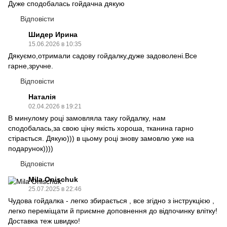
Дуже сподобалась гойдачна дякую
Відповісти
Шидер Ирина
15.06.2026 в 10:35
Дякуємо,отримали садову гойдалку,дуже задоволені.Все
гарне,зручне.
Відповісти
Наталія
02.04.2026 в 19:21
В минулому році замовляла таку гойдалку, нам
сподобалась,за свою ціну якість хороша, тканина гарно
стірається. Дякую))) в цьому році знову замовлю уже на
подарунок))))
Відповісти
Mila Onischuk
25.07.2025 в 22:46
Чудова гойдалка - легко збирається , все згідно з інструкцією ,
легко переміщати й приємне доповнення до відпочинку влітку!
Доставка теж швидко!