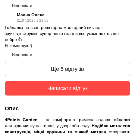
Відповісти
Масна Олена
21.07.2025 в 23:58
Гойдалка на свої гроші гарна,має гарний вигляд і
зручна,інструкція супер легко склали,все укомплектовано
добре 👍
Рекомендую!)
Відповісти
Ще 5 відгуків
Написати відгук
Опис
4Points Garden
— це комфортна тримісна садова гойдалка
для відпочинку на терасі, у дворі або саду.
Надійна металева
конструкція, міцні пружини та м’який матрац
створюють