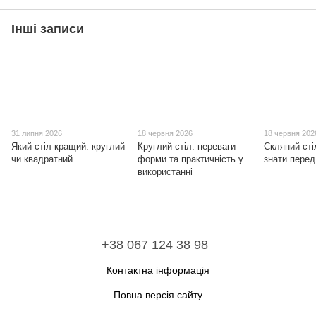
Інші записи
31 липня 2026
18 червня 2026
18 червня 202
Який стіл кращий: круглий
Круглий стіл: переваги
Скляний ст
чи квадратний
форми та практичність у
знати пере
використанні
+38 067 124 38 98
Контактна інформація
Повна версія сайту