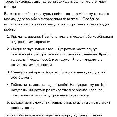
терас і зимових садів, де вони захищені від прямого впливу
негоди.
Ви можете вибрати натуральний ротанг на міцному каркасі з
масиву дерева або з металевими вставками. Особливо
популярне застосування натурального ротанга в таких видах
меблів:
Крісла та дивани. Повністю плетені моделі або комбіновані
з дерев’яним каркасом.
Обідні та журнальні столи. Тут ротанг часто слугує
основою або декоративного обплетення стільниці. Круглі
та овальні моделі особливо гармонійно виглядають з
натуральним плетінням.
Стільці та табурети. Чудово підходять для кухні, їдальні
або балкона.
Гойдалки, гамаки та садові меблі. На відкритому повітрі
натуральний ротанг розкривається особливо красиво,
створюючи атмосферу тропічного відпочинку.
Декоративні елементи: кошики, підставки, узголів’я ліжок і
навіть люстри.
Такі вироби поєднують міцність і природну красу, стаючи