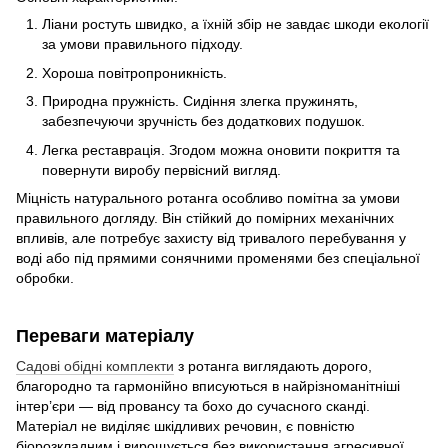
Ліани ростуть швидко, а їхній збір не завдає шкоди екології
за умови правильного підходу.
Хороша повітропроникність.
Природна пружність. Сидіння злегка пружинять,
забезпечуючи зручність без додаткових подушок.
Легка реставрація. Згодом можна оновити покриття та
повернути виробу первісний вигляд.
Міцність натурального ротанга особливо помітна за умови
правильного догляду. Він стійкий до помірних механічних
впливів, але потребує захисту від тривалого перебування у
воді або під прямими сонячними променями без спеціальної
обробки.
Переваги матеріалу
Садові обідні комплекти
з ротанга виглядають дорого,
благородно та гармонійно вписуються в найрізноманітніші
інтер’єри — від провансу та бохо до сучасного сканді.
Матеріал не виділяє шкідливих речовин, є повністю
біорозкладним і вирощується без використання агресивної