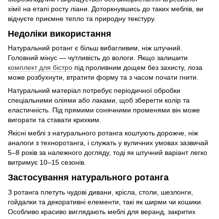
хімії на етапі росту ліани. Доторкнувшись до таких меблів, ви
відчуєте приємне тепло та природну текстуру.
Недоліки використання
Натуральний ротанг є більш вибагливим, ніж штучний.
Головний мінус — чутливість до вологи. Якщо залишити
комплект для бістро
під проливним дощем без захисту, лоза
може розбухнути, втратити форму та з часом почати гнити.
Натуральний матеріал потребує періодичної обробки
спеціальними оліями або лаками, щоб зберегти колір та
еластичність. Під прямими сонячними променями він може
вигорати та ставати крихким.
Якісні меблі з натурального ротанга коштують дорожче, ніж
аналоги з техноротанга, і служать у вуличних умовах зазвичай
5–8 років за належного догляду, тоді як штучний варіант легко
витримує 10–15 сезонів.
Застосування натурального ротанга
З ротанга плетуть чудові дивани, крісла, столи, шезлонги,
гойдалки та декоративні елементи, такі як ширми чи кошики.
Особливо красиво виглядають меблі для веранд, закритих