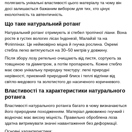
полягають унікальні властивості цього матеріалу та чому він
досі залишається бажаним вибором для тих, хто цінує
екологічність та автентичність.
Що таке натуральний ротанг
Натуральний ротанг отримують зі стебел тропічної ліани. Вона
росте в густих вологих лісах Індонезії, Малайзії та на
Філіппінах. Це неймовірно міцна й гнучка рослина. Окремі
стебла легко витягуються на 30–50 метрів у довжину.
Після збору лозу ретельно очищають від листя, сортують за
товщиною та діаметром, а потім пропарюють. Кожне стебло
має свою унікальну природну текстуру: легкі природні
нерівності, приємний природний блиск і теплі відтінки від
світло-медового та золотистого до насиченого коричневого.
Властивості та характеристики натурального
ротанга
Властивості натурального ротанга багато в чому визначаються
його природним походженням. Матеріал дивовижно гнучкий і
водночас має високу міцність. Правильно оброблена лоза
здатна витримувати значні навантаження без деформації.
Основні характеристики: