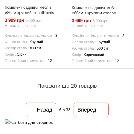
1
Комплект садових меблів
Комплект садових меблів
⌀80см круглий стіл 4Points
⌀60см з круглим столом
ARTE-3, Сірий
4Points Udine-3, Коричневий
3 999 грн
3 699 грн
5 500 грн
6 000 грн
Немає в наявності
Немає в наявності
Кількість стільців в комплекті
3
Кількість стільців в комплекті
3
Форма стола
Круглий
Форма стола
Круглий
Розмір стола
ø80 см
Розмір стола
⌀60 см
Колір
Сірий
Колір
Коричневий
Гарантійний термін, міс.
12
Гарантійний термін, міс.
12
Показати ще 20 товарів
Назад
Вперед
6
з 33