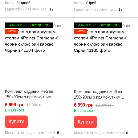
Колір
Чорний
Колір
Сірий
Гарантійний термін, міс.
12
Гарантійний термін, міс.
12
ЗАКРИТТЯ СЕЗОНУ ДО -70%
ЗАКРИТТЯ СЕЗОНУ ДО -70%
−42%
−42%
Комплект садових меблів
Комплект садових меблів
150х90см з прямокутним
150х90см з прямокутним
столом 4Points Cremona-6
столом 4Points Cremona-6
6 999 грн
6 999 грн
12 000 грн
12 000 грн
чорне скло/сірий каркас,
чорне скло/сірий каркас, Сірий
В наявності
В наявності
Чорний
Купити
Купити
Кількість стільців в комплекті
6
Кількість стільців в комплекті
6