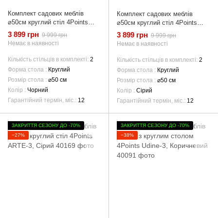
Комплект садових меблів
Комплект садових меблів
⌀50см круглий стіл 4Points
⌀50см круглий стіл 4Points
Capri-2, Чорний
Capri-2, Cірий
3 899 грн
3 899 грн
9 999 грн
9 999 грн
Немає в наявності
Немає в наявності
Кількість стільців в комплекті
2
Кількість стільців в комплекті
2
Форма стола
Круглий
Форма стола
Круглий
Розмір стола
⌀50 см
Розмір стола
⌀50 см
Колір
Чорний
Колір
Сірий
Гарантійний термін, міс.
12
Гарантійний термін, міс.
12
ЗАКРИТТЯ СЕЗОНУ ДО -70%
ЗАКРИТТЯ СЕЗОНУ ДО -70%
−27%
−38%