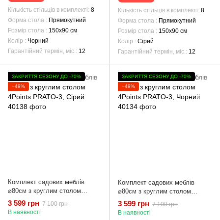
Кількість стільців в комплекті
8
Кількість стільців в комплекті
8
Форма стола
Прямокутний
Форма стола
Прямокутний
Розмір стола
150х90 см
Розмір стола
150х90 см
Колір
Чорний
Колір
Сірий
Гарантійний термін, міс.
12
Гарантійний термін, міс.
12
ЗАКРИТТЯ СЕЗОНУ ДО -70%
ЗАКРИТТЯ СЕЗОНУ ДО -70%
−49%
−49%
Комплект садових меблів
Комплект садових меблів
⌀80см з круглим столом
⌀80см з круглим столом
4Points PRATO-3, Сірий
4Points PRATO-3, Чорний
3 599 грн
3 599 грн
7 100 грн
7 100 грн
В наявності
В наявності