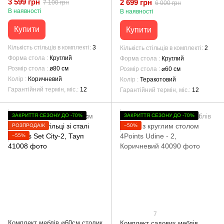
3 599 грн
2 699 грн
7 100 грн
6 000 грн
В наявності
В наявності
Купити
Купити
Кількість стільців в комплекті
3
Кількість стільців в комплекті
2
Форма стола
Круглий
Форма стола
Круглий
Розмір стола
ø80 см
Розмір стола
⌀60 см
Колір
Коричневий
Колір
Теракотовий
Гарантійний термін, міс.
12
Гарантійний термін, міс.
12
ЗАКРИТТЯ СЕЗОНУ ДО -70%
ЗАКРИТТЯ СЕЗОНУ ДО -70%
РОЗПРОДАЖ
−50%
−55%
7
Комплект меблів ⌀60см столик
Комплект садових меблів