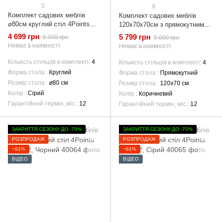
3
6
Комплект садових меблів
Комплект садових меблів
⌀80см круглий стіл 4Points
120х70х70см з прямокутним
ARTE-4, Сірий
столом 4Points Udine-4,
4 699 грн
5 799 грн
6 000 грн
9 000 грн
Коричневий
Немає в наявності
Немає в наявності
Кількість стільців в комплекті
4
Кількість стільців в комплекті
4
Форма стола
Круглий
Форма стола
Прямокутний
Розмір стола
ø80 см
Розмір стола
120х70 см
Колір
Сірий
Колір
Коричневий
Гарантійний термін, міс.
12
Гарантійний термін, міс.
12
ЗАКРИТТЯ СЕЗОНУ ДО -70%
ЗАКРИТТЯ СЕЗОНУ ДО -70%
РОЗПРОДАЖ
РОЗПРОДАЖ
−61%
−61%
ВІДЕО
ВІДЕО