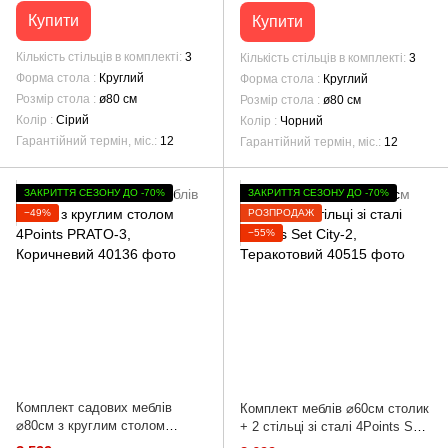
Купити
Купити
Кількість стільців в комплекті
3
Кількість стільців в комплекті
3
Форма стола
Круглий
Форма стола
Круглий
Розмір стола
ø80 см
Розмір стола
ø80 см
Колір
Сірий
Колір
Чорний
Гарантійний термін, міс.
12
Гарантійний термін, міс.
12
ЗАКРИТТЯ СЕЗОНУ ДО -70%
ЗАКРИТТЯ СЕЗОНУ ДО -70%
−49%
РОЗПРОДАЖ
−55%
Комплект садових меблів
Комплект меблів ⌀60см столик
⌀80см з круглим столом
+ 2 стільці зі сталі 4Points Set
4Points PRATO-3, Коричневий
City-2, Теракотовий