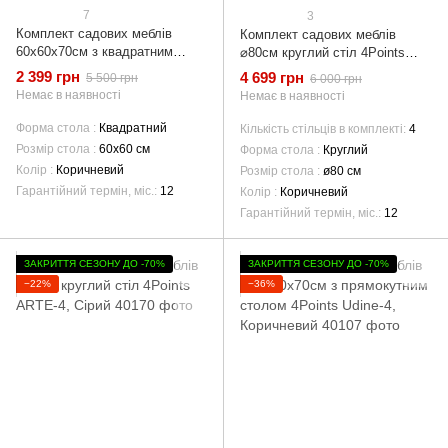
7
3
Комплект садових меблів
Комплект садових меблів
60х60х70см з квадратним
⌀80см круглий стіл 4Points
столом 4Points Grado-2,
ARTE-4, Коричневий
2 399 грн
4 699 грн
5 500 грн
6 000 грн
Коричневий
Немає в наявності
Немає в наявності
Форма стола
Квадратний
Кількість стільців в комплекті
4
Розмір стола
60х60 см
Форма стола
Круглий
Колір
Коричневий
Розмір стола
ø80 см
Гарантійний термін, міс.
12
Колір
Коричневий
Гарантійний термін, міс.
12
ЗАКРИТТЯ СЕЗОНУ ДО -70%
ЗАКРИТТЯ СЕЗОНУ ДО -70%
−22%
−36%