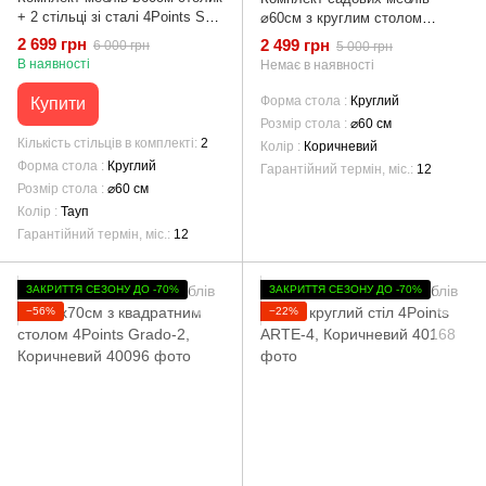
+ 2 стільці зі сталі 4Points Set
⌀60см з круглим столом
City-2, Тауп
4Points Udine - 2, Коричневий
2 699 грн
2 499 грн
6 000 грн
5 000 грн
В наявності
Немає в наявності
Форма стола
Круглий
Купити
Розмір стола
⌀60 см
Кількість стільців в комплекті
2
Колір
Коричневий
Форма стола
Круглий
Гарантійний термін, міс.
12
Розмір стола
⌀60 см
Колір
Тауп
Гарантійний термін, міс.
12
ЗАКРИТТЯ СЕЗОНУ ДО -70%
ЗАКРИТТЯ СЕЗОНУ ДО -70%
−56%
−22%