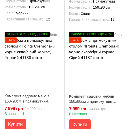
Форма стола
Прямокутний
Форма стола
Прямокутний
Розмір стола
150х90 см
Розмір стола
150х90 см
Колір
Чорний
Колір
Сірий
Гарантійний термін, міс.
12
Гарантійний термін, міс.
12
ЗАКРИТТЯ СЕЗОНУ ДО -70%
ЗАКРИТТЯ СЕЗОНУ ДО -70%
−43%
−43%
Комплект садових меблів
Комплект садових меблів
150х90см з прямокутним
150х90см з прямокутним
столом 4Points Cremona-8
столом 4Points Cremona-8
7 999 грн
7 999 грн
14 000 грн
14 000 грн
чорне скло/сірий каркас,
чорне скло/сірий каркас, Сірий
В наявності
В наявності
Чорний
Купити
Купити