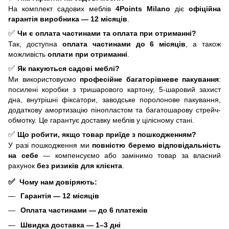
На комплект садових меблів
4Points
Milano
діє
офіційна
гарантія виробника — 12 місяців
.
✅
Чи є оплата частинами та оплата при отриманні?
Так, доступна
оплата частинами до 6 місяців
, а також
можливість
оплати при отриманні
.
✅
Як пакуються садові меблі?
Ми використовуємо
професійне багаторівневе пакування
:
посилені коробки з тришарового картону, 5-шаровий захист
дна, внутрішні фіксатори, заводське поролонове пакування,
додаткову амортизацію пінопластом та багатошарову стрейч-
обмотку. Це гарантує доставку меблів у цілісному стані.
✅
Що робити, якщо товар приїде з пошкодженням?
У разі пошкодження ми
повністю беремо відповідальність
на себе
— компенсуємо або замінимо товар за власний
рахунок
без ризиків для клієнта
.
✅
Чому нам довіряють:
Гарантія — 12 місяців
Оплата частинами — до 6 платежів
Швидка доставка — 1–3 дні