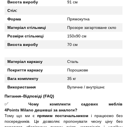
Висота виробу
91 см
Стіл:
Форма
Прямокутна
Матеріал стільниці
Прозоре загартоване скло
Розміри стільниці
150х90 см
Висота виробу
70 см
Матеріал каркасу
Сталь
Покриття каркасу
Порошкове
Вага комплекту
35 кг
Використання
Вуличне / внутрішнє
Питання–Відповіді (FAQ)
✅
Чому комплекти садових меблів
4Points
Milano
дешевші за аналоги?
Тому що ми є
прямим постачальником
і працюємо без
посередників. Це дозволяє пропонувати чесну ціну без