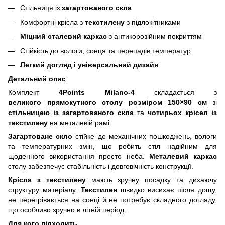
Стільниця із
загартованого скла
Комфортні крісла з
текстилену
з підлокітниками
Міцний сталевий каркас
з антикорозійним покриттям
Стійкість до вологи, сонця та перепадів температур
Легкий догляд і універсальний дизайн
Детальний опис
Комплект
4Points
Milano
-4
складається з
великого прямокутного столу розміром 150×90 см
зі
стільницею із загартованого скла
та
чотирьох крісел із
текстилену
на металевій рамі.
Загартоване скло
стійке до механічних пошкоджень, вологи
та температурних змін, що робить стіл надійним для
щоденного використання просто неба.
Металевий каркас
столу забезпечує стабільність і довговічність конструкції.
Крісла з текстилену
мають зручну посадку та дихаючу
структуру матеріалу.
Текстилен
швидко висихає після дощу,
не перегрівається на сонці й не потребує складного догляду,
що особливо зручно в літній період.
Для кого підходить