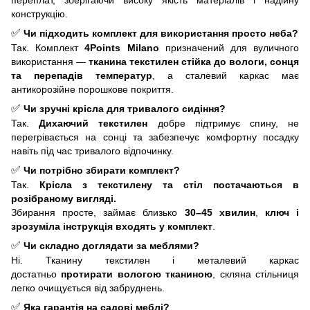
переплат, зберігаючи високу якість матеріалів і надійну
конструкцію.
✅
Чи підходить комплект для використання просто неба?
Так. Комплект
4Points
Milano
призначений для вуличного
використання —
тканина текстилен стійка до вологи, сонця
та перепадів температур
, а сталевий каркас має
антикорозійне порошкове покриття.
✅
Чи зручні крісла для тривалого сидіння?
Так.
Дихаючий текстилен
добре підтримує спину, не
перегрівається на сонці та забезпечує комфортну посадку
навіть під час тривалого відпочинку.
✅
Чи потрібно збирати комплект?
Так.
Крісла з текстилену та стіл постачаються в
розібраному вигляді.
Збирання просте, займає близько
30–45 хвилин
,
ключ і
зрозуміла інструкція входять у комплект
.
✅
Чи складно доглядати за меблями?
Ні. Тканину текстилен і металевий каркас
достатньо
протирати вологою тканиною
, скляна стільниця
легко очищується від забруднень.
✅
Яка гарантія на садові меблі?