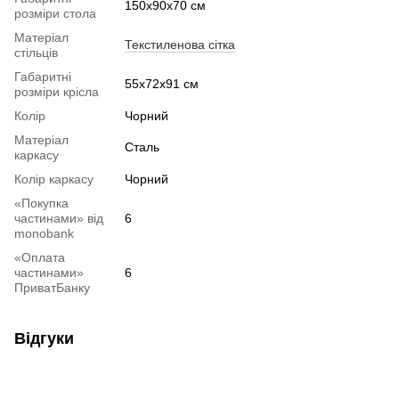
150x90x70 см
розміри стола
Матеріал
Текстиленова сітка
стільців
Габаритні
55х72х91 см
розміри крісла
Колір
Чорний
Матеріал
Сталь
каркасу
Колір каркасу
Чорний
«Покупка
частинами» від
6
monobank
«Оплата
частинами»
6
ПриватБанку
Відгуки