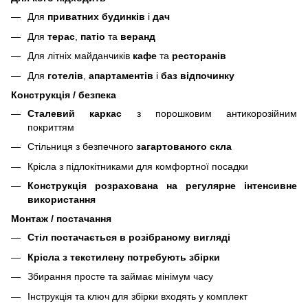
Для
приватних будинків
і
дач
Для
терас
,
патіо
та
веранд
Для літніх майданчиків
кафе
та
ресторанів
Для
готелів
,
апартаментів
і
баз відпочинку
Конструкція / безпека
Сталевий каркас
з порошковим антикорозійним
покриттям
Стільниця з безпечного
загартованого скла
Крісла з підлокітниками для комфортної посадки
Конструкція розрахована на регулярне інтенсивне
використання
Монтаж / постачання
Стіл постачається в розібраному вигляді
Крісла з текстилену потребують збірки
Збирання просте та займає мінімум часу
Інструкція та ключ для збірки входять у комплект