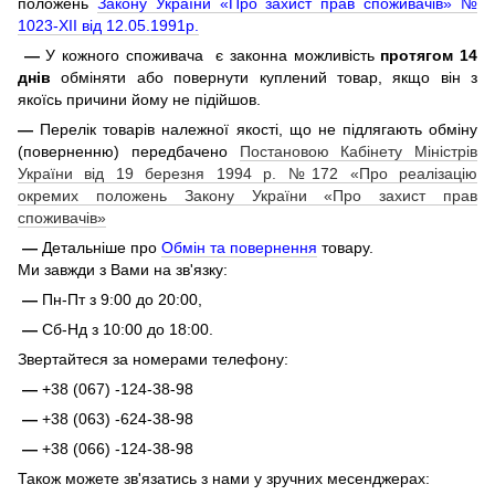
положень
Закону України «Про захист прав споживачів» №
1023-XII від 12.05.1991р.
—
У кожного споживача є законна можливість
протягом 14
днів
обміняти або повернути куплений товар, якщо він з
якоїсь причини йому не підійшов.
—
Перелік товарів належної якості, що не підлягають обміну
(поверненню) передбачено
Постановою Кабінету Міністрів
України від 19 березня 1994 р. №172 «Про реалізацію
окремих положень Закону України «Про захист прав
споживачів»
—
Детальніше про
Обмін та повернення
товару.
Ми завжди з Вами на зв'язку:
—
Пн-Пт з 9:00 до 20:00,
—
Сб-Нд з 10:00 до 18:00.
Звертайтеся за номерами телефону:
—
+38 (067) -124-38-98
—
+38 (063) -624-38-98
—
+38 (066) -124-38-98
Також можете зв'язатись з нами у зручних месенджерах: