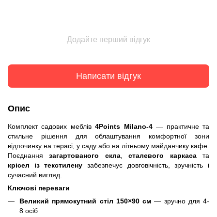
Додайте перший відгук
Написати відгук
Опис
Комплект садових меблів
4Points
Milano
-4
— практичне та
стильне рішення для облаштування комфортної зони
відпочинку на терасі, у саду або на літньому майданчику кафе.
Поєднання
загартованого скла
,
сталевого каркаса
та
крісел із текстилену
забезпечує довговічність, зручність і
сучасний вигляд.
Ключові переваги
Великий прямокутний стіл
150×90 см
— зручно для 4-
8 осіб