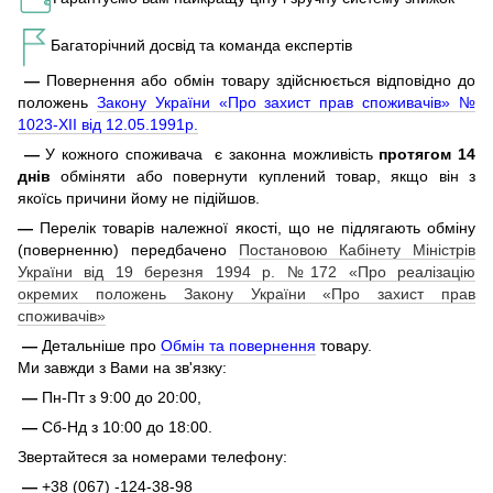
Багаторічний досвід та команда експертів
—
Повернення або обмін товару здійснюється відповідно до
положень
Закону України «Про захист прав споживачів» №
1023-XII від 12.05.1991р.
—
У кожного споживача є законна можливість
протягом 14
днів
обміняти або повернути куплений товар, якщо він з
якоїсь причини йому не підійшов.
—
Перелік товарів належної якості, що не підлягають обміну
(поверненню) передбачено
Постановою Кабінету Міністрів
України від 19 березня 1994 р. №172 «Про реалізацію
окремих положень Закону України «Про захист прав
споживачів»
—
Детальніше про
Обмін та повернення
товару.
Ми завжди з Вами на зв'язку:
—
Пн-Пт з 9:00 до 20:00,
—
Сб-Нд з 10:00 до 18:00.
Звертайтеся за номерами телефону:
—
+38 (067) -124-38-98