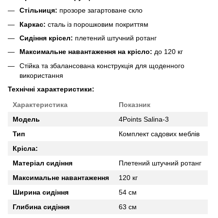
Стільниця:
прозоре загартоване скло
Каркас:
сталь із порошковим покриттям
Сидіння крісел:
плетений штучний ротанг
Максимальне навантаження на крісло:
до 120 кг
Стійка та збалансована конструкція для щоденного
використання
Технічні характеристики:
Характеристика
Показник
Модель
4Points Salina-3
Тип
Комплект садових меблів
Крісла:
Матеріал сидіння
Плетений штучний ротанг
Максимальне навантаження
120 кг
Ширина сидіння
54 см
Глибина сидіння
63 см