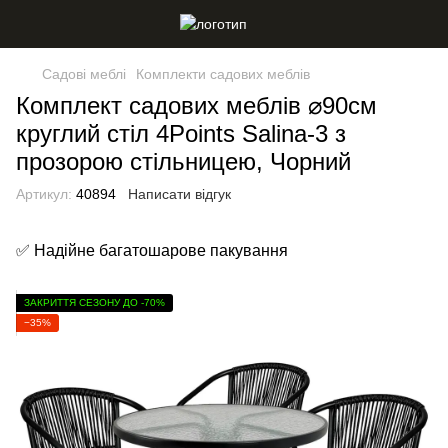
Садові меблі
Комплекти садових меблів
Комплект садових меблів ⌀90см
круглий стіл 4Points Salina-3 з
прозорою стільницею, Чорний
Артикул:
40894
Написати відгук
✅ Надійне багатошарове пакування
ЗАКРИТТЯ СЕЗОНУ ДО -70%
−35%