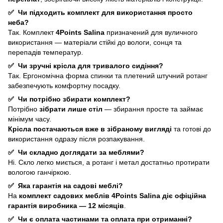
✅
Чи підходить комплект для використання просто
неба?
Так. Комплект
4Points Salina
призначений для вуличного
використання — матеріали стійкі до вологи, сонця та
перепадів температур.
✅
Чи зручні крісла для тривалого сидіння?
Так. Ергономічна форма спинки та плетений штучний ротанг
забезпечують комфортну посадку.
✅
Чи потрібно збирати комплект?
Потрібно
зібрати лише стіл
— збирання просте та займає
мінімум часу.
Крісла постачаються вже в зібраному вигляді
та готові до
використання одразу після розпакування.
✅
Чи складно доглядати за меблями?
Ні. Скло легко миється, а ротанг і метал достатньо протирати
вологою ганчіркою.
✅
Яка гарантія на садові меблі?
На
комплект садових меблів 4Points Salina
діє офіційна
гарантія виробника — 12 місяців
.
✅
Чи є оплата частинами та оплата при отриманні?