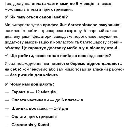
Так, доступна
оплата частинами до 6 місяців
, а також
можливість
оплати при отриманні
.
✅
Як пакуються садові меблі?
Ми використовуємо
професійне багаторівневе пакування
:
посилені коробки з тришарового картону, 5-шаровий захист
дна, внутрішні фіксатори, заводське поролонове пакування,
додаткову амортизацію пінопластом та багатошарову стрейч-
обмотку.
Це гарантує доставку меблів у цілісному стані
.
✅
Що робити, якщо товар приїде з пошкодженням?
У разі пошкодження
ми повністю беремо відповідальність
на себе:
компенсуємо або замінимо товар за власний рахунок
—
без ризиків для клієнта
.
✅
Чому нам довіряють:
Гарантія — 12 місяців
Оплата частинами — до 6 платежів
Швидка доставка — 1–3 дні
Оплата при отриманні
Самовивіз у Києві