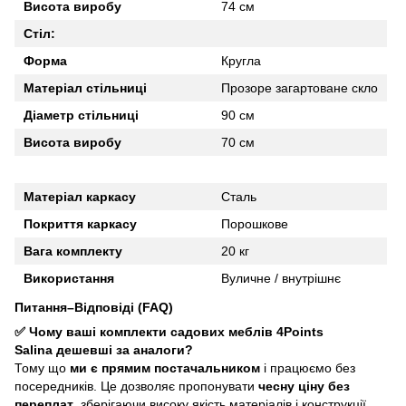
Висота виробу
74 см
Стіл:
Форма
Кругла
Матеріал стільниці
Прозоре загартоване скло
Діаметр стільниці
90 см
Висота виробу
70 см
Матеріал каркасу
Сталь
Покриття каркасу
Порошкове
Вага комплекту
20 кг
Використання
Вуличне / внутрішнє
Питання–Відповіді (FAQ)
✅ Чому ваші комплекти садових меблів 4Points
Salina
дешевші за аналоги?
Тому що
ми є прямим постачальником
і працюємо без
посередників. Це дозволяє пропонувати
чесну ціну без
переплат
, зберігаючи високу якість матеріалів і конструкції.