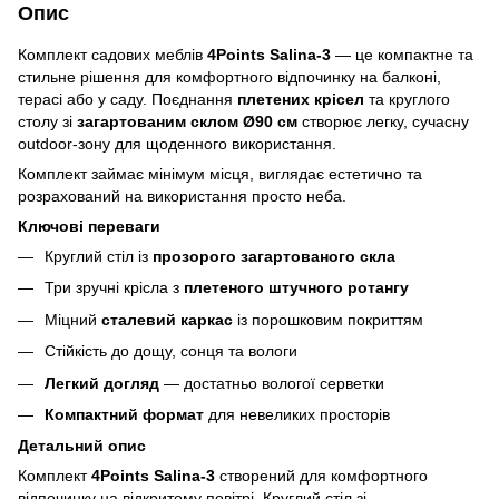
Опис
Комплект садових меблів
4Points Salina-3
— це компактне та
стильне рішення для комфортного відпочинку на балконі,
терасі або у саду. Поєднання
плетених крісел
та круглого
столу зі
загартованим склом Ø90 см
створює легку, сучасну
outdoor-зону для щоденного використання.
Комплект займає мінімум місця, виглядає естетично та
розрахований на використання просто неба.
Ключові переваги
Круглий стіл із
прозорого загартованого скла
Три зручні крісла з
плетеного штучного ротангу
Міцний
сталевий каркас
із порошковим покриттям
Стійкість до дощу, сонця та вологи
Легкий догляд
— достатньо вологої серветки
Компактний формат
для невеликих просторів
Детальний опис
Комплект
4Points
Salina
-3
створений для комфортного
відпочинку на відкритому повітрі. Круглий стіл зі