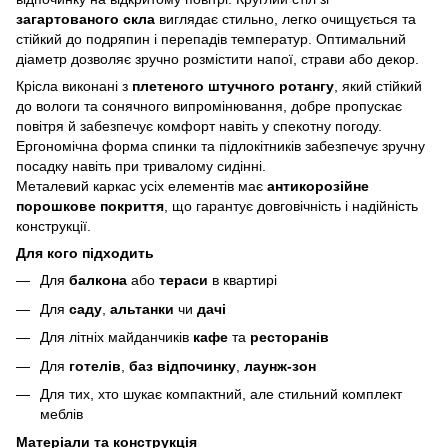
загартованого скла
виглядає стильно, легко очищується та
стійкий до подряпин і перепадів температур. Оптимальний
діаметр дозволяє зручно розмістити напої, страви або декор.
Крісла виконані з
плетеного штучного ротангу
, який стійкий
до вологи та сонячного випромінювання, добре пропускає
повітря й забезпечує комфорт навіть у спекотну погоду.
Ергономічна форма спинки та підлокітників забезпечує зручну
посадку навіть при тривалому сидінні.
Металевий каркас усіх елементів має
антикорозійне
порошкове покриття
, що гарантує довговічність і надійність
конструкції.
Для кого підходить
Для
балкона
або
тераси
в квартирі
Для
саду
,
альтанки
чи
дачі
Для літніх майданчиків
кафе
та
ресторанів
Для
готелів
,
баз відпочинку
,
лаунж-зон
Для тих, хто шукає компактний, але стильний комплект
меблів
Матеріали та конструкція