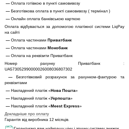
—
Оплата готівкою в пункті самовивозу
—
Безготівкова оплата в пункті самовивозу ( термінал )
—
Онлайн оплата банківською карткою
Оплата відбувається за допомогою платіжної системи LiqPay
на сайті
—
Оплата частинами
Приватбанк
—
Оплата частинами
Монобанк
—
Оплата на реквізити Приватбанк
Номер рахунку Приватбанк :
UA573052990000026008036807302
—
Безготівковий розрахунок за рахунком-фактурою та
реквізитами
—
Накладений платіж «
Нова Пошта
»
—
Накладений платіж «
Укрпошта
»
—
Накладений платіж «
Meest Express
»
Докладніше про оплату
Гарантія від виробника 12 місяців.
Гарантуємо вам найкращу ціну і зручну систему знижок