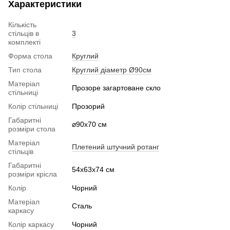
Характеристики
Кількість
стільців в
3
комплекті
Форма стола
Круглий
Тип стола
Круглий діаметр Ø90см
Матеріал
Прозоре загартоване скло
стільниці
Колір стільниці
Прозорий
Габаритні
⌀90x70 см
розміри стола
Матеріал
Плетений штучний ротанг
стільців
Габаритні
54х63x74 см
розміри крісла
Колір
Чорний
Матеріал
Сталь
каркасу
Колір каркасу
Чорний