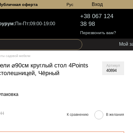
Вход
Публичная оферта
Рус
+38 067 124
38 98
оурум:
Пн-Пт
:
09:00-19:00
Перезвонить вам?
Мой з
кты садовой мебели
ели ⌀90см круглый стол 4Points
Артикул
40894
 столешницей, Чёрный
упаковка
рн
К сравнению
В желания