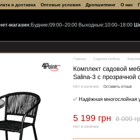
лата и доставка
Оптовые условия
Дропшиппинг
О нас
нет-магазин:
Будние
:
09:00–20:00
Выходные
:
10:00–18:00
Ш
Главная
Садовая мебель
Компле
Комплект садовой меб
Salina-3 с прозрачной
Нет в наличии
Оставить отзыв
✅ Надёжная многослойная 
5 199 грн
8 000 г
Нет в наличии