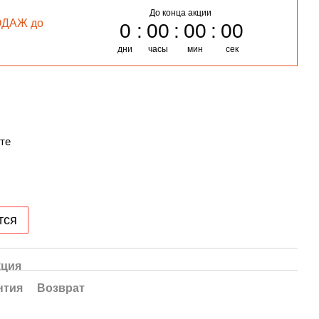
До конца акции
ОДАЖ до
0
00
00
00
дни
часы
мин
сек
те
тся
кция
нтия
Возврат