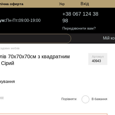
Вхід
лічна оферта
Укр
+38 067 124 38
98
ум:
Пн-Пт
:
09:00-19:00
Передзвонити вам?
Мій к
садових меблів
лів 70х70х70см з квадратним
Артикул
40943
 Сірий
кування
рн
Порівняти
В бажання