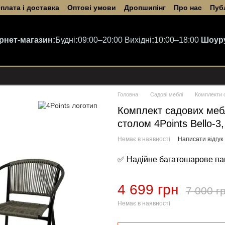
плата і доставка
Оптові умови
Дропшипінг
Про нас
Пуб
ернет-магазин:
Будні
:
09:00–20:00
Вихідні
:
10:00–18:00
Шоур
Головна
Садові меблі
Комплекти 
Комплект садових меб
столом 4Points Bello-3,
Немає в наявності
Написати відгук
✅ Надійне багатошарове па
4 699 грн
7 000 г
Немає в наявності