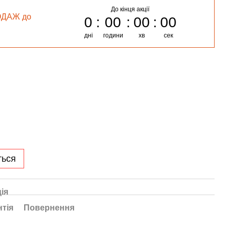
До кінця акції
ОДАЖ до
0
00
00
00
дні
години
хв
сек
ться
ія
нтія
Повернення