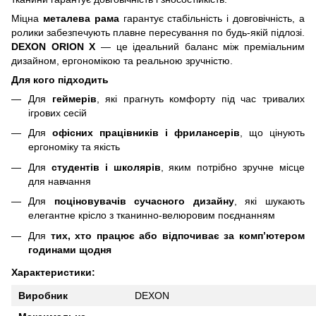
Міцна
металева рама
гарантує стабільність і довговічність, а
ролики забезпечують плавне пересування по будь-якій підлозі.
DEXON ORION X
— це ідеальний баланс між преміальним
дизайном, ергономікою та реальною зручністю.
Для кого підходить
Для
геймерів
, які прагнуть комфорту під час тривалих
ігрових сесій
Для
офісних працівників і фрилансерів
, що цінують
ергономіку та якість
Для
студентів і школярів
, яким потрібно зручне місце
для навчання
Для
поціновувачів сучасного дизайну
, які шукають
елегантне крісло з тканинно-велюровим поєднанням
Для
тих, хто працює або відпочиває за комп’ютером
годинами щодня
Характеристики:
Виробник
DEXON