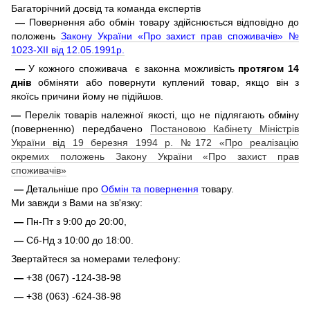
Багаторічний досвід та команда експертів
—
Повернення або обмін товару здійснюється відповідно до
положень
Закону України «Про захист прав споживачів» №
1023-XII від 12.05.1991р.
—
У кожного споживача є законна можливість
протягом 14
днів
обміняти або повернути куплений товар, якщо він з
якоїсь причини йому не підійшов.
—
Перелік товарів належної якості, що не підлягають обміну
(поверненню) передбачено
Постановою Кабінету Міністрів
України від 19 березня 1994 р. №172 «Про реалізацію
окремих положень Закону України «Про захист прав
споживачів»
—
Детальніше про
Обмін та повернення
товару.
Ми завжди з Вами на зв'язку:
—
Пн-Пт з 9:00 до 20:00,
—
Сб-Нд з 10:00 до 18:00.
Звертайтеся за номерами телефону:
—
+38 (067) -124-38-98
—
+38 (063) -624-38-98