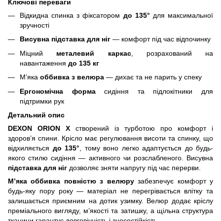
Ключові переваги
Відкидна спинка з фіксатором
до 135°
для максимальної
зручності
Висувна підставка для ніг
— комфорт під час відпочинку
Міцний
металевий каркас
, розрахований на
навантаження
до 135 кг
М’яка
оббивка з велюра
— дихає та не парить у спеку
Ергономічна форма
сидіння та підлокітники для
підтримки рук
Детальний опис
DEXON ORION X
створений із турботою про комфорт і
здоров’я спини. Крісло має регулювання висоти та спинку, що
відхиляється
до 135°
, тому воно легко адаптується до будь-
якого стилю сидіння — активного чи розслабленого. Висувна
підставка для ніг
дозволяє зняти напругу під час перерви.
М’яка оббивка повністю з велюру
забезпечує комфорт у
будь-яку пору року — матеріал не перегрівається влітку та
залишається приємним на дотик узимку. Велюр додає кріслу
преміального вигляду, м’якості та затишку, а щільна структура
тканини гарантує довговічність і зносостійкість.