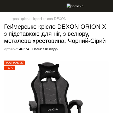
Ігрові крісла
Ігрові крісла DEXON
Геймерське крісло DEXON ORION X
з підставкою для ніг, з велюру,
металева хрестовина, Чорний-Сірий
Артикул:
40274
Написати відгук
РОЗПРОДАЖ
−33%