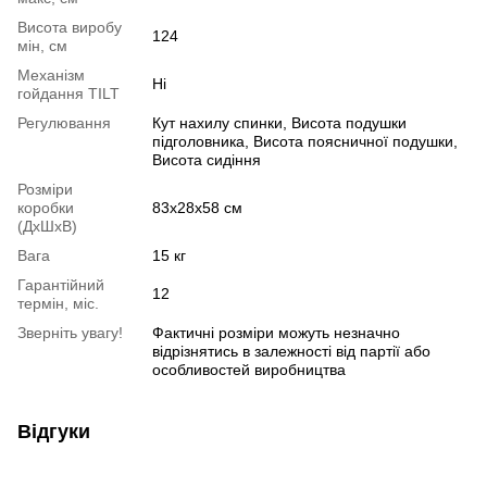
Висота виробу
124
мін, см
Механізм
Ні
гойдання TILT
Регулювання
Кут нахилу спинки, Висота подушки
підголовника, Висота поясничної подушки,
Висота сидіння
Розміри
коробки
83x28x58 см
(ДхШхВ)
Вага
15 кг
Гарантійний
12
термін, міс.
Зверніть увагу!
Фактичні розміри можуть незначно
відрізнятись в залежності від партії або
особливостей виробництва
Відгуки