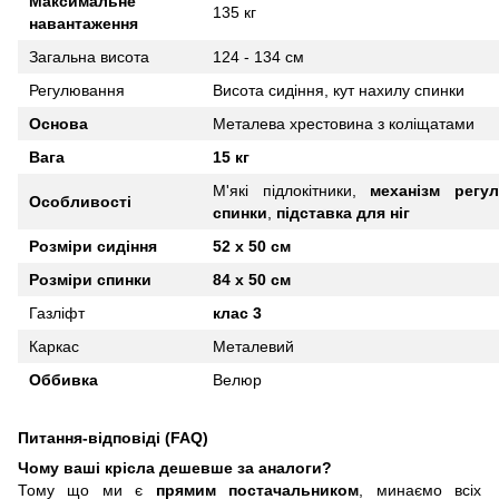
Максимальне
135 кг
навантаження
Загальна висота
124 - 134 см
Регулювання
Висота сидіння, кут нахилу спинки
Основа
Металева хрестовина
з
коліщатами
Вага
15 кг
М
'
які підлокітники,
механізм регу
Особливості
спинки
,
підставка для ніг
Розміри сидіння
52 х 50 см
Розміри спинки
84 х 50 см
Газліфт
клас 3
Каркас
Металевий
Оббивка
Велюр
Питання-відповіді (FAQ)
Чому ваші крісла дешевше за аналоги?
Тому що ми є
прямим постачальником
, минаємо всіх