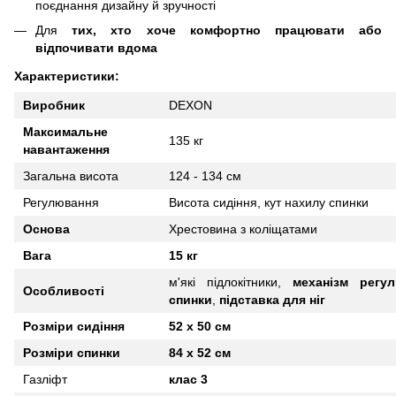
поєднання дизайну й зручності
Для
тих, хто хоче комфортно працювати або
відпочивати вдома
Характеристики:
Виробник
DEXON
Максимальне
135 кг
навантаження
Загальна висота
124 - 134 см
Регулювання
Висота сидіння, кут нахилу спинки
Основа
Хрестовина
з
коліщатами
Вага
15 кг
м'
які підлокітники,
механізм регу
Особливості
спинки
,
підставка для ніг
Розміри сидіння
52 х 50 см
Розміри спинки
84 х 52 см
Газліфт
клас 3