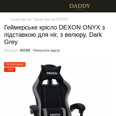
Ігрові крісла
Ігрові крісла DEXON
Геймерське крісло DEXON ONYX з
підставкою для ніг, з велюру, Dark
Grey
Артикул:
40288
Написати відгук
РОЗПРОДАЖ
−13%