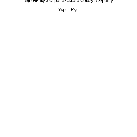
відпочинку з Європейського Союзу в Україну.
Укр
Рус