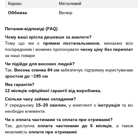
Каркас
Металевий
Оббивка
Велюр
Питання-відповіді (FAQ)
Чому ваші крісла дешевше за аналоги?
Тому що ми є
прямим постачальником
, минаємо всіх
посередників і можемо пропонувати
чесну ціну без переплат
за наші товари.
Чи підійде для високих людей?
Так.
Висока спинка 84 см
забезпечує підтримку користувачам
зростом до ~195 см
.
Яка гарантія?
12 місяців офіційної гарантії від виробника.
Скільки часу займає складання?
У середньому
15–20 хвилин,
у комплекті є
інструкція
та всі
необхідні елементи.
Чи є оплата частинами та оплата при отриманні?
Так, доступна
оплата частинами до 6 місяців
, а також
можливість
оплати при отриманні
.