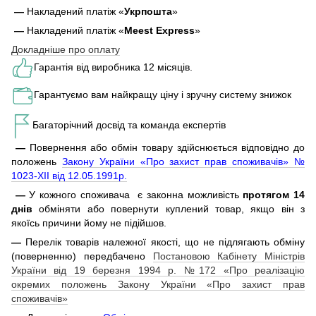
—
Накладений платіж «
Укрпошта
»
—
Накладений платіж «
Meest Express
»
Докладніше про оплату
Гарантія від виробника 12 місяців.
Гарантуємо вам найкращу ціну і зручну систему знижок
Багаторічний досвід та команда експертів
—
Повернення або обмін товару здійснюється відповідно до
положень
Закону України «Про захист прав споживачів» №
1023-XII від 12.05.1991р.
—
У кожного споживача є законна можливість
протягом 14
днів
обміняти або повернути куплений товар, якщо він з
якоїсь причини йому не підійшов.
—
Перелік товарів належної якості, що не підлягають обміну
(поверненню) передбачено
Постановою Кабінету Міністрів
України від 19 березня 1994 р. №172 «Про реалізацію
окремих положень Закону України «Про захист прав
споживачів»