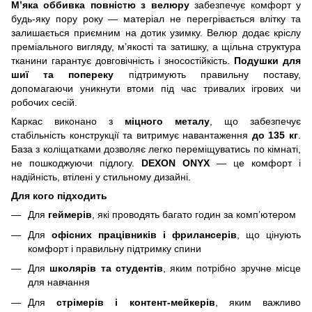
М’яка оббивка повністю з велюру
забезпечує комфорт у
будь-яку пору року — матеріал не перегрівається влітку та
залишається приємним на дотик узимку. Велюр додає кріслу
преміального вигляду, м’якості та затишку, а щільна структура
тканини гарантує довговічність і зносостійкість.
Подушки для
шиї та попереку
підтримують правильну поставу,
допомагаючи уникнути втоми під час тривалих ігрових чи
робочих сесій.
Каркас виконано з
міцного металу
, що забезпечує
стабільність конструкції та витримує навантаження
до 135 кг
.
База з коліщатками дозволяє легко переміщуватись по кімнаті,
не пошкоджуючи підлогу.
DEXON ONYX
— це комфорт і
надійність, втілені у стильному дизайні.
Для кого підходить
Для
геймерів
, які проводять багато годин за комп’ютером
Для
офісних працівників і фрилансерів
, що цінують
комфорт і правильну підтримку спини
Для
школярів та студентів
, яким потрібно зручне місце
для навчання
Для
стрімерів і контент-мейкерів
, яким важливо