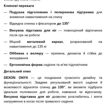
Ключові переваги
Подушка підголовник і поперекова підтримка
для
зниження навантаження на спину
Відкидна спинка з фіксатором
до 135°
Висувна підставка для ніг
— повноцінний відпочинок
після гри чи роботи
Міцний
металевий каркас
, розрахований на
навантаження до 135 кг
Оббивка з велюру
— приємна, дихаюча й стійка до
зношування
Ергономічна форма
сидіння та м’які підлокітники
Детальний опис
DEXON ONYX
— це поєднання сучасного дизайну та
функціональності. Завдяки регульованій висоті сидіння й
можливості відхиляти спинку
до 135°
, ви зможете підібрати
ідеальне положення для роботи, навчання чи відпочинку.
Висувна підставка для ніг
дозволяє розслабитись і зняти
напруження в ногах після тривалого сидіння.