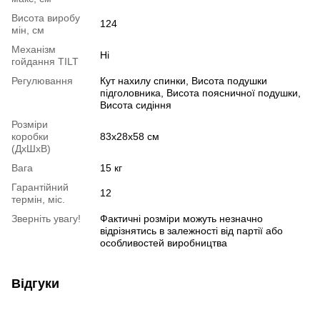
Висота виробу
124
мін, см
Механізм
Ні
гойдання TILT
Регулювання
Кут нахилу спинки, Висота подушки
підголовника, Висота поясничної подушки,
Висота сидіння
Розміри
коробки
83x28x58 см
(ДхШхВ)
Вага
15 кг
Гарантійний
12
термін, міс.
Зверніть увагу!
Фактичні розміри можуть незначно
відрізнятись в залежності від партії або
особливостей виробництва
Відгуки