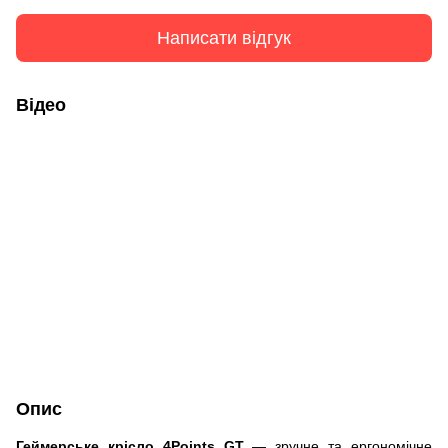
Написати відгук
Відео
Опис
Геймерське крісло 4Points GT
— зручне та ергономічне