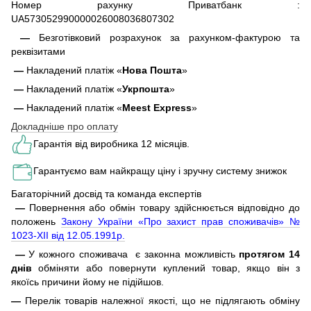
Номер рахунку Приватбанк :
UA573052990000026008036807302
—
Безготівковий розрахунок за рахунком-фактурою та
реквізитами
—
Накладений платіж «
Нова Пошта
»
—
Накладений платіж «
Укрпошта
»
—
Накладений платіж «
Meest Express
»
Докладніше про оплату
Гарантія від виробника 12 місяців.
Гарантуємо вам найкращу ціну і зручну систему знижок
Багаторічний досвід та команда експертів
—
Повернення або обмін товару здійснюється відповідно до
положень
Закону України «Про захист прав споживачів» №
1023-XII від 12.05.1991р.
—
У кожного споживача є законна можливість
протягом 14
днів
обміняти або повернути куплений товар, якщо він з
якоїсь причини йому не підійшов.
—
Перелік товарів належної якості, що не підлягають обміну