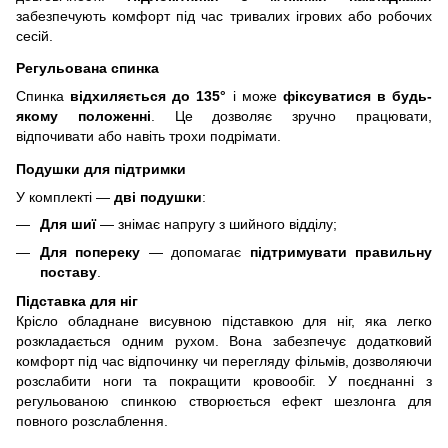
забезпечують комфорт під час тривалих ігрових або робочих
сесій.
Регульована спинка
Спинка
відхиляється до 135°
і може
фіксуватися в будь-
якому положенні
. Це дозволяє зручно працювати,
відпочивати або навіть трохи подрімати.
Подушки для підтримки
У комплекті —
дві подушки
:
Для шиї
— знімає напругу з шийного відділу;
Для попереку
— допомагає
підтримувати правильну
поставу
.
Підставка для ніг
Крісло обладнане висувною підставкою для ніг, яка легко
розкладається одним рухом. Вона забезпечує додатковий
комфорт під час відпочинку чи перегляду фільмів, дозволяючи
розслабити ноги та покращити кровообіг. У поєднанні з
регульованою спинкою створюється ефект шезлонга для
повного розслаблення.