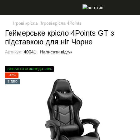
Ігрові крісла
Ігрові крісла 4Points
Геймерське крісло 4Points GT з
підставкою для ніг Чорне
Артикул:
40041
Написати відгук
ЗАКРИТТЯ СЕЗОНУ ДО -70%
−42%
ВІДЕО