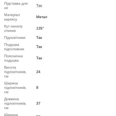
Підставка для
Так
ніг
Матеріал
Метал
каркасу
Кут нахилу
135°
спинки
Підлокітники
Так
Подушка
Так
підголовник
Пояснична
Так
подушка
Висота
підлокітників,
24
см
Ширина
підлокітників,
8
см
Довжина
підлокітників,
37
см
Ширина