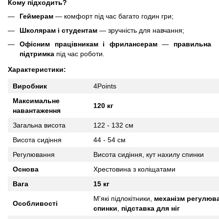
Кому підходить?
Геймерам
— комфорт під час багато годин гри;
Школярам і студентам
— зручність для навчання;
Офісним працівникам і фрилансерам
—
правильна
підтримка
під час роботи.
Характеристики:
Виробник
4Points
Максимальне
120
кг
навантаження
Загальна висота
122 - 132 см
Висота сидіння
44 - 54 см
Регулювання
Висота сидіння, кут нахилу спинки
Основа
Хрестовина
з
коліщатами
Вага
15 кг
М
'
які підлокітники,
механізм регулюва
Особливості
спинки
,
підставка для ніг