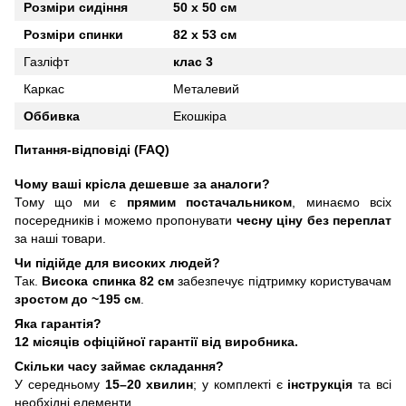
Розміри сидіння
50 х 50 см
Розміри спинки
82 х 53 см
Газліфт
клас 3
Каркас
Металевий
Оббивка
Екошкіра
Питання-відповіді (FAQ)
Чому ваші крісла дешевше за аналоги?
Тому що ми є
прямим постачальником
, минаємо всіх
посередників і можемо пропонувати
чесну ціну без переплат
за наші товари.
Чи підійде для високих людей?
Так.
Висока спинка 82 см
забезпечує підтримку користувачам
зростом до ~195 см
.
Яка гарантія?
12 місяців офіційної гарантії від виробника.
Скільки часу займає складання?
У середньому
15–20 хвилин
; у комплекті є
інструкція
та всі
необхідні елементи.