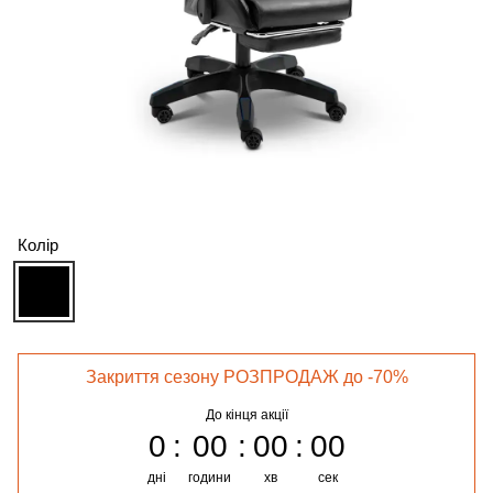
Колір
Закриття сезону РОЗПРОДАЖ до -70%
До кінця акції
0
00
00
00
дні
години
хв
сек