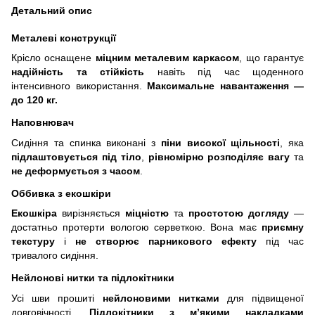
Детальний опис
Металеві конструкції
Крісло оснащене
міцним металевим каркасом
, що гарантує
надійність та стійкість
навіть під час щоденного
інтенсивного використання.
Максимальне навантаження —
до
120
кг.
Наповнювач
Сидіння та спинка виконані з
піни високої щільності
, яка
підлаштовується під тіло
,
рівномірно розподіляє вагу
та
не деформується з часом
.
Оббивка з екошкіри
Екошкіра
вирізняється
міцністю
та
простотою догляду
—
достатньо протерти вологою серветкою. Вона має
приємну
текстуру
і
не створює парникового ефекту
під час
тривалого сидіння.
Нейлонові нитки та підлокітники
Усі шви прошиті
нейлоновими нитками
для підвищеної
довговічності.
Підлокітники з м’якими накладками