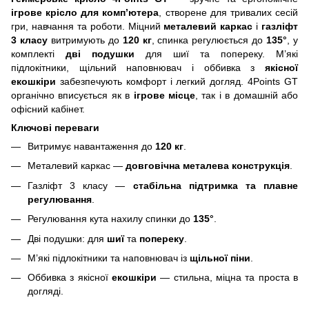
ігрове крісло для комп’ютера
, створене для тривалих сесій
гри, навчання та роботи. Міцний
металевий каркас
і
газліфт
3 класу
витримують до
120 кг
, спинка регулюється до
135°
, у
комплекті
дві подушки
для шиї та попереку. М’які
підлокітники, щільний наповнювач і оббивка з
якісної
екошкіри
забезпечують комфорт і легкий догляд. 4Points GT
органічно вписується як в
ігрове місце
, так і в домашній або
офісний кабінет.
Ключові переваги
Витримує навантаження до
120
кг
.
Металевий каркас —
довговічна металева конструкція
.
Газліфт 3 класу —
стабільна підтримка та плавне
регулювання
.
Регулювання кута нахилу спинки до
135°
.
Дві подушки: для
шиї
та
попереку
.
М’які підлокітники та наповнювач із
щільної піни
.
Оббивка з якісної
екошкіри
— стильна, міцна та проста в
догляді.