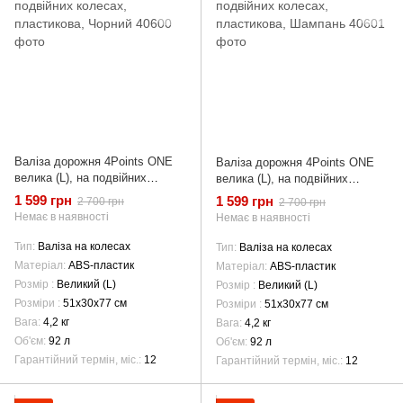
Валіза дорожня 4Points ONE
Валіза дорожня 4Points ONE
велика (L), на подвійних
велика (L), на подвійних
колесах, пластикова, Чорний
колесах, пластикова, Шампань
1 599 грн
1 599 грн
2 700 грн
2 700 грн
Немає в наявності
Немає в наявності
Тип
Валіза на колесах
Тип
Валіза на колесах
Матеріал
ABS-пластик
Матеріал
ABS-пластик
Розмір
Великий (L)
Розмір
Великий (L)
Розміри
51х30х77 см
Розміри
51х30х77 см
Вага
4,2 кг
Вага
4,2 кг
Об'єм
92 л
Об'єм
92 л
Гарантійний термін, міс.
12
Гарантійний термін, міс.
12