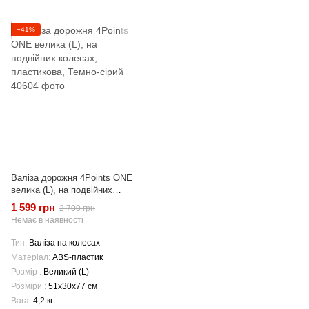
−41%
Валіза дорожня 4Points ONE
велика (L), на подвійних
колесах, пластикова, Темно-
1 599 грн
2 700 грн
сірий
Немає в наявності
Тип
Валіза на колесах
Матеріал
ABS-пластик
Розмір
Великий (L)
Розміри
51х30х77 см
Вага
4,2 кг