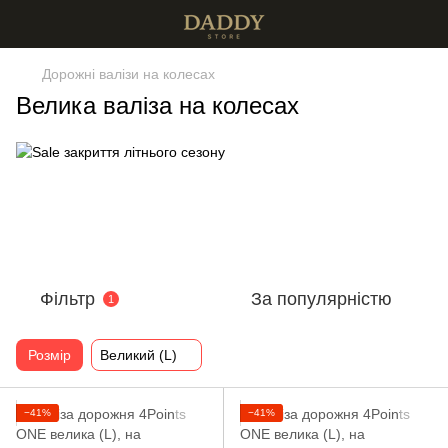
Дорожні валізи на колесах
Велика валіза на колесах
Фільтр
За популярністю
1
Розмір
Великий (L)
−41%
−41%