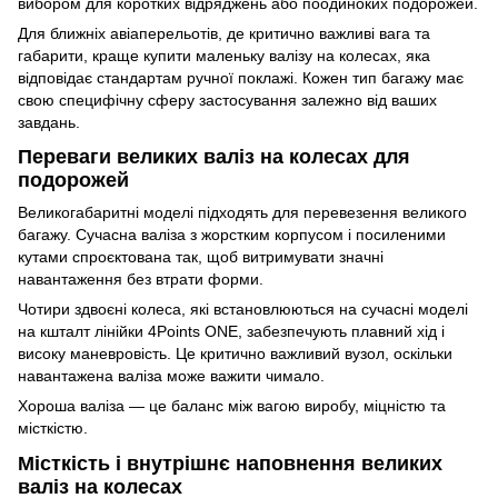
вибором для коротких відряджень або поодиноких подорожей.
Для ближніх авіаперельотів, де критично важливі вага та
габарити, краще купити маленьку валізу на колесах, яка
відповідає стандартам ручної поклажі. Кожен тип багажу має
свою специфічну сферу застосування залежно від ваших
завдань.
Переваги великих валіз на колесах для
подорожей
Великогабаритні моделі підходять для перевезення великого
багажу. Сучасна валіза з жорстким корпусом і посиленими
кутами спроєктована так, щоб витримувати значні
навантаження без втрати форми.
Чотири здвоєні колеса, які встановлюються на сучасні моделі
на кшталт лінійки 4Points ONE, забезпечують плавний хід і
високу маневровість. Це критично важливий вузол, оскільки
навантажена валіза може важити чимало.
Хороша валіза — це баланс між вагою виробу, міцністю та
місткістю.
Місткість і внутрішнє наповнення великих
валіз на колесах