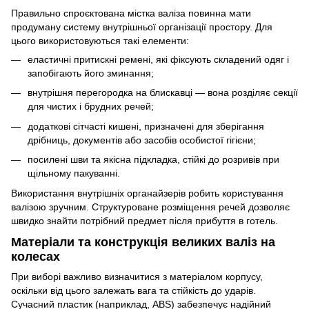
Правильно спроєктована містка валіза повинна мати
продуману систему внутрішньої організації простору. Для
цього використовуються такі елементи:
еластичні притискні ремені, які фіксують складений одяг і
запобігають його зминання;
внутрішня перегородка на блискавці — вона розділяє секції
для чистих і брудних речей;
додаткові сітчасті кишені, призначені для зберігання
дрібниць, документів або засобів особистої гігієни;
посилені шви та якісна підкладка, стійкі до розривів при
щільному пакуванні.
Використання внутрішніх органайзерів робить користування
валізою зручним. Структуроване розміщення речей дозволяє
швидко знайти потрібний предмет після прибуття в готель.
Матеріали та конструкція великих валіз на
колесах
При виборі важливо визначитися з матеріалом корпусу,
оскільки від цього залежать вага та стійкість до ударів.
Сучасний пластик (наприклад, ABS) забезпечує надійний