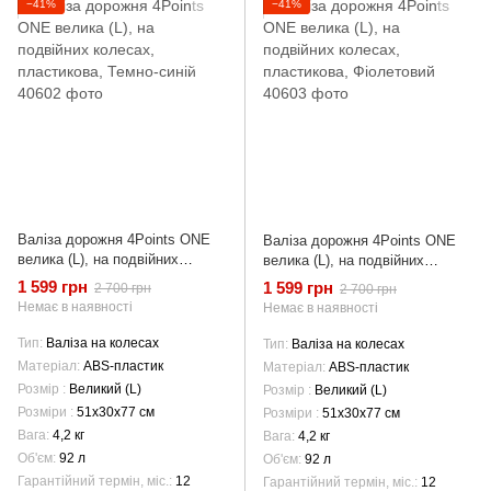
−41%
−41%
Валіза дорожня 4Points ONE
Валіза дорожня 4Points ONE
велика (L), на подвійних
велика (L), на подвійних
колесах, пластикова, Темно-
колесах, пластикова,
1 599 грн
1 599 грн
2 700 грн
2 700 грн
синій
Фіолетовий
Немає в наявності
Немає в наявності
Тип
Валіза на колесах
Тип
Валіза на колесах
Матеріал
ABS-пластик
Матеріал
ABS-пластик
Розмір
Великий (L)
Розмір
Великий (L)
Розміри
51х30х77 см
Розміри
51х30х77 см
Вага
4,2 кг
Вага
4,2 кг
Об'єм
92 л
Об'єм
92 л
Гарантійний термін, міс.
12
Гарантійний термін, міс.
12