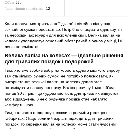
Об'єм
92 л
Гарантійний термін, міс.
12
Коли планується тривала поїздка або сімейна відпустка,
звичайної сумки недостатньо. Потрібно спакувати одяг, взуття
та необхідні аксесуари для всіх членів сім'ї. Велика валіза на
колесах упорядковує основний обсяг речей в одному місці, і її
легко переміщати.
Велика валіза на колесах — ідеальне рішення
для тривалих поїздок і подорожей
Тим, хто вже зробив вибір на користь одного місткого виробу
замість кількох ручних сумок, не потрібно пояснювати, як
використання великої валізи на колесах допомагає
оптимізувати власну логістику. Валіза розміру L має об'єм
понад 90 літрів, і це чудова місткість для тривалих відпусток
або відряджень. З нею будь-яка поїздка стає набагато
комфортнішою.
Тим, хто часто подорожує, важливо розуміти різницю в
габаритах. Якщо великий варіант підходить для тривалих
поїздок, то середня валіза на колесах може стати чудовим