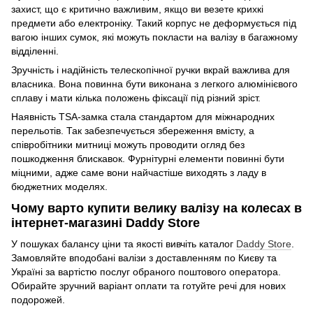
захист, що є критично важливим, якщо ви везете крихкі
предмети або електроніку. Такий корпус не деформується під
вагою інших сумок, які можуть покласти на валізу в багажному
відділенні.
Зручність і надійність телескопічної ручки вкрай важлива для
власника. Вона повинна бути виконана з легкого алюмінієвого
сплаву і мати кілька положень фіксації під різний зріст.
Наявність TSA-замка стала стандартом для міжнародних
перельотів. Так забезпечується збереження вмісту, а
співробітники митниці можуть проводити огляд без
пошкодження блискавок. Фурнітурні елементи повинні бути
міцними, адже саме вони найчастіше виходять з ладу в
бюджетних моделях.
Чому варто купити велику валізу на колесах в
інтернет-магазині Daddy Store
У пошуках балансу ціни та якості вивчіть каталог
Daddy Store
.
Замовляйте вподобані валізи з доставленням по Києву та
Україні за вартістю послуг обраного поштового оператора.
Обирайте зручний варіант оплати та готуйте речі для нових
подорожей.