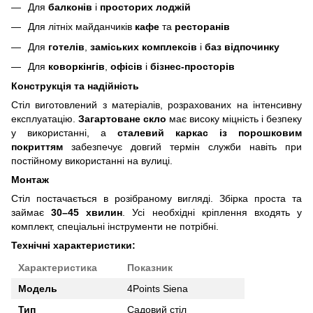
Для
балконів
і
просторих лоджій
Для літніх майданчиків
кафе
та
ресторанів
Для
готелів
,
заміських комплексів
і
баз відпочинку
Для
коворкінгів
,
офісів
і
бізнес-просторів
Конструкція та надійність
Стіл виготовлений з матеріалів, розрахованих на інтенсивну
експлуатацію.
Загартоване скло
має високу міцність і безпеку
у використанні, а
сталевий каркас із порошковим
покриттям
забезпечує довгий термін служби навіть при
постійному використанні на вулиці.
Монтаж
Стіл постачається в розібраному вигляді. Збірка проста та
займає
30
–45
хвилин
. Усі необхідні кріплення входять у
комплект, спеціальні інструменти не потрібні.
Технічні характеристики:
Характеристика
Показник
Модель
4Points Siena
Тип
Садовий стіл