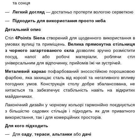
та сонця
Легкий догляд
— достатньо протерти вологою серветкою
Підходить для використання просто неба
Детальний опис
Стіл
4Points Siena
створений для щоденного використання в
умовах вулиці та приміщень.
Велика прямокутна стільниця
з чорного загартованого скла
дозволяє зручно розмістити
посуд, напої або робочі матеріали, роблячи стіл
універсальним для відпочинку, прийомів їжі чи зустрічей.
Металевий каркас
пофарбований зносостійкою порошковою
фарбою, яка захищає сталь від корозії та негативного впливу
погодних умов. Конструкція столу добре збалансована, не
хитається та забезпечує стабільність навіть на відкритих
майданчиках.
Лаконічний дизайн у чорному кольорі гармонійно поєднується
з більшістю садових стільців і підходить як для приватного
використання, так і для комерційних просторів.
Для кого підходить
Для
саду
,
тераси
,
альтанки
або
дачі