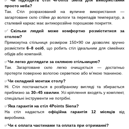
✅
Чи підходить стіл 4Points Siena для використання
просто неба?
Так. Стіл розрахований на вуличне використання —
загартоване скло стійке до вологи та перепадів температур, а
сталевий каркас має антикорозійне порошкове покриття.
✅
Скільки людей може комфортно розміститися за
столом?
Прямокутна стільниця розміром 150×90 см дозволяє зручно
розмістити
6–8 осіб
, що робить стіл ідеальним для сімейних
обідів або компаній.
✅
Чи легко доглядати за скляною стільницею?
Так. Загартоване скло легко очищується — достатньо
протерти поверхню вологою серветкою або м’якою тканиною.
✅
Чи складний монтаж столу?
Ні. Стіл постачається в розібраному вигляді та збирається
приблизно за
30
–45
хвилин
. Усі кріплення входять у комплект,
спеціальні інструменти не потрібні.
✅
Яка гарантія на стіл 4Points Siena?
На стіл надається
офіційна гарантія 12 місяців
від
виробника.
✅
Чи є оплата частинами та оплата при отриманні?