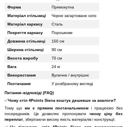
Форма
Прямокутна
Матеріал стільниці
Чорне загартоване скло
Матеріал каркасу
Сталь
Покриття
каркасу
Порошкове
Довжина
стільниці
150 см
Ширина
стільниці
90 см
Висота виробу
70 см
Вага
24 кг
Використання
Вуличне / внутрішнє
Постачання
У розібраному вигляді
Питання–відповіді (FAQ)
✅
Чому стіл 4Points Siena
коштує дешевше за аналоги?
Тому що
ми є прямим постачальником
і працюємо без
посередників. Це дозволяє пропонувати
чесну ціну без
переплат
, зберігаючи високу якість матеріалів і конструкції.