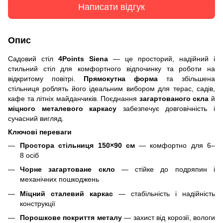
Написати відгук
Опис
Садовий стіл
4Points Siena
— це просторий, надійний і
стильний стіл для комфортного відпочинку та роботи на
відкритому повітрі.
Прямокутна форма
та збільшена
стільниця роблять його ідеальним вибором для терас, садів,
кафе та літніх майданчиків. Поєднання
загартованого скла
й
міцного металевого каркасу
забезпечує довговічність і
сучасний вигляд.
Ключові переваги
Простора стільниця 150×90 см
— комфортно для 6–
8 осіб
Чорне загартоване скло
— стійке до подряпин і
механічних пошкоджень
Міцний сталевий каркас
— стабільність і надійність
конструкції
Порошкове покриття металу
— захист від корозії, вологи