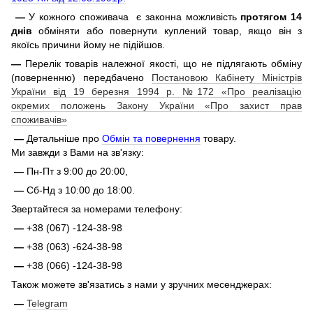
—
У кожного споживача є законна можливість
протягом 14
днів
обміняти або повернути куплений товар, якщо він з
якоїсь причини йому не підійшов.
—
Перелік товарів належної якості, що не підлягають обміну
(поверненню) передбачено
Постановою Кабінету Міністрів
України від 19 березня 1994 р. №172 «Про реалізацію
окремих положень Закону України «Про захист прав
споживачів»
—
Детальніше про
Обмін та повернення
товару.
Ми завжди з Вами на зв'язку:
—
Пн-Пт з 9:00 до 20:00,
—
Сб-Нд з 10:00 до 18:00.
Звертайтеся за номерами телефону:
—
+38 (067) -124-38-98
—
+38 (063) -624-38-98
—
+38 (066) -124-38-98
Також можете зв'язатись з нами у зручних месенджерах:
—
Telegram