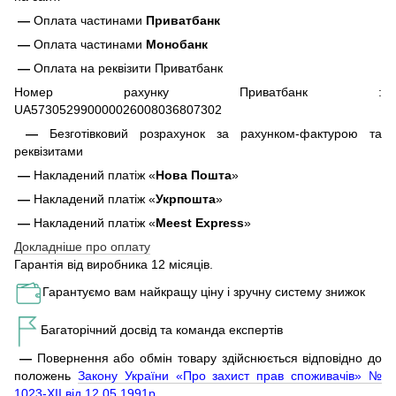
—
Оплата частинами
Приватбанк
—
Оплата частинами
Монобанк
—
Оплата на реквізити Приватбанк
Номер рахунку Приватбанк :
UA573052990000026008036807302
—
Безготівковий розрахунок за рахунком-фактурою та
реквізитами
—
Накладений платіж «
Нова Пошта
»
—
Накладений платіж «
Укрпошта
»
—
Накладений платіж «
Meest Express
»
Докладніше про оплату
Гарантія від виробника 12 місяців.
Гарантуємо вам найкращу ціну і зручну систему знижок
Багаторічний досвід та команда експертів
—
Повернення або обмін товару здійснюється відповідно до
положень
Закону України «Про захист прав споживачів» №
1023-XII від 12.05.1991р.