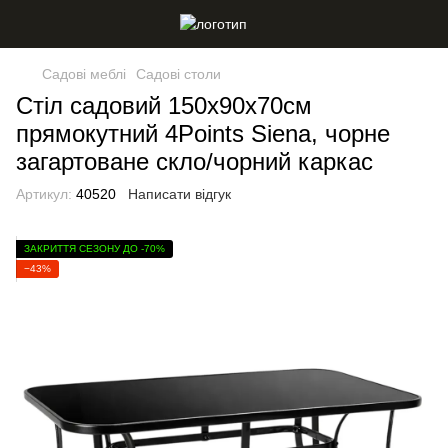
Садові меблі
Садові столи
Стіл садовий 150х90х70см
прямокутний 4Points Siena, чорне
загартоване скло/чорний каркас
Артикул:
40520
Написати відгук
ЗАКРИТТЯ СЕЗОНУ ДО -70%
−43%