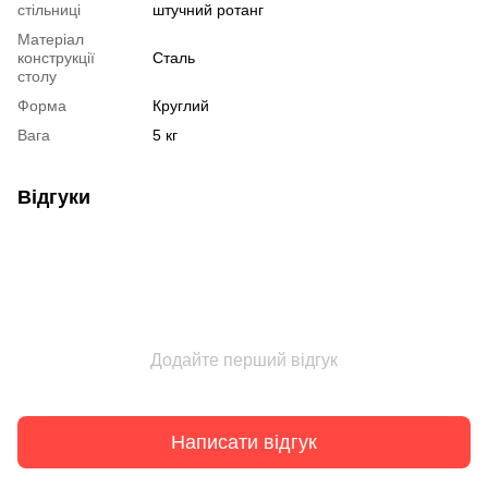
стільниці
штучний ротанг
Матеріал
конструкції
Сталь
столу
Форма
Круглий
Вага
5 кг
Відгуки
Додайте перший відгук
Написати відгук