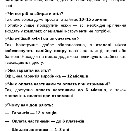
зоні.
✅
Чи потрібно збирати стіл?
Так, але збірка дуже проста та займає
10–15 хвилин
.
Потрібно лише прикрутити ніжки — всі необхідні кріплення
входять у комплект, спеціальні інструменти не потрібні.
✅
Чи стійкий стіл і чи не хитається?
Так. Конструкція добре збалансована, а
сталеві ніжки
забезпечують надійну опору
навіть на плитці, терасі або
балконі. Насадки на ніжках додатково підвищують стабільність
і захищають підлогу.
✅
Яка гарантія на стіл?
Офіційна гарантія виробника —
12 місяців
.
✅
Чи є оплата частинами та оплата при отриманні?
Так, доступна
оплата частинами до 6 місяців
, а також
можливість
оплати при отриманні
.
✅
Чому нам довіряють:
Гарантія — 12 місяців
Оплата частинами — до 6 платежів
Швидка доставка — 1–3 дні