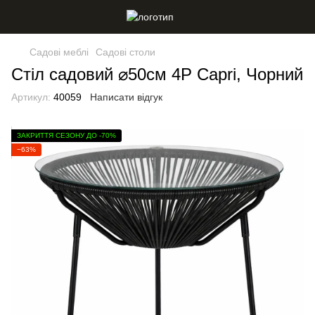
Садові меблі
Садові столи
Стіл садовий ⌀50см 4P Capri, Чорний
Артикул:
40059
Написати відгук
ЗАКРИТТЯ СЕЗОНУ ДО -70%
−63%