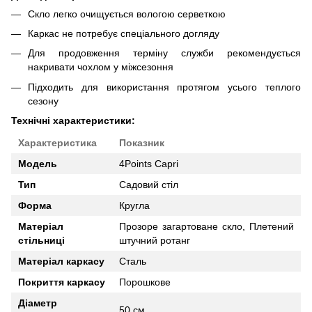
Скло легко очищується вологою серветкою
Каркас не потребує спеціального догляду
Для продовження терміну служби рекомендується
накривати чохлом у міжсезоння
Підходить для використання протягом усього теплого
сезону
Технічні характеристики:
Характеристика
Показник
Модель
4Points Capri
Тип
Садовий стіл
Форма
Кругла
Матеріал
Прозоре загартоване скло, Плетений
стільниці
штучний ротанг
Матеріал каркасу
Сталь
Покриття
каркасу
Порошкове
Діаметр
50 см