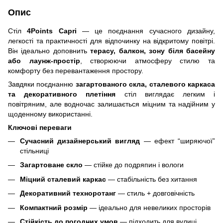
Опис
Стіл
4Points Capri
— це поєднання сучасного дизайну,
легкості та практичності для відпочинку на відкритому повітрі.
Він ідеально доповнить
терасу, балкон, зону біля басейну
або лаунж-простір
, створюючи атмосферу стилю та
комфорту без перевантаження простору.
Завдяки поєднанню
загартованого скла, сталевого каркаса
та декоративного плетіння
стіл виглядає легким і
повітряним, але водночас залишається міцним та надійним у
щоденному використанні.
Ключові переваги
Сучасний дизайнерський вигляд
— ефект “ширяючої”
стільниці
Загартоване скло
— стійке до подряпин і вологи
Міцний сталевий каркас
— стабільність без хитання
Декоративний техноротанг
— стиль + довговічність
Компактний розмір
— ідеально для невеликих просторів
Стійкість до погодних умов
— підходить для вулиці