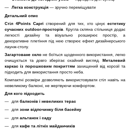
Легка конструкція
— зручно переміщувати
Детальний опис
Стіл 4Points Capri
створений для тих, хто цінує
естетику
сучасних outdoor-просторів
. Кругла скляна стільниця додає
легкості дизайну та візуально розширює простір, а
декоративне плетіння під нею створює ефект дизайнерського
лаунж-столу.
Загартоване скло
не боїться щоденного використання, легко
очищується та довго зберігає охайний вигляд.
Металевий
каркас із порошковим покриттям
захищений від корозії та
підходить для використання просто неба.
Компактні розміри дозволяють використовувати стіл навіть на
невеликому балконі, не жертвуючи комфортом.
Для кого підходить
для
балконів і невеликих терас
для
зони відпочинку біля басейну
для
альтанок і саду
для
кафе та літніх майданчиків