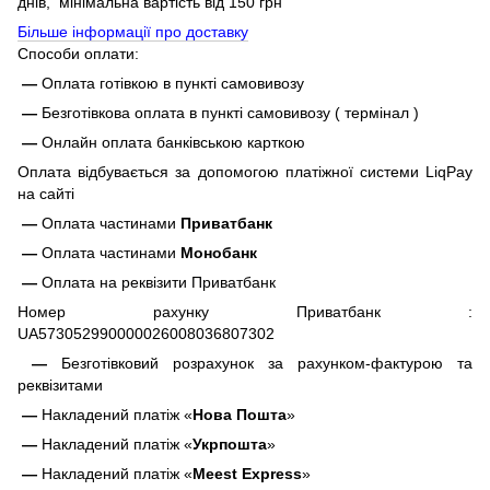
днів, мінімальна вартість від 150 грн
Більше інформації про доставку
Способи оплати:
—
Оплата готівкою в пункті самовивозу
—
Безготівкова оплата в пункті самовивозу ( термінал )
—
Онлайн оплата банківською карткою
Оплата відбувається за допомогою платіжної системи LiqPay
на сайті
—
Оплата частинами
Приватбанк
—
Оплата частинами
Монобанк
—
Оплата на реквізити Приватбанк
Номер рахунку Приватбанк :
UA573052990000026008036807302
—
Безготівковий розрахунок за рахунком-фактурою та
реквізитами
—
Накладений платіж «
Нова Пошта
»
—
Накладений платіж «
Укрпошта
»
—
Накладений платіж «
Meest Express
»