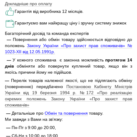
Докладніше про оплату
Гарантія від виробника 12 місяців.
Гарантуємо вам найкращу ціну і зручну систему знижок
Багаторічний досвід та команда експертів
—
Повернення або обмін товару здійснюється відповідно до
положень
Закону України «Про захист прав споживачів» №
1023-XII від 12.05.1991р.
—
У кожного споживача є законна можливість
протягом 14
днів
обміняти або повернути куплений товар, якщо він з
якоїсь причини йому не підійшов.
—
Перелік товарів належної якості, що не підлягають обміну
(поверненню) передбачено
Постановою Кабінету Міністрів
України від 19 березня 1994 р. №172 «Про реалізацію
окремих положень Закону України «Про захист прав
споживачів»
—
Детальніше про
Обмін та повернення
товару.
Ми завжди з Вами на зв'язку:
—
Пн-Пт з 9:00 до 20:00,
—
Сб-Нд з 10:00 до 18:00.