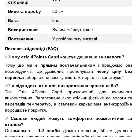
стільниці
Висота виробу
50 см
Вага
5 кг
Використання
Вуличне / внутрішнє
Постачання
У розібраному вигляді
Питання–відповіді (FAQ)
✅
Чому стіл 4Points Capri коштує дешевше за аналоги?
Тому що
ми є прямим постачальником
і працюємо без
посередників. Це дозволяє пропонувати
чесну ціну без
переплат
, зберігаючи високу якість матеріалів і конструкції.
✅
Чи підходить стіл для використання просто неба?
Так. Стіл 4Points Capri призначений для вуличного
використання. Загартоване скло стільниці стійке до вологи та
перепадів температур, а сталевий каркас має антикорозійне
порошкове покриття.
✅
Скільки людей можуть комфортно розміститися за
столом?
Оптимально —
1
-2 особи
. Діаметр стільниці 50 см ідеально
підходить для кави, напоїв, десертів або відпочинку в лаунж-