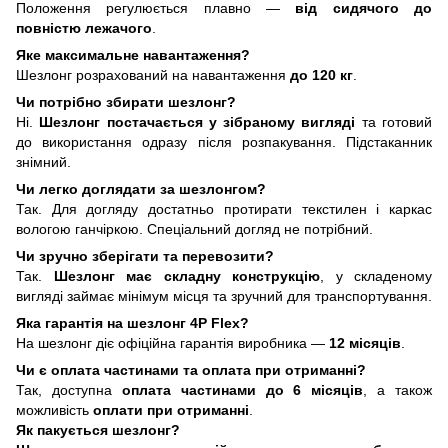
Положення регулюється плавно —
від сидячого до
повністю лежачого
.
Яке максимальне навантаження?
Шезлонг розрахований на навантаження
до 120 кг
.
Чи потрібно збирати шезлонг?
Ні.
Шезлонг постачається у зібраному вигляді
та готовий
до використання одразу після розпакування. Підстаканник
знімний.
Чи легко доглядати за шезлонгом?
Так. Для догляду достатньо протирати текстилен і каркас
вологою ганчіркою. Спеціальний догляд не потрібний.
Чи зручно зберігати та перевозити?
Так.
Шезлонг має складну конструкцію
, у складеному
вигляді займає мінімум місця та зручний для транспортування.
Яка гарантія на шезлонг 4P Flex?
На шезлонг діє офіційна гарантія виробника —
12 місяців
.
Чи є оплата частинами та оплата при отриманні?
Так, доступна
оплата частинами до 6 місяців
, а також
можливість
оплати при отриманні
.
Як пакується шезлонг?