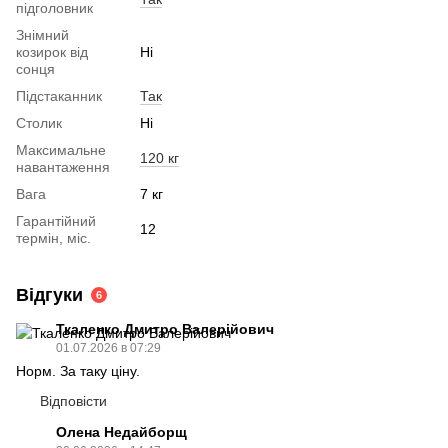
підголовник
Знімний
козирок від
Ні
сонця
Підстаканник
Так
Столик
Ні
Максимальне
120 кг
навантаження
Вага
7 кг
Гарантійний
12
термін, міс.
Відгуки
6
Ткаленко Дмитро Валерійович
01.07.2026 в 07:29
Норм. За таку ціну.
Відповісти
Олена Недайборщ