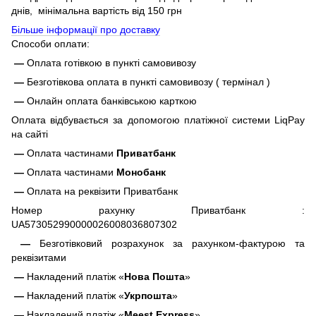
днів, мінімальна вартість від 150 грн
Більше інформації про доставку
Способи оплати:
—
Оплата готівкою в пункті самовивозу
—
Безготівкова оплата в пункті самовивозу ( термінал )
—
Онлайн оплата банківською карткою
Оплата відбувається за допомогою платіжної системи LiqPay
на сайті
—
Оплата частинами
Приватбанк
—
Оплата частинами
Монобанк
—
Оплата на реквізити Приватбанк
Номер рахунку Приватбанк :
UA573052990000026008036807302
—
Безготівковий розрахунок за рахунком-фактурою та
реквізитами
—
Накладений платіж «
Нова Пошта
»
—
Накладений платіж «
Укрпошта
»
—
Накладений платіж «
Meest Express
»