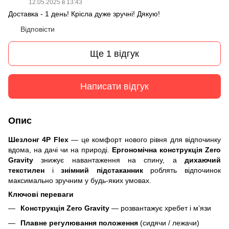
12.05.2025 в 13:43
Доставка - 1 день! Крісла дуже зручні! Дякую!
Відповісти
Ще 1 відгук
Написати відгук
Опис
Шезлонг 4P Flex
— це комфорт нового рівня для відпочинку
вдома, на дачі чи на природі.
Ергономічна конструкція Zero
Gravity
знижує навантаження на спину, а
дихаючий
текстилен
і
знімний підстаканник
роблять відпочинок
максимально зручним у будь-яких умовах.
Ключові переваги
Конструкція Zero Gravity
— розвантажує хребет і м’язи
Плавне регулювання положення
(сидячи / лежачи)