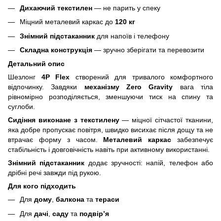
Дихаючий текстилен
— не парить у спеку
Міцний металевий каркас до
120 кг
Знімний підстаканник
для напоїв і телефону
Складна конструкція
— зручно зберігати та перевозити
Детальний опис
Шезлонг
4P Flex
створений для тривалого комфортного
відпочинку. Завдяки
механізму Zero Gravity
вага тіла
рівномірно розподіляється, зменшуючи тиск на спину та
суглоби.
Сидіння виконане з текстилену
— міцної сітчастої тканини,
яка добре пропускає повітря, швидко висихає після дощу та не
втрачає форму з часом.
Металевий каркас
забезпечує
стабільність і довговічність навіть при активному використанні.
Знімний підстаканник
додає зручності: напій, телефон або
дрібні речі завжди під рукою.
Для кого підходить
Для
дому
,
балкона
та
тераси
Для
дачі
,
саду
та
подвір’я