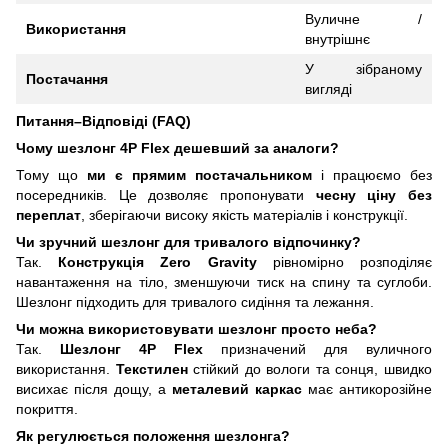
Вуличне /
Використання
внутрішнє
У зібраному
Постачання
вигляді
Питання–Відповіді (FAQ)
Чому шезлонг 4P Flex дешевший за аналоги?
Тому що
ми є прямим постачальником
і працюємо без
посередників. Це дозволяє пропонувати
чесну ціну без
переплат
, зберігаючи високу якість матеріалів і конструкції.
Чи зручний шезлонг для тривалого відпочинку?
Так.
Конструкція Zero Gravity
рівномірно розподіляє
навантаження на тіло, зменшуючи тиск на спину та суглоби.
Шезлонг підходить для тривалого сидіння та лежання.
Чи можна використовувати шезлонг просто неба?
Так.
Шезлонг 4P Flex
призначений для вуличного
використання.
Текстилен
стійкий до вологи та сонця, швидко
висихає після дощу, а
металевий каркас
має антикорозійне
покриття.
Як регулюється положення шезлонга?