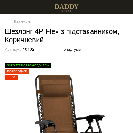
Шезлонги
Шезлонг 4P Flex з підстаканником,
Коричневий
Артикул:
40402
6 відгуків
ЗАКРИТТЯ СЕЗОНУ ДО -70%
РОЗПРОДАЖ
−44%