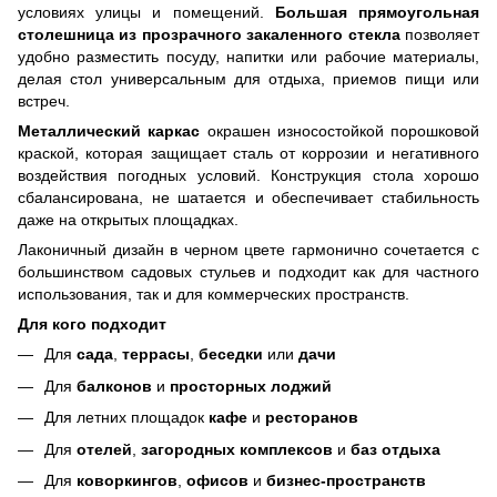
условиях улицы и помещений.
Большая прямоугольная
столешница из прозрачного закаленного стекла
позволяет
удобно разместить посуду, напитки или рабочие материалы,
делая стол универсальным для отдыха, приемов пищи или
встреч.
Металлический каркас
окрашен износостойкой порошковой
краской, которая защищает сталь от коррозии и негативного
воздействия погодных условий. Конструкция стола хорошо
сбалансирована, не шатается и обеспечивает стабильность
даже на открытых площадках.
Лаконичный дизайн в черном цвете гармонично сочетается с
большинством садовых стульев и подходит как для частного
использования, так и для коммерческих пространств.
Для кого подходит
Для
сада
,
террасы
,
беседки
или
дачи
Для
балконов
и
просторных лоджий
Для летних площадок
кафе
и
ресторанов
Для
отелей
,
загородных комплексов
и
баз отдыха
Для
коворкингов
,
офисов
и
бизнес-пространств