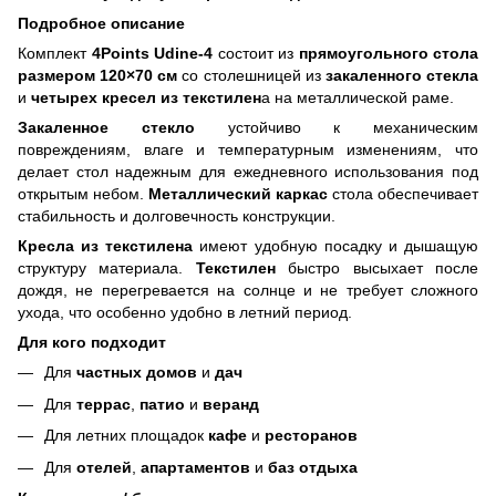
Подробное описание
Комплект
4Points Udine-4
состоит из
прямоугольного стола
размером 120×70 см
со столешницей из
закаленного стекла
и
четырех кресел из текстилен
а на металлической раме.
Закаленное стекло
устойчиво к механическим
повреждениям, влаге и температурным изменениям, что
делает стол надежным для ежедневного использования под
открытым небом.
Металлический каркас
стола обеспечивает
стабильность и долговечность конструкции.
Кресла из текстилена
имеют удобную посадку и дышащую
структуру материала.
Текстилен
быстро высыхает после
дождя, не перегревается на солнце и не требует сложного
ухода, что особенно удобно в летний период.
Для кого подходит
Для
частных домов
и
дач
Для
террас
,
патио
и
веранд
Для летних площадок
кафе
и
ресторанов
Для
отелей
,
апартаментов
и
баз отдыха