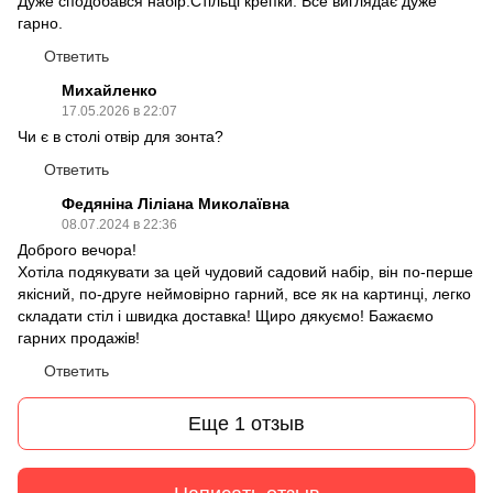
Дуже сподобався набір.Стільці крепки. Все виглядає дуже
гарно.
Ответить
Михайленко
17.05.2026 в 22:07
Чи є в столі отвір для зонта?
Ответить
Федяніна Ліліана Миколаївна
08.07.2024 в 22:36
Доброго вечора!
Хотіла подякувати за цей чудовий садовий набір, він по-перше
якісний, по-друге неймовірно гарний, все як на картинці, легко
складати стіл і швидка доставка! Щиро дякуємо! Бажаємо
гарних продажів!
Ответить
Еще 1 отзыв