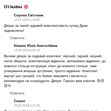
Отзывы
6
Сорока Світлана
14.07.2026 в 18:05
Дякую за такий чудовий комплект,якість супер.Дуже
задоволена!
Ответить
Кіяшко Юлія Анатоліївна
18.06.2026 в 09:18
Велике дякую за садовий комплект: якісний, гарний, міцний,
легко збирати, комплектація відмінна, запоковано відмінно, до
кожного стільця інструкція, ключ до кожного стільця, таке
упакування вперше зустрічаю, просто відмінно. Комплект
вартує цих грошей, хто бажає замовити і вагається
рекомендую не пошкодуєте. Дякую. Гарних вам клієнтів. 😍😍
😍🫶
Ответить
Сашко
29.05.2026 в 22:43