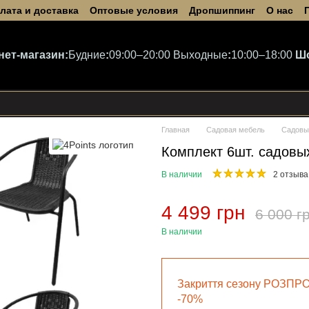
лата и доставка
Оптовые условия
Дропшиппинг
О нас
нет-магазин:
Будние
:
09:00–20:00
Выходные
:
10:00–18:00
Ш
Главная
Садовая мебель
Садовы
Комплект 6шт. садовых
В наличии
2 отзыва
4 499 грн
6 000 г
В наличии
Закриття сезону РОЗПР
-70%