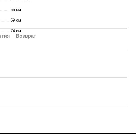
55 см
59 см
74 см
нтия
Возврат