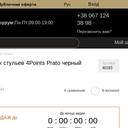
Вход
Публичная оферта
Рус
+38 067 124
38 98
оурум:
Пн-Пт
:
09:00-19:00
Перезвонить вам?
Мой з
е стулья
 стульев 4Points Prato черный
Артикул
40183
рн
К сравнению
В желания
До конца акции
ОДАЖ до
0
00
00
00