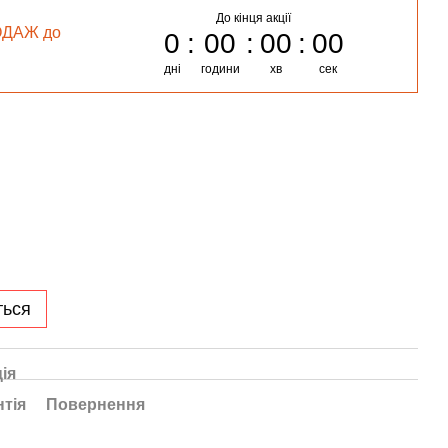
До кінця акції
ОДАЖ до
0
00
00
00
дні
години
хв
сек
ться
ія
нтія
Повернення