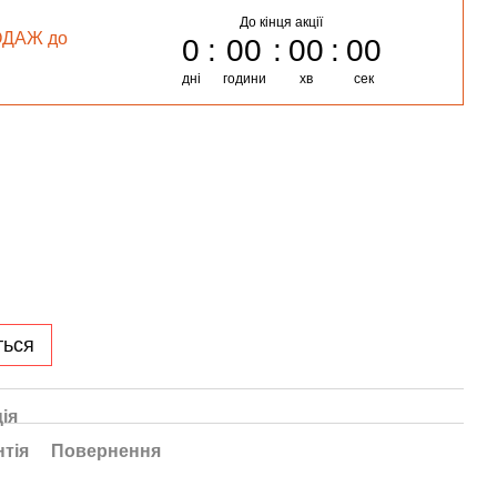
До кінця акції
ОДАЖ до
0
00
00
00
дні
години
хв
сек
ться
ія
нтія
Повернення