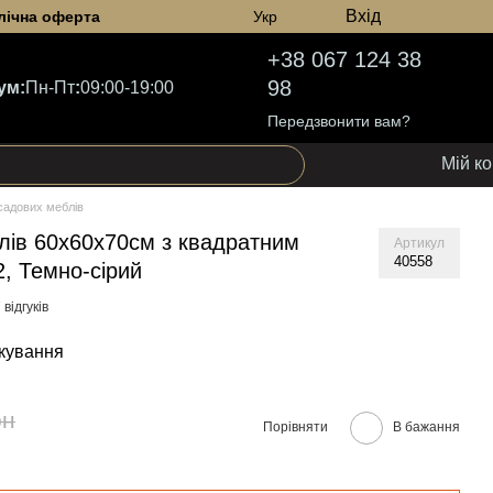
Вхід
лічна оферта
Укр
+38 067 124 38
98
ум:
Пн-Пт
:
09:00-19:00
Передзвонити вам?
Мій к
садових меблів
лів 60х60х70см з квадратним
Артикул
40558
2, Темно-сірий
 відгуків
кування
рн
Порівняти
В бажання