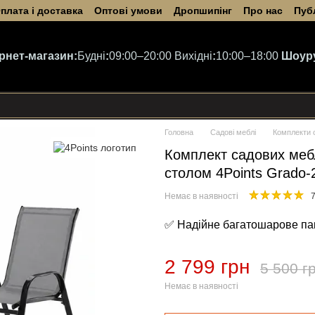
плата і доставка
Оптові умови
Дропшипінг
Про нас
Пуб
ернет-магазин:
Будні
:
09:00–20:00
Вихідні
:
10:00–18:00
Шоур
Головна
Садові меблі
Комплекти 
Комплект садових меб
столом 4Points Grado-
Немає в наявності
7
✅ Надійне багатошарове па
2 799 грн
5 500 г
Немає в наявності