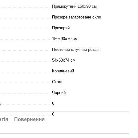
Прямокутний 150х90 см
Прозоре загартоване скло
Прозорий
150x90x70 см
Плетений штучний ротанг
54х63х74 см
Коричневий
Сталь
Чорний
k
6
6
нтія
Повернення