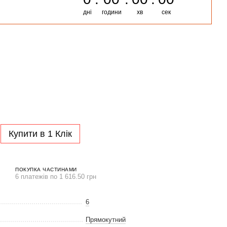
дні
години
хв
сек
Купити в 1 Клік
ПОКУПКА ЧАСТИНАМИ
6 платежів по 1 616.50 грн
6
Прямокутний