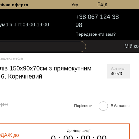
Вхід
лічна оферта
Укр
+38 067 124 38
98
ум:
Пн-Пт
:
09:00-19:00
Передзвонити вам?
Мій к
садових меблів
лів 150х90х70см з прямокутним
Артикул
40973
-6, Коричневий
грн
Порівняти
В бажання
До кінця акції
ОДАЖ до
0
00
00
00