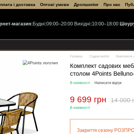
плата і доставка
Оптові умови
Дропшипінг
Про нас
Пуб
ернет-магазин:
Будні
:
09:00–20:00
Вихідні
:
10:00–18:00
Шоур
Головна
Садові меблі
Комплекти 
Комплект садових меб
столом 4Points Belluno
В наявності
Написати відгук
9 699 грн
14 000 
В наявності
Закриття сезону РОЗПР