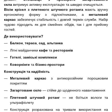
скла
витримує активну експлуатацію та швидко очищується.
Вісім крісел з плетеного штучного ротанга
мають зручну
ергономічну форму з підлокітниками, а
металевий
каркас
забезпечує стабільність і довгий термін служби. Набір
чудово підходить як для сімейних обідів, так і для прийому
гостей.
Де використовувати?
Балкон
,
тераса
,
сад
,
альтанка
Літні майданчики
кафе
та
ресторанів
Готелі
,
заміські комплекси
Коворкінги
та
бізнес-простори
Конструкція та надійність
Металевий каркас
з антикорозійним порошковим
покриттям
Загартоване скло
— стійке до щоденного навантаження
Плетений штучний ротанг
— не боїться вологи та
ультрафіолету
Конструкція розрахована на тривале використання на