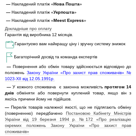
—
Накладений платіж «
Нова Пошта
»
—
Накладений платіж «
Укрпошта
»
—
Накладений платіж «
Meest Express
»
Докладніше про оплату
Гарантія від виробника 12 місяців.
Гарантуємо вам найкращу ціну і зручну систему знижок
Багаторічний досвід та команда експертів
—
Повернення або обмін товару здійснюється відповідно до
положень
Закону України «Про захист прав споживачів» №
1023-XII від 12.05.1991р.
—
У кожного споживача є законна можливість
протягом 14
днів
обміняти або повернути куплений товар, якщо він з
якоїсь причини йому не підійшов.
—
Перелік товарів належної якості, що не підлягають обміну
(поверненню) передбачено
Постановою Кабінету Міністрів
України від 19 березня 1994 р. №172 «Про реалізацію
окремих положень Закону України «Про захист прав
споживачів»