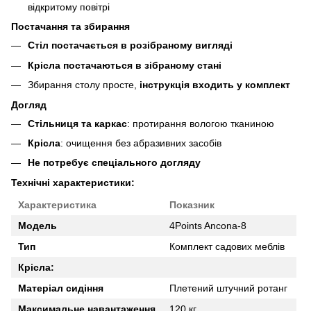
відкритому повітрі
Постачання та збирання
Стіл постачається в розібраному вигляді
Крісла постачаються в зібраному стані
Збирання столу просте,
інструкція входить у комплект
Догляд
Стільниця та каркас
: протирання вологою тканиною
Крісла
: очищення без абразивних засобів
Не потребує спеціального догляду
Технічні характеристики:
Характеристика
Показник
Модель
4Points Ancona-8
Тип
Комплект садових меблів
Крісла:
Матеріал сидіння
Плетений штучний ротанг
Максимальне навантаження
120 кг