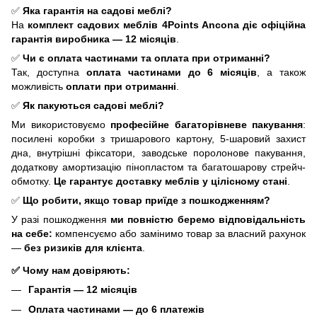
✅
Яка гарантія на садові меблі?
На
комплект садових меблів 4Points Ancona
діє офіційна
гарантія виробника — 12 місяців
.
✅
Чи є оплата частинами та оплата при отриманні?
Так, доступна
оплата частинами до 6 місяців
, а також
можливість
оплати при отриманні
.
✅
Як пакуються садові меблі?
Ми використовуємо
професійне багаторівневе пакування
:
посилені коробки з тришарового картону, 5-шаровий захист
дна, внутрішні фіксатори, заводське поролонове пакування,
додаткову амортизацію пінопластом та багатошарову стрейч-
обмотку.
Це гарантує доставку меблів у цілісному стані
.
✅
Що робити, якщо товар приїде з пошкодженням?
У разі пошкодження
ми повністю беремо відповідальність
на себе:
компенсуємо або замінимо товар за власний рахунок
—
без ризиків для клієнта
.
✅ Чому нам довіряють:
Гарантія — 12 місяців
Оплата частинами — до 6 платежів