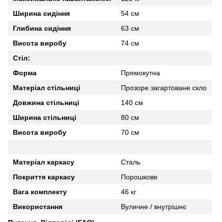
Ширина сидіння
54 см
Глибина сидіння
63 см
Висота виробу
74 см
Стіл:
Форма
Прямокутна
Матеріал стільниці
Прозоре загартоване скло
Довжина стільниці
140 см
Ширина стільниці
80 см
Висота виробу
70 см
Матеріал каркасу
Сталь
Покриття каркасу
Порошкове
Вага комплекту
46 кг
Використання
Вуличне / внутрішнє