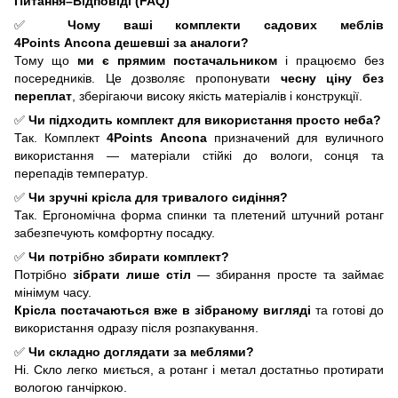
Питання–Відповіді (FAQ)
✅
Чому ваші комплекти садових меблів
4Points
Ancona
дешевші за аналоги?
Тому що
ми є прямим постачальником
і працюємо без
посередників. Це дозволяє пропонувати
чесну ціну без
переплат
, зберігаючи високу якість матеріалів і конструкції.
✅
Чи підходить комплект для використання просто неба?
Так. Комплект
4Points Ancona
призначений для вуличного
використання — матеріали стійкі до вологи, сонця та
перепадів температур.
✅
Чи зручні крісла для тривалого сидіння?
Так. Ергономічна форма спинки та плетений штучний ротанг
забезпечують комфортну посадку.
✅
Чи потрібно збирати комплект?
Потрібно
зібрати лише стіл
— збирання просте та займає
мінімум часу.
Крісла постачаються вже в зібраному вигляді
та готові до
використання одразу після розпакування.
✅
Чи складно доглядати за меблями?
Ні. Скло легко миється, а ротанг і метал достатньо протирати
вологою ганчіркою.