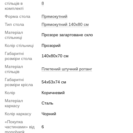
стільців в
8
комплекті
Форма стола
Прямокутний
Тип стола
Прямокутний 140х80 см
Матеріал
Прозоре загартоване скло
стільниці
Колір стільниці
Прозорий
Габаритні
140x80x70 см
розміри стола
Матеріал
Плетений штучний ротанг
стільців
Габаритні
54х63х74 см
розміри крісла
Колір
Коричневий
Матеріал
Сталь
каркасу
Колір каркасу
Чорний
«Покупка
частинами» від
6
monobank