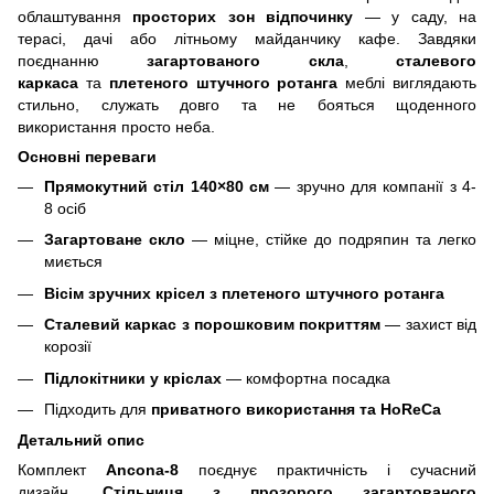
облаштування
просторих зон відпочинку
— у саду, на
терасі, дачі або літньому майданчику кафе. Завдяки
поєднанню
загартованого скла
,
сталевого
каркаса
та
плетеного штучного ротанга
меблі виглядають
стильно, служать довго та не бояться щоденного
використання просто неба.
Основні переваги
Прямокутний стіл 140×80 см
— зручно для компанії з 4-
8 осіб
Загартоване скло
— міцне, стійке до подряпин та легко
миється
Вісім зручних крісел з плетеного штучного ротанга
Сталевий каркас з порошковим покриттям
— захист від
корозії
Підлокітники у кріслах
— комфортна посадка
Підходить для
приватного використання та HoReCa
Детальний опис
Комплект
Ancona-8
поєднує практичність і сучасний
дизайн.
Стільниця з прозорого загартованого