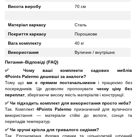
Висота виробу
70 см
Матеріал каркасу
Сталь
Покриття каркасу
Порошкове
Вага комплекту
40 кг
Використання
Вуличне / внутрішнє
Питання–Відповіді (FAQ)
✅ Чому ваші комплекти садових меблів
4Points
Palermo
дешевші за аналоги?
Тому що
ми є прямим постачальником
і працюємо без
посередників. Це дозволяє пропонувати
чесну ціну без
переплат
, зберігаючи високу якість матеріалів і конструкції.
✅ Чи підходить комплект для використання просто неба?
Так. Комплект
4Points Palermo
призначений для вуличного
використання — матеріали стійкі до вологи, сонця та
перепадів температур.
✅ Чи зручні крісла для тривалого сидіння?
Так. Ергономічна форма спинки та цільнолитий штучний