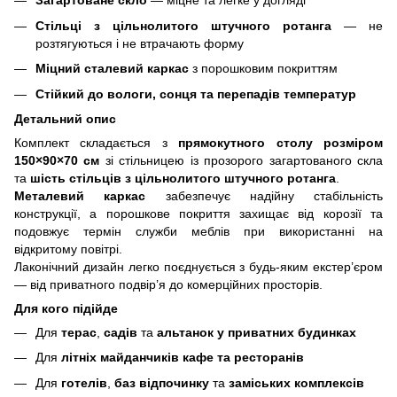
Загартоване скло
— міцне та легке у догляді
Стільці з цільнолитого штучного ротанга
— не
розтягуються і не втрачають форму
Міцний сталевий каркас
з порошковим покриттям
Стійкий до вологи, сонця та перепадів температур
Детальний опис
Комплект складається з
прямокутного столу розміром
150×90×70 см
зі стільницею із прозорого загартованого скла
та
шість стільців
з цільнолитого штучного ротанга
.
Металевий каркас
забезпечує надійну стабільність
конструкції, а порошкове покриття захищає від корозії та
подовжує термін служби меблів при використанні на
відкритому повітрі.
Лаконічний дизайн легко поєднується з будь-яким екстер’єром
— від приватного подвір’я до комерційних просторів.
Для кого підійде
Для
терас
,
садів
та
альтанок у приватних будинках
Для
літніх майданчиків кафе та ресторанів
Для
готелів
,
баз відпочинку
та
заміських комплексів