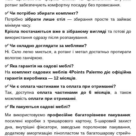
ротанг забезпечують комфортну посадку без провисання.
✅ Чи потрібно збирати комплект?
Потрібно
зібрати лише стіл
— збирання просте та займає
мінімум часу.
Крісла постачаються вже в зібраному вигляді
та готові до
використання одразу після розпакування.
✅ Чи складно доглядати за меблями?
Ні. Скло легко миється, а ротанг і метал достатньо протирати
вологою ганчіркою.
✅ Яка гарантія на садові меблі?
На
комплект садових меблів 4Points Palermo
діє офіційна
гарантія виробника — 12 місяців
.
✅ Чи є оплата частинами та оплата при отриманні?
Так, доступна
оплата частинами до 6 місяців
, а також
можливість
оплати при отриманні
.
✅ Як пакуються садові меблі?
Ми використовуємо
професійне багаторівневе пакування
:
посилені коробки з тришарового картону, 5-шаровий захист
дна, внутрішні фіксатори, заводське поролонове пакування,
додаткову амортизацію пінопластом та багатошарову стрейч-