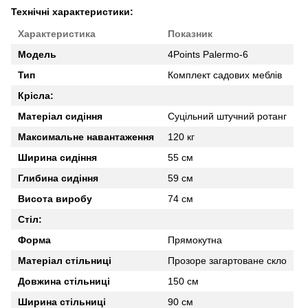
Технічні характеристики:
Характеристика
Показник
Модель
4Points Palermo-6
Тип
Комплект садових меблів
Крісла:
Матеріал сидіння
Суцільний штучний ротанг
Максимальне навантаження
120 кг
Ширина сидіння
55 см
Глибина сидіння
59 см
Висота виробу
74 см
Стіл:
Форма
Прямокутна
Матеріал стільниці
Прозоре загартоване скло
Довжина стільниці
150 см
Ширина стільниці
90 см