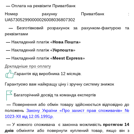
—
Оплата на реквізити Приватбанк
Номер рахунку Приватбанк :
UA573052990000026008036807302
—
Безготівковий розрахунок за рахунком-фактурою та
реквізитами
—
Накладений платіж «
Нова Пошта
»
—
Накладений платіж «
Укрпошта
»
—
Накладений платіж «
Meest Express
»
Докладніше про оплату
Гарантія від виробника 12 місяців.
Гарантуємо вам найкращу ціну і зручну систему знижок
Багаторічний досвід та команда експертів
—
Повернення або обмін товару здійснюється відповідно до
положень
Закону України «Про захист прав споживачів» №
1023-XII від 12.05.1991р.
—
У кожного споживача є законна можливість
протягом 14
днів
обміняти або повернути куплений товар, якщо він з