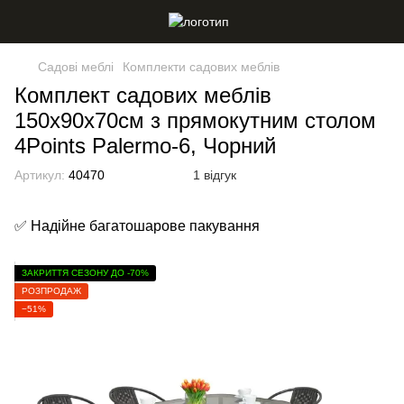
Садові меблі
Комплекти садових меблів
Комплект садових меблів
150х90х70см з прямокутним столом
4Points Palermo-6, Чорний
Артикул:
40470
1 відгук
✅ Надійне багатошарове пакування
ЗАКРИТТЯ СЕЗОНУ ДО -70%
РОЗПРОДАЖ
−51%