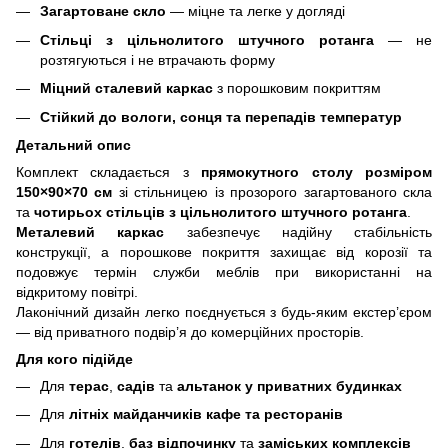
Загартоване скло
— міцне та легке у догляді
Стільці з цільнолитого штучного ротанга
— не
розтягуються і не втрачають форму
Міцний сталевий каркас
з порошковим покриттям
Стійкий до вологи, сонця та перепадів температур
Детальний опис
Комплект складається з
прямокутного столу розміром
150×90×70 см
зі стільницею із прозорого загартованого скла
та
чотирьох стільців
з цільнолитого штучного ротанга
.
Металевий каркас
забезпечує надійну стабільність
конструкції, а порошкове покриття захищає від корозії та
подовжує термін служби меблів при використанні на
відкритому повітрі.
Лаконічний дизайн легко поєднується з будь-яким екстер’єром
— від приватного подвір’я до комерційних просторів.
Для кого підійде
Для
терас
,
садів
та
альтанок у приватних будинках
Для
літніх майданчиків кафе та ресторанів
Для
готелів
,
баз відпочинку
та
заміських комплексів