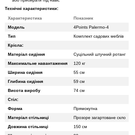
або прибирати під навіс
Технічні характеристики:
Характеристика
Показник
Модель
4Points Palermo-4
Тип
Комплект садових меблів
Крісла:
Матеріал сидіння
Суцільний штучний ротанг
Максимальне навантаження
120 кг
Ширина сидіння
55 см
Глибина сидіння
59 см
Висота виробу
74 см
Стіл:
Форма
Прямокутна
Матеріал стільниці
Прозоре загартоване скло
Довжина стільниці
150 см