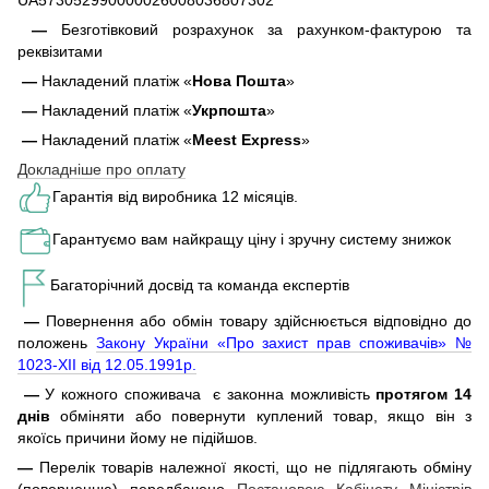
UA573052990000026008036807302
—
Безготівковий розрахунок за рахунком-фактурою та
реквізитами
—
Накладений платіж «
Нова Пошта
»
—
Накладений платіж «
Укрпошта
»
—
Накладений платіж «
Meest Express
»
Докладніше про оплату
Гарантія від виробника 12 місяців.
Гарантуємо вам найкращу ціну і зручну систему знижок
Багаторічний досвід та команда експертів
—
Повернення або обмін товару здійснюється відповідно до
положень
Закону України «Про захист прав споживачів» №
1023-XII від 12.05.1991р.
—
У кожного споживача є законна можливість
протягом 14
днів
обміняти або повернути куплений товар, якщо він з
якоїсь причини йому не підійшов.
—
Перелік товарів належної якості, що не підлягають обміну
(поверненню) передбачено
Постановою Кабінету Міністрів