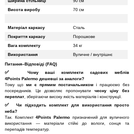
Ширина стільниці
90 см
Висота виробу
70 см
Матеріал каркасу
Сталь
Покриття каркасу
Порошкове
Вага комплекту
34 кг
Використання
Вуличне / внутрішнє
Питання–Відповіді (FAQ)
✅
Чому ваші комплекти садових меблів
4Points
Palermo
дешевші за аналоги?
Тому що
ми є прямим постачальником
і працюємо без
посередників. Це дозволяє пропонувати
чесну ціну без
переплат
, зберігаючи високу якість матеріалів і конструкції.
✅
Чи підходить комплект для використання просто
неба?
Так. Комплект
4Points Palermo
призначений для вуличного
використання — матеріали стійкі до вологи, сонця та
перепадів температур.