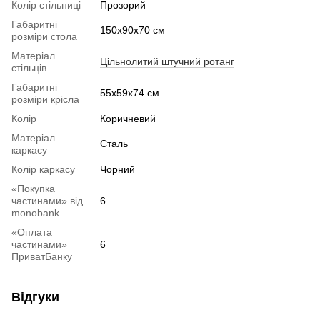
Колір стільниці
Прозорий
Габаритні
150x90x70 см
розміри стола
Матеріал
Цільнолитий штучний ротанг
стільців
Габаритні
55х59х74 см
розміри крісла
Колір
Коричневий
Матеріал
Сталь
каркасу
Колір каркасу
Чорний
«Покупка
частинами» від
6
monobank
«Оплата
частинами»
6
ПриватБанку
Відгуки