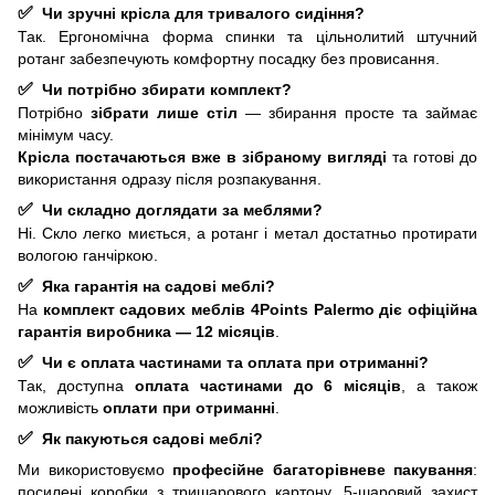
✅
Чи зручні крісла для тривалого сидіння?
Так. Ергономічна форма спинки та цільнолитий штучний
ротанг забезпечують комфортну посадку без провисання.
✅
Чи потрібно збирати комплект?
Потрібно
зібрати лише стіл
— збирання просте та займає
мінімум часу.
Крісла постачаються вже в зібраному вигляді
та готові до
використання одразу після розпакування.
✅
Чи складно доглядати за меблями?
Ні. Скло легко миється, а ротанг і метал достатньо протирати
вологою ганчіркою.
✅
Яка гарантія на садові меблі?
На
комплект садових меблів 4Points Palermo
діє офіційна
гарантія виробника — 12 місяців
.
✅
Чи є оплата частинами та оплата при отриманні?
Так, доступна
оплата частинами до 6 місяців
, а також
можливість
оплати при отриманні
.
✅
Як пакуються садові меблі?
Ми використовуємо
професійне багаторівневе пакування
:
посилені коробки з тришарового картону, 5-шаровий захист