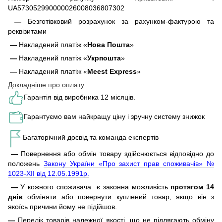
UA573052990000026008036807302
—
Безготівковий розрахунок за рахунком-фактурою та
реквізитами
—
Накладений платіж «
Нова Пошта
»
—
Накладений платіж «
Укрпошта
»
—
Накладений платіж «
Meest Express
»
Докладніше про оплату
Гарантія від виробника 12 місяців.
Гарантуємо вам найкращу ціну і зручну систему знижок
Багаторічний досвід та команда експертів
—
Повернення або обмін товару здійснюється відповідно до
положень
Закону України «Про захист прав споживачів» №
1023-XII від 12.05.1991р.
—
У кожного споживача є законна можливість
протягом 14
днів
обміняти або повернути куплений товар, якщо він з
якоїсь причини йому не підійшов.
—
Перелік товарів належної якості, що не підлягають обміну