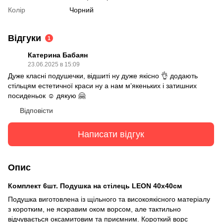
Колір
Чорний
Відгуки
1
Катерина Бабаян
23.06.2025 в 15:09
Дуже класні подушечки, відшиті ну дуже якісно 👌 додають
стільцям естетичної краси ну а нам мʼякеньких і затишних
посиденьок ☺️ дякую 🤗
Відповісти
Написати відгук
Опис
Комплект 6шт. Подушка на стілець LEON 40х40см
Подушка виготовлена із щільного та високоякісного матеріалу
з коротким, не яскравим оком ворсом, але тактильно
відчувається оксамитовим та приємним. Короткий ворс