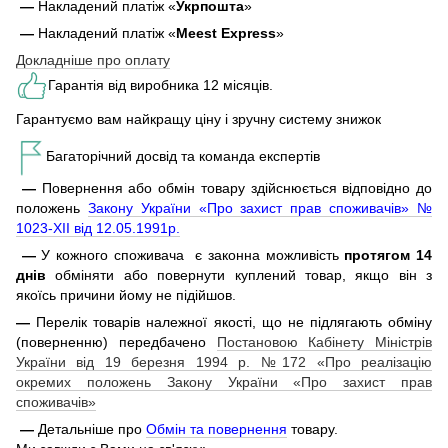
—
Накладений платіж «
Укрпошта
»
—
Накладений платіж «
Meest Express
»
Докладніше про оплату
Гарантія від виробника 12 місяців.
Гарантуємо вам найкращу ціну і зручну систему знижок
Багаторічний досвід та команда експертів
—
Повернення або обмін товару здійснюється відповідно до
положень
Закону України «Про захист прав споживачів» №
1023-XII від 12.05.1991р.
—
У кожного споживача є законна можливість
протягом 14
днів
обміняти або повернути куплений товар, якщо він з
якоїсь причини йому не підійшов.
—
Перелік товарів належної якості, що не підлягають обміну
(поверненню) передбачено
Постановою Кабінету Міністрів
України від 19 березня 1994 р. №172 «Про реалізацію
окремих положень Закону України «Про захист прав
споживачів»
—
Детальніше про
Обмін та повернення
товару.