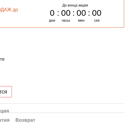
До конца акции
ОДАЖ до
0
00
00
00
дни
часы
мин
сек
те
тся
кция
нтия
Возврат