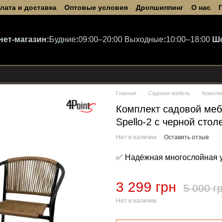
лата и доставка
Оптовые условия
Дропшиппинг
О нас
нет-магазин:
Будние
:
09:00–20:00
Выходные
:
10:00–18:00
Ш
Главная
Садовая мебель
Компле
Комплект садовой меб
Spello-2 с черной сто
Нет в наличии
Оставить отзыв
✅ Надёжная многослойная 
3 299 грн
5 000 г
Нет в наличии