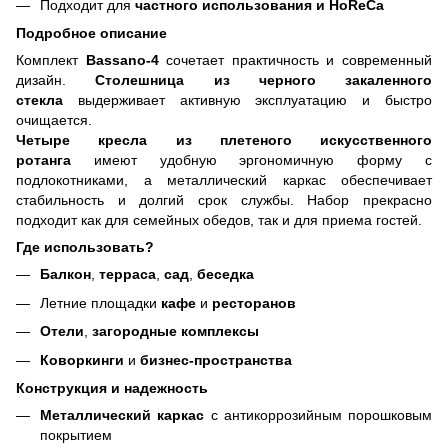
Подходит для
частного использования и HoReCa
Подробное описание
Комплект
Bassano-4
сочетает практичность и современный
дизайн.
Столешница из черного закаленного
стекла
выдерживает активную эксплуатацию и быстро
очищается.
Четыре кресла из плетеного искусственного
ротанга
имеют удобную эргономичную форму с
подлокотниками, а металлический каркас обеспечивает
стабильность и долгий срок службы. Набор прекрасно
подходит как для семейных обедов, так и для приема гостей.
Где использовать?
Балкон
,
терраса
,
сад
,
беседка
Летние площадки
кафе
и
ресторанов
Отели
,
загородные комплексы
Коворкинги
и
бизнес-пространства
Конструкция и надежность
Металлический каркас
с антикоррозийным порошковым
покрытием