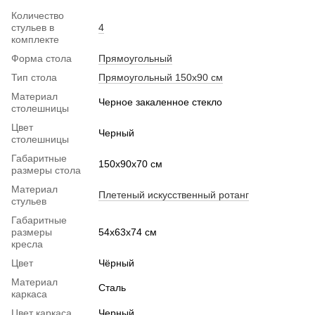
Количество
стульев в
4
комплекте
Форма стола
Прямоугольный
Тип стола
Прямоугольный 150х90 см
Материал
Черное закаленное стекло
столешницы
Цвет
Черный
столешницы
Габаритные
150x90x70 см
размеры стола
Материал
Плетеный искусственный ротанг
стульев
Габаритные
размеры
54х63х74 см
кресла
Цвет
Чёрный
Материал
Сталь
каркаса
Цвет каркаса
Черный