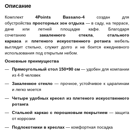
Описание
Комплект
4Points Bassano-4
создан для
обустройства
просторных зон отдыха
— в саду, на террасе,
даче или летней площадке кафе. Благодаря
сочетанию
закаленного стекла
,
стального
каркаса
и
плетеного искусственного ротанга
мебель
выглядит стильно, служит долго и не боится ежедневного
использования под открытым небом.
Основные преимущества
Прямоугольный стол 150×90 см
— удобен для компании
из 4-8 человек
Закаленное стекло
— прочное, устойчивое к царапинам
и легко моется
Четыре удобных кресел из плетеного искусственного
ротанга
Стальной каркас с порошковым покрытием
— защита
от коррозии
Подлокотники в креслах
— комфортная посадка