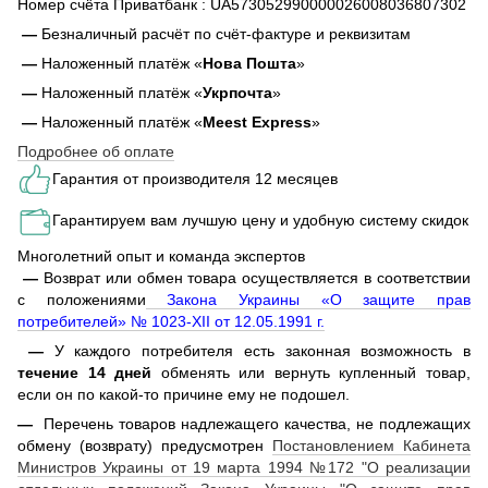
Номер счёта Приватбанк : UA573052990000026008036807302
—
Безналичный расчёт по счёт-фактуре и реквизитам
—
Наложенный платёж «
Нова Пошта
»
—
Наложенный платёж «
Укрпочта
»
—
Наложенный платёж «
Meest Express
»
Подробнее об оплате
Гарантия от производителя 12 месяцев
Гарантируем вам лучшую цену и удобную систему скидок
Многолетний опыт и команда экспертов
—
Возврат или обмен товара осуществляется в соответствии
с положениями
Закона Украины «О защите прав
потребителей» № 1023-XII от 12.05.1991 г.
—
У каждого потребителя есть законная возможность в
течение 14 дней
обменять или вернуть купленный товар,
если он по какой-то причине ему не подошел.
—
Перечень товаров надлежащего качества, не подлежащих
обмену (возврату) предусмотрен
Постановлением Кабинета
Министров Украины от 19 марта 1994 №172 "О реализации