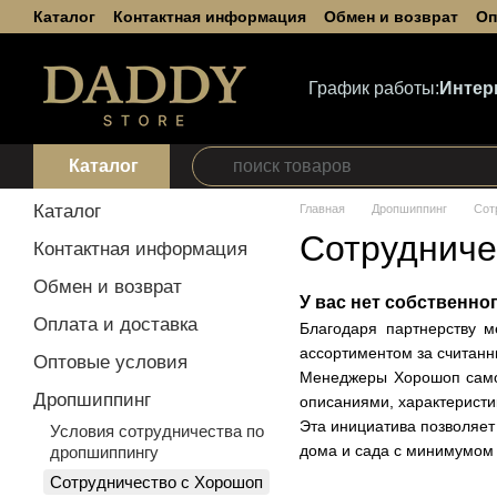
Каталог
Контактная информация
Обмен и возврат
Оп
Перейти к основному контенту
Пользовательское соглашение
График работы:
Интер
Каталог
Каталог
Главная
Дропшиппинг
Сот
Сотрудниче
Контактная информация
Обмен и возврат
У вас нет собственно
Оплата и доставка
Благодаря партнерству 
ассортиментом за считанн
Оптовые условия
Менеджеры Хорошоп самос
Дропшиппинг
описаниями, характеристи
Эта инициатива позволяет
Условия сотрудничества по
дома и сада с минимумом
дропшиппингу
Сотрудничество с Хорошоп