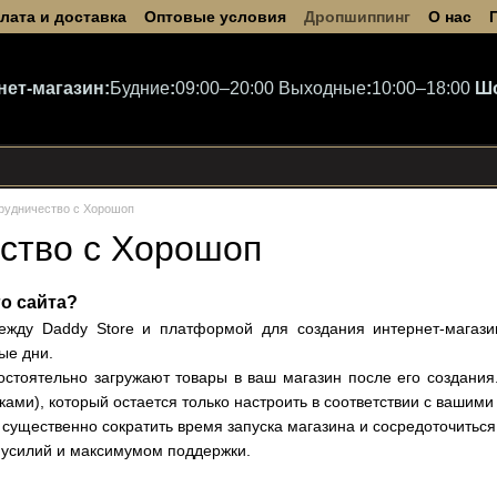
лата и доставка
Оптовые условия
Дропшиппинг
О нас
нет-магазин:
Будние
:
09:00–20:00
Выходные
:
10:00–18:00
Ш
рудничество с Хорошоп
ство с Хорошоп
го сайта?
между Daddy Store и платформой для создания интернет-магаз
ые дни.
тоятельно загружают товары в ваш магазин после его создания.
ками), который остается только настроить в соответствии с вашим
 существенно сократить время запуска магазина и сосредоточиться
 усилий и максимумом поддержки.