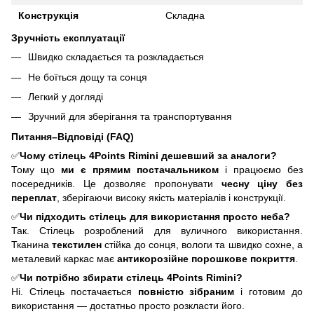
Конструкція
Складна
Зручність експлуатації
Швидко складається та розкладається
Не боїться дощу та сонця
Легкий у догляді
Зручний для зберігання та транспортування
Питання–Відповіді (FAQ)
✅
Чому стілець 4Points Rimini
дешевший за аналоги?
Тому що
ми є прямим постачальником
і працюємо без
посередників. Це дозволяє пропонувати
чесну ціну без
переплат
, зберігаючи високу якість матеріалів і конструкції.
✅
Чи підходить стілець для використання просто неба?
Так. Стілець розроблений для вуличного використання.
Тканина
текстилен
стійка до сонця, вологи та швидко сохне, а
металевий каркас має
антикорозійне порошкове покриття
.
✅
Чи потрібно збирати стілець 4Points Rimini?
Ні. Стілець постачається
повністю зібраним
і готовим до
використання — достатньо просто розкласти його.