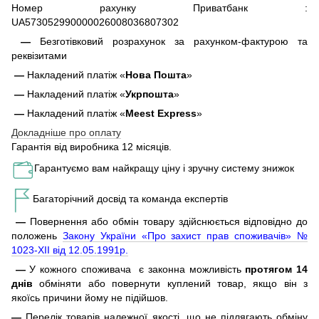
Номер рахунку Приватбанк :
UA573052990000026008036807302
—
Безготівковий розрахунок за рахунком-фактурою та
реквізитами
—
Накладений платіж «
Нова Пошта
»
—
Накладений платіж «
Укрпошта
»
—
Накладений платіж «
Meest Express
»
Докладніше про оплату
Гарантія від виробника 12 місяців.
Гарантуємо вам найкращу ціну і зручну систему знижок
Багаторічний досвід та команда експертів
—
Повернення або обмін товару здійснюється відповідно до
положень
Закону України «Про захист прав споживачів» №
1023-XII від 12.05.1991р.
—
У кожного споживача є законна можливість
протягом 14
днів
обміняти або повернути куплений товар, якщо він з
якоїсь причини йому не підійшов.
—
Перелік товарів належної якості, що не підлягають обміну