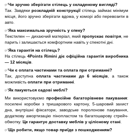
✅
Чи зручно зберігати стілець у складеному вигляді?
Так. Завдяки
розкладній конструкції
стілець займає мінімум
місця, його зручно зберігати вдома, у коморі або перевозити в
авто.
✅
Яка максимальна зручність у спеку?
Текстилен — дихаючий матеріал, який
пропускає повітря
, не
парить і залишається комфортним навіть у спекотні дні.
✅
Яка гарантія на стілець?
На стілець
4Points
Rimini
діє офіційна гарантія виробника
— 12 місяців
.
✅
Чи є оплата частинами та оплата при отриманні?
Так, доступна
оплата частинами до 6 місяців
, а також
можливість
оплати при отриманні
.
✅
Як пакуються садові меблі?
Ми використовуємо
професійне багаторівневе пакування
:
посилені коробки з тришарового картону, 5-шаровий захист
дна, внутрішні фіксатори, заводське поролонове пакування,
додаткову амортизацію пінопластом та багатошарову стрейч-
обмотку.
Це гарантує доставку меблів у цілісному стані
.
✅
Що робити, якщо товар приїде з пошкодженням?