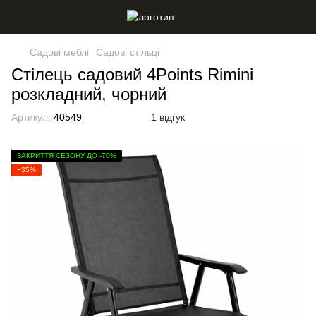
Садові меблі
Садові стільці
Стілець садовий 4Points Rimini
розкладний, чорний
Артикул:
40549
1 відгук
ЗАКРИТТЯ СЕЗОНУ ДО -70%
−35%