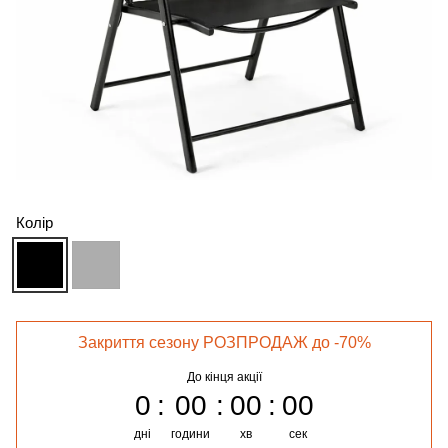
Колір
Закриття сезону РОЗПРОДАЖ до -70%
До кінця акції
0
00
00
00
дні
години
хв
сек