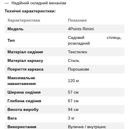
Надійний складний механізм
Технічні характеристики:
Характеристика
Показник
Модель
4Points Rimini
Садовий стілець,
Тип
розкладний
Матеріал сидіння
Текстилен
Матеріал каркасу
Сталь
Покриття каркаса
Порошкове
Максимальне
120 кг
навантаження
Ширина сидіння
57 см
Глибина сидіння
67 см
Висота виробу
94 см
Вага
3 кг
Використання
Вуличне / внутрішнє