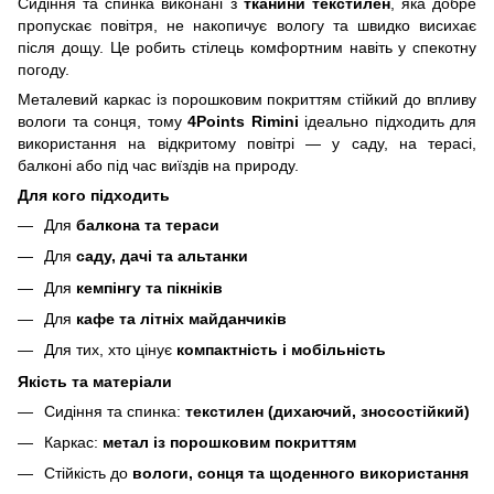
Сидіння та спинка виконані з
тканини текстилен
, яка добре
пропускає повітря, не накопичує вологу та швидко висихає
після дощу. Це робить стілець комфортним навіть у спекотну
погоду.
Металевий каркас із порошковим покриттям стійкий до впливу
вологи та сонця, тому
4Points Rimini
ідеально підходить для
використання на відкритому повітрі — у саду, на терасі,
балконі або під час виїздів на природу.
Для кого підходить
Для
балкона та тераси
Для
саду, дачі та альтанки
Для
кемпінгу та пікніків
Для
кафе та літніх майданчиків
Для тих, хто цінує
компактність і мобільність
Якість та матеріали
Сидіння та спинка:
текстилен (дихаючий, зносостійкий)
Каркас:
метал із порошковим покриттям
Стійкість до
вологи, сонця та щоденного використання