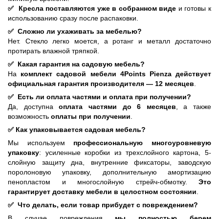
✅
Кресла поставляются уже в собранном виде
и готовы к
использованию сразу после распаковки.
✅
Сложно ли ухаживать за мебелью?
Нет. Стекло легко моется, а ротанг и металл достаточно
протирать влажной тряпкой.
✅
Какая гарантия на садовую мебель?
На
комплект садовой мебели 4Points Pienza действует
официальная гарантия производителя — 12 месяцев
.
✅
Есть ли оплата частями и оплата при получении?
Да, доступна
оплата частями до 6 месяцев
, а также
возможность
оплаты при получении
.
✅
Как упаковывается садовая мебель?
Мы используем
профессиональную многоуровневую
упаковку
: усиленные коробки из трехслойного картона, 5-
слойную защиту дна, внутренние фиксаторы, заводскую
поролоновую упаковку, дополнительную амортизацию
пенопластом и многослойную стрейч-обмотку.
Это
гарантирует доставку мебели в целостном состоянии
.
✅
Что делать, если товар прибудет с повреждением?
В случае повреждения
мы полностью берем