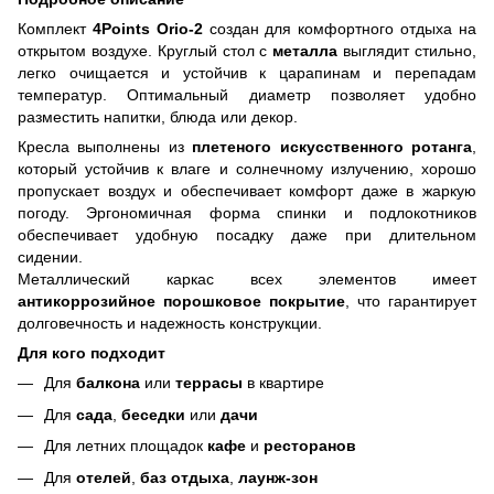
Комплект
4Points Orio-2
создан для комфортного отдыха на
открытом воздухе. Круглый стол с
металла
выглядит стильно,
легко очищается и устойчив к царапинам и перепадам
температур. Оптимальный диаметр позволяет удобно
разместить напитки, блюда или декор.
Кресла выполнены из
плетеного искусственного ротанга
,
который устойчив к влаге и солнечному излучению, хорошо
пропускает воздух и обеспечивает комфорт даже в жаркую
погоду
. Эргономичная форма спинки и подлокотников
обеспечивает удобную посадку даже при длительном
сидении.
Металлический каркас всех элементов имеет
антикоррозийное порошковое покрытие
, что гарантирует
долговечность и надежность конструкции.
Для кого подходит
Для
балкона
или
террасы
в квартире
Для
сада
,
беседки
или
дачи
Для летних площадок
кафе
и
ресторанов
Для
отелей
,
баз отдыха
,
лаунж-зон