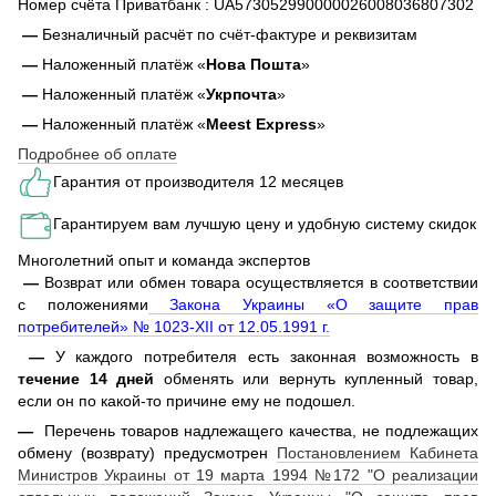
Номер счёта Приватбанк : UA573052990000026008036807302
—
Безналичный расчёт по счёт-фактуре и реквизитам
—
Наложенный платёж «
Нова Пошта
»
—
Наложенный платёж «
Укрпочта
»
—
Наложенный платёж «
Meest Express
»
Подробнее об оплате
Гарантия от производителя 12 месяцев
Гарантируем вам лучшую цену и удобную систему скидок
Многолетний опыт и команда экспертов
—
Возврат или обмен товара осуществляется в соответствии
с положениями
Закона Украины «О защите прав
потребителей» № 1023-XII от 12.05.1991 г.
—
У каждого потребителя есть законная возможность в
течение 14 дней
обменять или вернуть купленный товар,
если он по какой-то причине ему не подошел.
—
Перечень товаров надлежащего качества, не подлежащих
обмену (возврату) предусмотрен
Постановлением Кабинета
Министров Украины от 19 марта 1994 №172 "О реализации