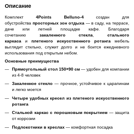
Описание
Комплект
4Points Belluno-4
создан для
обустройства
просторных зон отдыха
— в саду, на террасе,
даче или летней площадке кафе. Благодаря
сочетанию
закаленного стекла
,
стального
каркаса
и
плетеного искусственного ротанга
мебель
выглядит стильно, служит долго и не боится ежедневного
использования под открытым небом.
Основные преимущества
Прямоугольный стол 150×90 см
— удобен для компании
из 4-8 человек
Закаленное стекло
— прочное, устойчивое к царапинам
и легко моется
Четыре удобных кресел из плетеного искусственного
ротанга
Стальной каркас с порошковым покрытием
— защита
от коррозии
Подлокотники в креслах
— комфортная посадка