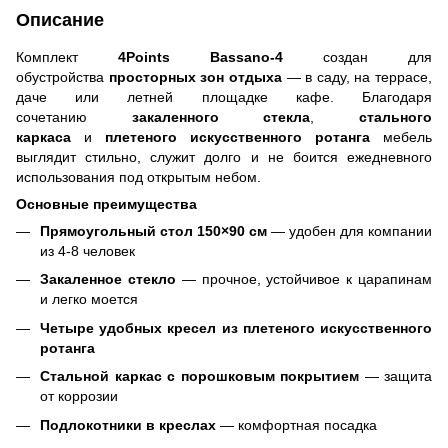
Описание
Комплект
4Points Bassano-4
создан для
обустройства
просторных зон отдыха
— в саду, на террасе,
даче или летней площадке кафе. Благодаря
сочетанию
закаленного стекла
,
стального
каркаса
и
плетеного искусственного ротанга
мебель
выглядит стильно, служит долго и не боится ежедневного
использования под открытым небом.
Основные преимущества
Прямоугольный стол 150×90 см
— удобен для компании
из 4-8 человек
Закаленное стекло
— прочное, устойчивое к царапинам
и легко моется
Четыре удобных кресел из плетеного искусственного
ротанга
Стальной каркас с порошковым покрытием
— защита
от коррозии
Подлокотники в креслах
— комфортная посадка