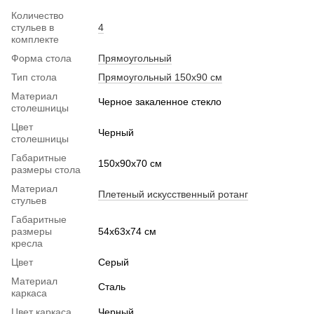
Количество
стульев в
4
комплекте
Форма стола
Прямоугольный
Тип стола
Прямоугольный 150х90 см
Материал
Черное закаленное стекло
столешницы
Цвет
Черный
столешницы
Габаритные
150x90x70 см
размеры стола
Материал
Плетеный искусственный ротанг
стульев
Габаритные
размеры
54х63х74 см
кресла
Цвет
Серый
Материал
Сталь
каркаса
Цвет каркаса
Черный