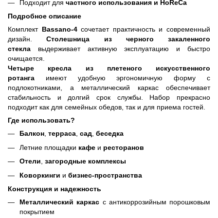
Подходит для
частного использования и HoReCa
Подробное описание
Комплект
Bassano-4
сочетает практичность и современный
дизайн.
Столешница из черного закаленного
стекла
выдерживает активную эксплуатацию и быстро
очищается.
Четыре кресла из плетеного искусственного
ротанга
имеют удобную эргономичную форму с
подлокотниками, а металлический каркас обеспечивает
стабильность и долгий срок службы. Набор прекрасно
подходит как для семейных обедов, так и для приема гостей.
Где использовать?
Балкон
,
терраса
,
сад
,
беседка
Летние площадки
кафе
и
ресторанов
Отели
,
загородные комплексы
Коворкинги
и
бизнес-пространства
Конструкция и надежность
Металлический каркас
с антикоррозийным порошковым
покрытием