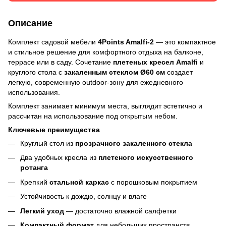
Описание
Комплект садовой мебели
4Points Amalfi-2
— это компактное
и стильное решение для комфортного отдыха на балконе,
террасе или в саду. Сочетание
плетеных кресел Amalfi
и
круглого стола с
закаленным стеклом Ø60 см
создает
легкую, современную outdoor-зону для ежедневного
использования.
Комплект занимает минимум места, выглядит эстетично и
рассчитан на использование под открытым небом.
Ключевые преимущества
Круглый стол из
прозрачного закаленного стекла
Два удобных кресла из
плетеного искусственного
ротанга
Крепкий
стальной каркас
с порошковым покрытием
Устойчивость к дождю, солнцу и влаге
Легкий уход
— достаточно влажной салфетки
Компактный формат
для небольших пространств