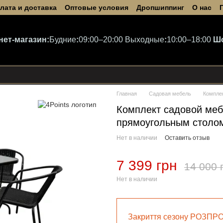
лата и доставка
Оптовые условия
Дропшиппинг
О нас
нет-магазин:
Будние
:
09:00–20:00
Выходные
:
10:00–18:00
Ш
Главная
Садовая мебель
Компле
Комплект садовой мебе
прямоугольным столом
Нет в наличии
Оставить отзыв
7 399 грн
14 000 
Нет в наличии
Закриття сезону РОЗПР