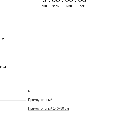
дни
часы
мин
сек
те
тся
6
Прямоугольный
Прямоугольный 140х80 см