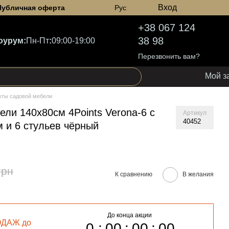
Вход
Публичная оферта
Рус
+38 067 124
38 98
оурум:
Пн-Пт
:
09:00-19:00
Перезвонить вам?
Мой з
кты садовой мебели
ли 140х80см 4Points Verona-6 с
Артикул
40452
 и 6 стульев чёрный
грн
К сравнению
В желания
До конца акции
ОДАЖ до
0
00
00
00