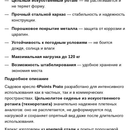
Цельный искусственный ротанг
— не растягивается и
не теряет форму.
Прочный стальной каркас
— стабильность и надежность
конструкции.
Порошковое покрытие металла
— защита от коррозии и
царапин.
Устойчивость к погодным условиям
— не боится
дождя, солнца и влаги
Максимальная нагрузка до 120 кг
Возможность штабелирования
— удобное хранение и
экономия места
Подробное описание
Садовое кресло
4Points Prato
разработано для интенсивного
использования как в частных, так и в коммерческих
пространствах.
Цельнолитое сиденье из искусственного
ротанга (техноротанга)
значительно надежнее плетеных
аналогов: оно не расплетается, не деформируется под
нагрузкой и сохраняет опрятный вид даже после длительного
использования.
Каркас изготовлен из
крепкой стали
и покрыт порошковой