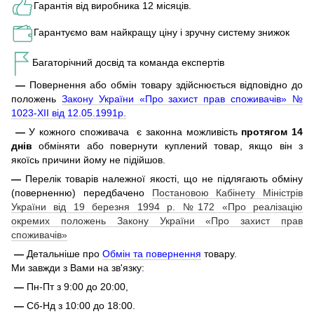
Гарантія від виробника 12 місяців.
Гарантуємо вам найкращу ціну і зручну систему знижок
Багаторічний досвід та команда експертів
—
Повернення або обмін товару здійснюється відповідно до
положень
Закону України «Про захист прав споживачів» №
1023-XII від 12.05.1991р.
—
У кожного споживача є законна можливість
протягом 14
днів
обміняти або повернути куплений товар, якщо він з
якоїсь причини йому не підійшов.
—
Перелік товарів належної якості, що не підлягають обміну
(поверненню) передбачено
Постановою Кабінету Міністрів
України від 19 березня 1994 р. №172 «Про реалізацію
окремих положень Закону України «Про захист прав
споживачів»
—
Детальніше про
Обмін та повернення
товару.
Ми завжди з Вами на зв'язку:
—
Пн-Пт з 9:00 до 20:00,
—
Сб-Нд з 10:00 до 18:00.