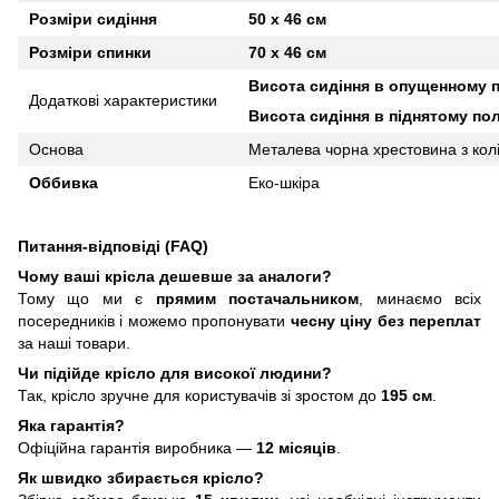
Розміри сидіння
50 х 46 см
Розміри спинки
70 х 46 см
Висота сидіння в опущенному 
Додаткові характеристики
Висота сидіння в піднятому по
Основа
Металева чорна х
рестовина
з
кол
Оббивка
Еко-шкіра
Питання-відповіді (FAQ)
Чому ваші крісла дешевше за аналоги?
Тому що ми є
прямим постачальником
, минаємо всіх
посередників і можемо пропонувати
чесну ціну без переплат
за наші товари.
Чи підійде крісло для високої людини?
Так, крісло зручне для користувачів зі зростом до
195 см
.
Яка гарантія?
Офіційна гарантія виробника —
12 місяців
.
Як швидко збирається крісло?