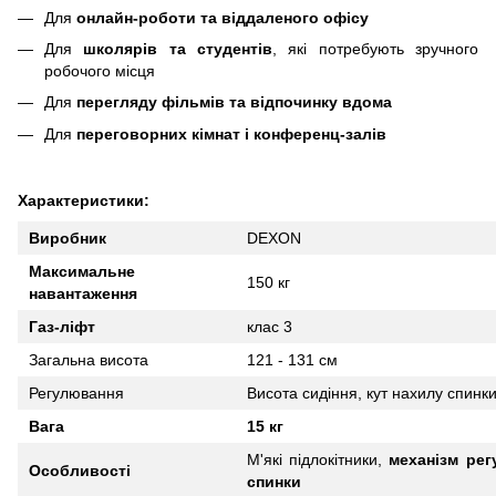
Для
онлайн-роботи та віддаленого офісу
Для
школярів та студентів
, які потребують зручного
робочого місця
Для
перегляду фільмів та відпочинку вдома
Для
переговорних кімнат і конференц-залів
Характеристики:
Виробник
DEXON
Максимальне
150 кг
навантаження
Газ-ліфт
клас 3
Загальна висота
121 - 131 см
Регулювання
Висота сидіння, кут нахилу спинк
Вага
15 кг
М
'
які підлокітники,
механізм рег
Особливості
спинки