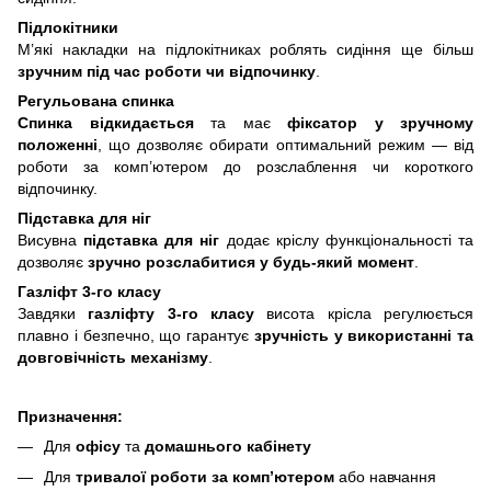
Підлокітники
М’які накладки на підлокітниках роблять сидіння ще більш
зручним під час роботи чи відпочинку
.
Регульована спинка
Спинка відкидається
та має
фіксатор у зручному
положенні
, що дозволяє обирати оптимальний режим — від
роботи за комп’ютером до розслаблення чи короткого
відпочинку.
Підставка для ніг
Висувна
підставка для ніг
додає кріслу функціональності та
дозволяє
зручно розслабитися у будь-який момент
.
Газліфт 3-го класу
Завдяки
газліфту 3-го класу
висота крісла регулюється
плавно і безпечно, що гарантує
зручність у використанні та
довговічність механізму
.
Призначення:
Для
офісу
та
домашнього кабінету
Для
тривалої роботи за комп’ютером
або навчання