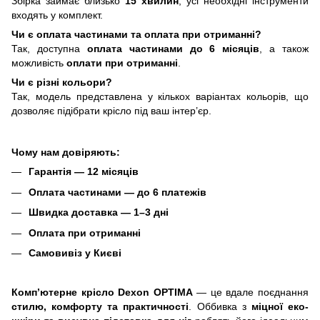
Збірка займає близько
15 хвилин
, усі необхідні інструменти
входять у комплект.
Чи є оплата частинами та оплата при отриманні?
Так, доступна
оплата частинами до 6 місяців
, а також
можливість
оплати при отриманні
.
Чи є різні кольори?
Так, модель представлена у кількох варіантах кольорів, що
дозволяє підібрати крісло під ваш інтер’єр.
Чому нам довіряють:
Гарантія — 12 місяців
Оплата частинами — до 6 платежів
Швидка доставка — 1–3 дні
Оплата при отриманні
Самовивіз у Києві
Комп’ютерне крісло Dexon
OPTIMA
— це вдале поєднання
стилю, комфорту та практичності
. Оббивка з
міцної еко-