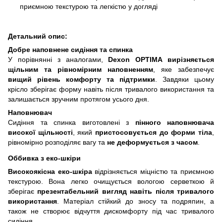
приємною текстурою та легкістю у догляді
Детальний опис:
Добре наповнене сидіння та спинка
У порівнянні з аналогами,
Dexon
OPTIMA
вирізняється
щільним та рівномірним наповненням
, яке забезпечує
вищий рівень комфорту та підтримки
. Завдяки цьому
крісло зберігає форму навіть після тривалого використання та
залишається зручним протягом усього дня.
Наповнювач
Сидіння та спинка виготовлені з
пінного наповнювача
високої щільності
, який
пристосовується до форми тіла
,
рівномірно розподіляє вагу та
не деформується з часом
.
Оббивка з еко-шкіри
Високоякісна еко-шкіра
відрізняється міцністю та приємною
текстурою. Вона легко очищується вологою серветкою й
зберігає
презентабельний вигляд навіть після тривалого
використання
. Матеріал стійкий до зносу та подряпин, а
також не створює відчуття дискомфорту під час тривалого
сидіння.