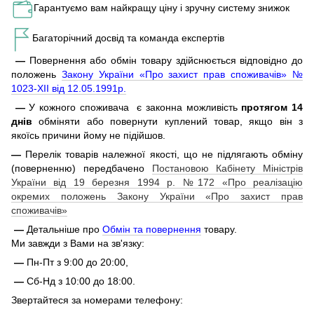
Гарантуємо вам найкращу ціну і зручну систему знижок
Багаторічний досвід та команда експертів
—
Повернення або обмін товару здійснюється відповідно до
положень
Закону України «Про захист прав споживачів» №
1023-XII від 12.05.1991р.
—
У кожного споживача є законна можливість
протягом 14
днів
обміняти або повернути куплений товар, якщо він з
якоїсь причини йому не підійшов.
—
Перелік товарів належної якості, що не підлягають обміну
(поверненню) передбачено
Постановою Кабінету Міністрів
України від 19 березня 1994 р. №172 «Про реалізацію
окремих положень Закону України «Про захист прав
споживачів»
—
Детальніше про
Обмін та повернення
товару.
Ми завжди з Вами на зв'язку:
—
Пн-Пт з 9:00 до 20:00,
—
Сб-Нд з 10:00 до 18:00.
Звертайтеся за номерами телефону: