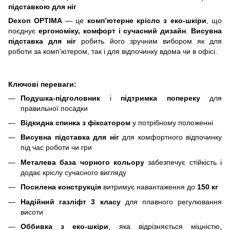
підставкою для ніг
Dexon
OPTIMA
— це
комп’ютерне крісло з еко-шкіри
, що
поєднує
ергономіку, комфорт і сучасний дизайн
.
Висувна
підставка для ніг
робить його зручним вибором як для
роботи за комп’ютером, так і для відпочинку вдома чи в офісі.
Ключові переваги:
Подушка-підголовник
і
підтримка попереку
для
правильної посадки
Відкидна спинка з фіксатором
у потрібному положенні
Висувна підставка для ніг
для комфортного відпочинку
під час роботи чи гри
Металева база чорного кольору
забезпечує стійкість і
додає кріслу сучасного вигляду
Посилена конструкція
витримує навантаження до
150 кг
Надійний газліфт 3 класу
для плавного регулювання
висоти
Оббивка з еко-шкіри
, яка відрізняється міцністю,