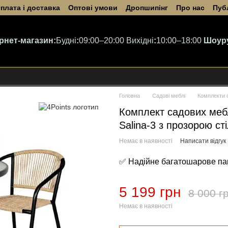
плата і доставка
Оптові умови
Дропшипінг
Про нас
Пуб
ернет-магазин:
Будні
:
09:00–20:00
Вихідні
:
10:00–18:00
Шоур
Головна
Садові меблі
Комплекти 
Комплект садових мебл
Salina-3 з прозорою с
Немає в наявності
Написати відгук
✅ Надійне багатошарове па
5 199 грн
8 000 г
Немає в наявності