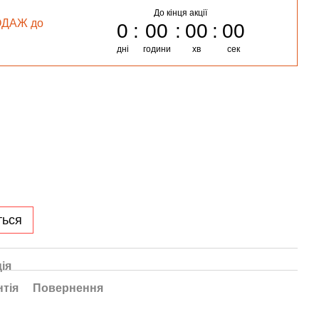
До кінця акції
ОДАЖ до
0
00
00
00
дні
години
хв
сек
ться
ія
нтія
Повернення