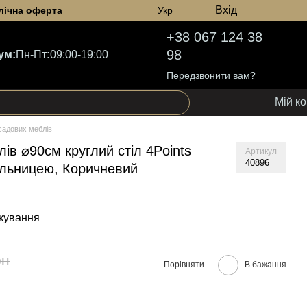
Вхід
лічна оферта
Укр
+38 067 124 38
98
ум:
Пн-Пт
:
09:00-19:00
Передзвонити вам?
Мій к
садових меблів
ів ⌀90см круглий стіл 4Points
Артикул
40896
тільницею, Коричневий
кування
рн
Порівняти
В бажання