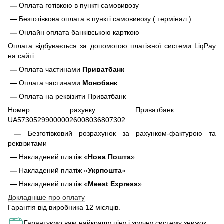
—
Оплата готівкою в пункті самовивозу
—
Безготівкова оплата в пункті самовивозу ( термінал )
—
Онлайн оплата банківською карткою
Оплата відбувається за допомогою платіжної системи LiqPay
на сайті
—
Оплата частинами
Приватбанк
—
Оплата частинами
Монобанк
—
Оплата на реквізити Приватбанк
Номер рахунку Приватбанк :
UA573052990000026008036807302
—
Безготівковий розрахунок за рахунком-фактурою та
реквізитами
—
Накладений платіж «
Нова Пошта
»
—
Накладений платіж «
Укрпошта
»
—
Накладений платіж «
Meest Express
»
Докладніше про оплату
Гарантія від виробника 12 місяців.
Гарантуємо вам найкращу ціну і зручну систему знижок