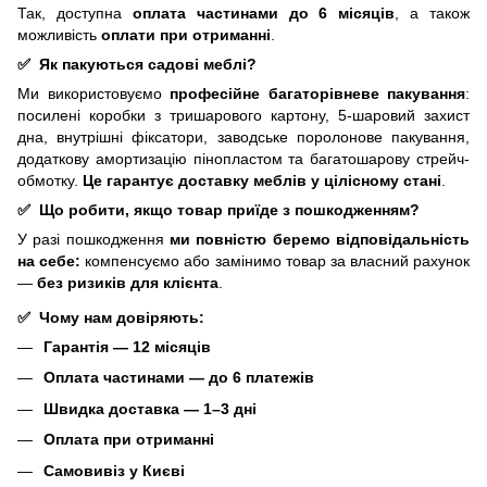
Так, доступна
оплата частинами до 6 місяців
, а також
можливість
оплати при отриманні
.
✅
Як пакуються садові меблі?
Ми використовуємо
професійне багаторівневе пакування
:
посилені коробки з тришарового картону, 5-шаровий захист
дна, внутрішні фіксатори, заводське поролонове пакування,
додаткову амортизацію пінопластом та багатошарову стрейч-
обмотку.
Це гарантує доставку меблів у цілісному стані
.
✅
Що робити, якщо товар приїде з пошкодженням?
У разі пошкодження
ми повністю беремо відповідальність
на себе:
компенсуємо або замінимо товар за власний рахунок
—
без ризиків для клієнта
.
✅
Чому нам довіряють:
Гарантія — 12 місяців
Оплата частинами — до 6 платежів
Швидка доставка — 1–3 дні
Оплата при отриманні
Самовивіз у Києві