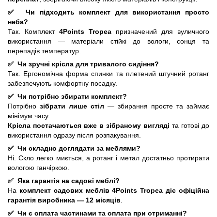
✅
Чи підходить комплект для використання просто
неба?
Так. Комплект
4Points Tropea
призначений для вуличного
використання — матеріали стійкі до вологи, сонця та
перепадів температур.
✅
Чи зручні крісла для тривалого сидіння?
Так. Ергономічна форма спинки та плетений штучний ротанг
забезпечують комфортну посадку.
✅
Чи потрібно збирати комплект?
Потрібно
зібрати лише стіл
— збирання просте та займає
мінімум часу.
Крісла постачаються вже в зібраному вигляді
та готові до
використання одразу після розпакування.
✅
Чи складно доглядати за меблями?
Ні. Скло легко миється, а ротанг і метал достатньо протирати
вологою ганчіркою.
✅
Яка гарантія на садові меблі?
На
комплект садових меблів 4Points Tropea
діє офіційна
гарантія виробника — 12 місяців
.
✅
Чи є оплата частинами та оплата при отриманні?