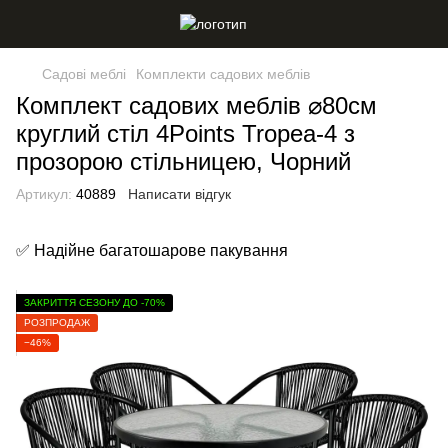
Садові меблі
Комплекти садових меблів
Комплект садових меблів ⌀80см
круглий стіл 4Points Tropea-4 з
прозорою стільницею, Чорний
Артикул:
40889
Написати відгук
✅ Надійне багатошарове пакування
ЗАКРИТТЯ СЕЗОНУ ДО -70%
РОЗПРОДАЖ
−46%