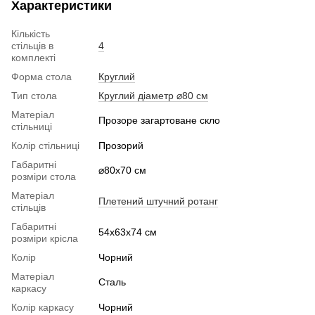
Характеристики
Кількість
стільців в
4
комплекті
Форма стола
Круглий
Тип стола
Круглий діаметр ⌀80 см
Матеріал
Прозоре загартоване скло
стільниці
Колір стільниці
Прозорий
Габаритні
⌀80x70 см
розміри стола
Матеріал
Плетений штучний ротанг
стільців
Габаритні
54х63x74 см
розміри крісла
Колір
Чорний
Матеріал
Сталь
каркасу
Колір каркасу
Чорний