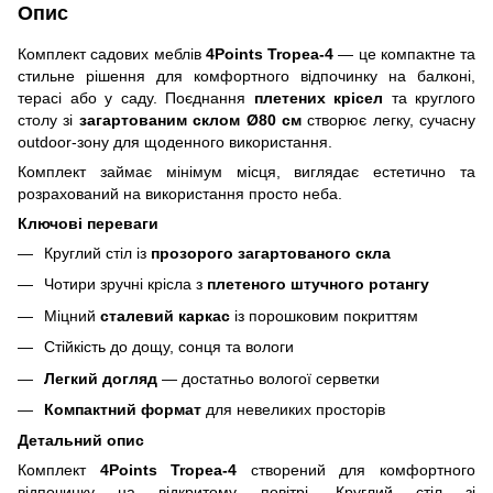
Опис
Комплект садових меблів
4Points Tropea-4
— це компактне та
стильне рішення для комфортного відпочинку на балконі,
терасі або у саду. Поєднання
плетених крісел
та круглого
столу зі
загартованим склом Ø80 см
створює легку, сучасну
outdoor-зону для щоденного використання.
Комплект займає мінімум місця, виглядає естетично та
розрахований на використання просто неба.
Ключові переваги
Круглий стіл із
прозорого загартованого скла
Чотири зручні крісла з
плетеного штучного ротангу
Міцний
сталевий каркас
із порошковим покриттям
Стійкість до дощу, сонця та вологи
Легкий догляд
— достатньо вологої серветки
Компактний формат
для невеликих просторів
Детальний опис
Комплект
4Points Tropea-4
створений для комфортного
відпочинку на відкритому повітрі. Круглий стіл зі