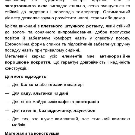
загартованого скла
виглядає стильно, легко очищується та
стійкий до подряпин і перепадів температур. Оптимальний
діаметр дозволяє зручно розмістити напої, страви або декор.
Крісла виконані з
плетеного штучного ротангу
, який стійкий
до вологи та сонячного випромінювання, добре пропускає
повітря й забезпечує комфорт навіть у спекотну погоду.
Ергономічна форма спинки та підлокітників забезпечує зручну
посадку навіть при тривалому сидінні.
Металевий каркас усіх елементів має
антикорозійне
порошкове покриття
, що гарантує довговічність і надійність
конструкції.
Для кого підходить
Для
балкона
або
тераси
в квартирі
Для
саду
,
альтанки
чи
дачі
Для літніх майданчиків
кафе
та
ресторанів
Для
готелів
,
баз відпочинку
,
лаунж-зон
Для тих, хто шукає компактний, але стильний комплект
меблів
Матеріали та конструкція