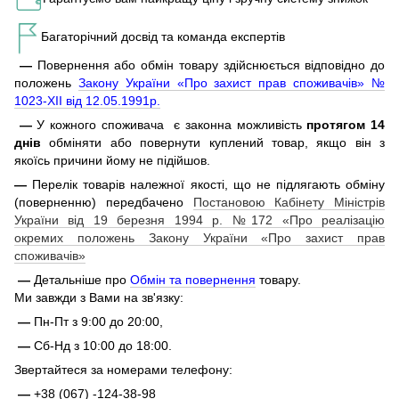
Багаторічний досвід та команда експертів
—
Повернення або обмін товару здійснюється відповідно до
положень
Закону України «Про захист прав споживачів» №
1023-XII від 12.05.1991р.
—
У кожного споживача є законна можливість
протягом 14
днів
обміняти або повернути куплений товар, якщо він з
якоїсь причини йому не підійшов.
—
Перелік товарів належної якості, що не підлягають обміну
(поверненню) передбачено
Постановою Кабінету Міністрів
України від 19 березня 1994 р. №172 «Про реалізацію
окремих положень Закону України «Про захист прав
споживачів»
—
Детальніше про
Обмін та повернення
товару.
Ми завжди з Вами на зв'язку:
—
Пн-Пт з 9:00 до 20:00,
—
Сб-Нд з 10:00 до 18:00.
Звертайтеся за номерами телефону:
—
+38 (067) -124-38-98