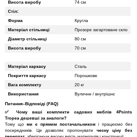
Висота виробу
74 см
Стіл:
Форма
Кругла
Матеріал стільниці
Прозоре загартоване скло
Діаметр стільниці
80 см
Висота виробу
70 см
Матеріал каркасу
Сталь
Покриття каркасу
Порошкове
Вага комплекту
20 кг
Використання
Вуличне / внутрішнє
Питання–Відповіді (FAQ)
✅ Чому ваші комплекти садових меблів 4Points
Tropea
дешевші за аналоги?
Тому що
ми є прямим постачальником
і працюємо без
посередників. Це дозволяє пропонувати
чесну ціну без
переплат
, зберігаючи високу якість матеріалів і конструкції.